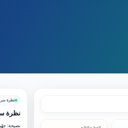
نظرة سري
نظرة سر
نصيحة: جهّز
الخطوة التالية