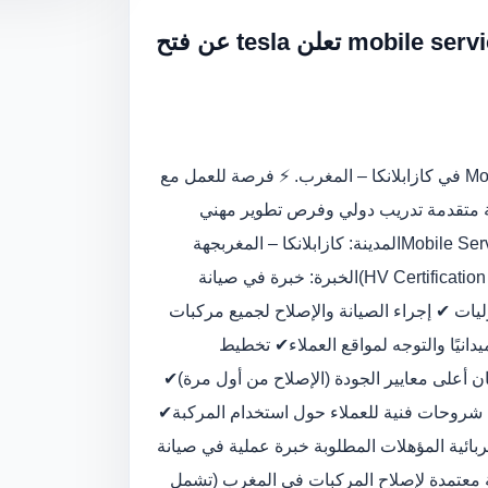
توظيف فوري: mobile service technician – casablanca تعلن tesla عن فتح
تعلن Tesla عن فتح باب التقديم لوظيفة Mobile Service Technician في كازابلانكا – المغرب. ⚡ فرصة للعمل مع
نية متقدمة تدريب دولي وفرص تطوير مهني
مستمر ملخص سريع للوظيفة المسمى الوظيفي: Mobile Service Technicianالمدينة: كازابلانكا – المغربجهة
العمل: Teslaنوع الدوام: كاملالمؤهل: شهادة تقنية معتمدة (بما فيها HV Certification)الخبرة: خبرة في صيانة
هةتاريخ النشر: 2026 المهام والمسؤوليات ✔ إجراء الصيانة والإصلاح لجميع مركبات
دانيًا والتوجه لمواقع العملاء✔ تخطيط
 أعلى معايير الجودة (الإصلاح من أول مرة)✔
م شروحات فنية للعملاء حول استخدام المركبة✔
ائية المؤهلات المطلوبة خبرة عملية في صيانة
ة معتمدة لإصلاح المركبات في المغرب (تشمل