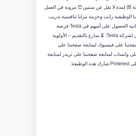
HV) إتقان الإنجليزية والعربية واللغة المحلية رخصة قيادة سارية (فئة B) لمدة لا تقل عن سنتين⏰ مرونة في العمل
 الوظيفية راتب وحزمة مزايا تنافسية تدريب
مستمر وتطوير مهني العمل بأحدث تقنيات السيارات الكهربائية إمكانية الحصول على أسهم في Tesla فرصة
تدريب خارج المغرب طريقة التقديم قدم طلبك عبر الموقع الرسمي لشركة Tesla: ⏳ سارع بالتقديم – الأولوية
 صفحتنا على فيسبوك لمتابعة صفحتنا على
لى واتساب لمتابعة صفحتنا على ثريدز لمتابعة
يفة: