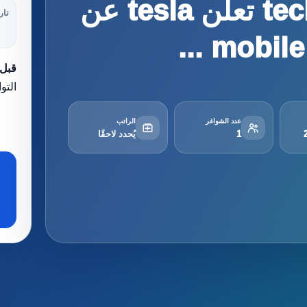
technician – casablanca تعلن tesla عن
تار
قبل 
التو
عدد الشواغر
الراتب
1
يُحدد لاحقًا