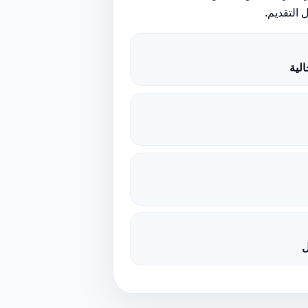
 التقديم.
لية
ل