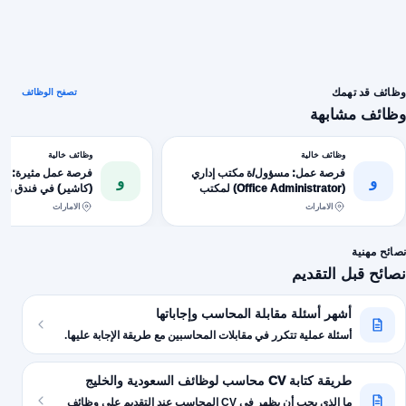
وظائف قد تهمك
تصفح الوظائف
وظائف مشابهة
وظائف خالية
وظائف خالية
فرصة عمل: مسؤول/ة مكتب إداري
فرصة عمل مثيرة: أم
و
و
(Office Administrator) لمكتب
(كاشير) في فندق رام
محاسبة مرموق في عُمان - (يشترط
الفاخر
الامارات
الامارات
تأشيرة شخصية)
نصائح مهنية
نصائح قبل التقديم
أشهر أسئلة مقابلة المحاسب وإجاباتها
أسئلة عملية تتكرر في مقابلات المحاسبين مع طريقة الإجابة عليها.
طريقة كتابة CV محاسب لوظائف السعودية والخليج
ما الذي يجب أن يظهر في CV المحاسب عند التقديم على وظائف