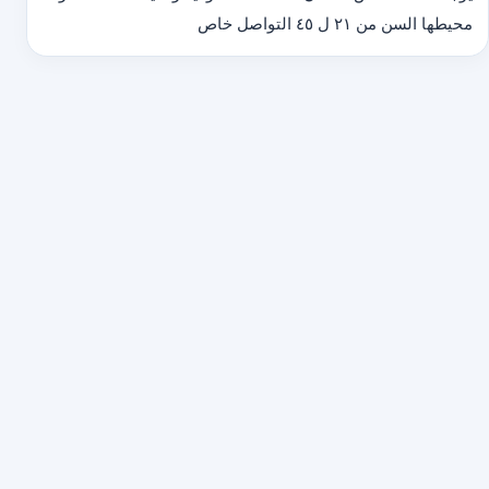
محيطها السن من ٢١ ل ٤٥ التواصل خاص