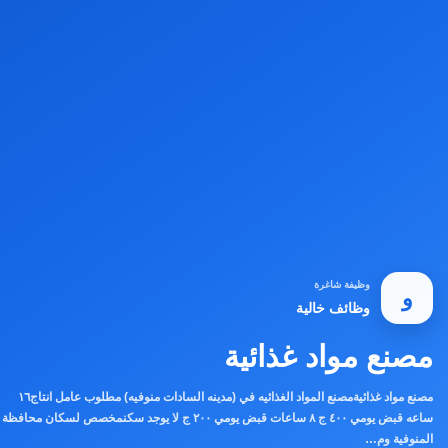
وظيفة شاغرة
و
وظائف خالية
مصنع مواد غذائية
مصنع مواد غذائيةمصنع المواد الغذائيه في (مدينه السادات منوفيه) مطلوب عامل انتاج١٦
ساعه قبض يومي ٤٠٠ ج ٨ ساعات قبض يومي ٢٠٠ ج لا يوجد سكنمخصص لسكان محافظة
المنوفية وم…