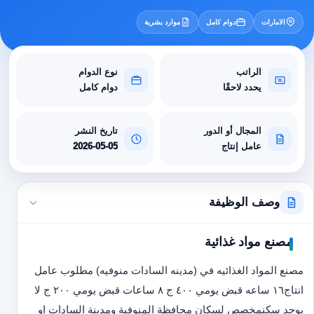
الامارات
دوام كامل
موارد بشرية
الراتب
نوع الدوام
يحدد لاحقًا
دوام كامل
المجال أو الدور
تاريخ النشر
عامل إنتاج
2026-05-05
وصف الوظيفة
مصنع مواد غذائية
مصنع المواد الغذائيه في (مدينه السادات منوفيه) مطلوب عامل
انتاج١٦ ساعه قبض يومي ٤٠٠ ج ٨ ساعات قبض يومي ٢٠٠ ج لا
يوجد سكنمخصص لسكان محافظة المنوفية ومدينة السادات او