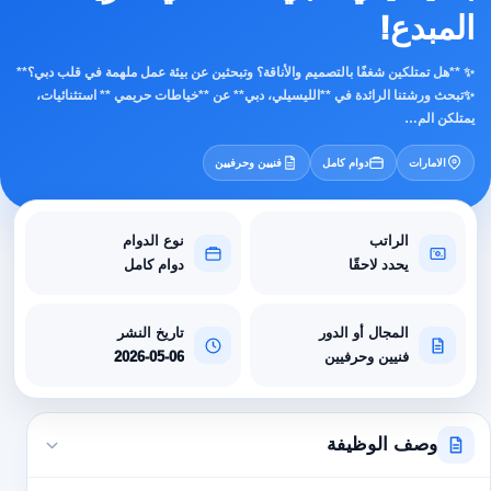
المبدع!
✨ **هل تمتلكين شغفًا بالتصميم والأناقة؟ وتبحثين عن بيئة عمل ملهمة في قلب دبي؟**
✨تبحث ورشتنا الرائدة في **الليسيلي، دبي** عن **خياطات حريمي ** استثنائيات،
يمتلكن الم…
الامارات
دوام كامل
فنيين وحرفيين
الراتب
نوع الدوام
يحدد لاحقًا
دوام كامل
المجال أو الدور
تاريخ النشر
فنيين وحرفيين
2026-05-06
وصف الوظيفة