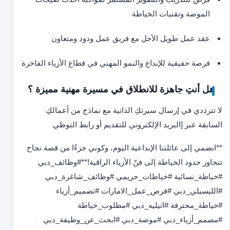
الموضة وتقنيات الخياطة
عقد عمل طويل الأجل مع فريق عمل ودود ومتعاون
فرصة حقيقية للإبداع والنمو المهني في قطاع الأزياء الفاخرة
هل أنتِ جاهزة للانطلاق في مسيرة مهنية مميزة ؟
لا تترددي في إرسال سيرتكِ الذاتية مع نماذج من أعمالكِ
السابقة عبر [البريد الإلكتروني للتقديم أو رابط التوظي
**انضمي إلى عائلتنا الإبداعية اليوم، وكوني جزءًا من قصة نجاح
تتجاوز حدود الخياطة إلى فنّ الأزياء الراقية!
**
#وظائف_دبي
#خياطة_نسائية #خياطات_حريمي #وظائف_شاغرة_دبي
#الليسيلي_دبي #فرص_عمل_الامارات #تصميم_أزياء
#خياطة_محترفة #اتيليه_دبي #مطلوب_خياطة
#مصمم_أزياء_دبي #موضة_دبي #ابحث_عن_وظيفة_دبي