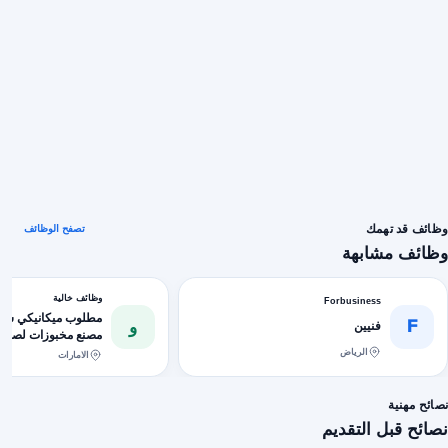
وظائف قد تهمك
تصفح الوظائف
وظائف مشابهة
وظائف خالية
Forbusiness
مطلوب ميكانيكي سيا
F
و
فنيين
مصنع مخبوزات لصيانة
وأغلب السيارات من نو
الرياض
الامارات
نصائح مهنية
نصائح قبل التقديم