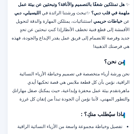
✨
هل تمتلكين شغفًا بالتصميم والأناقة؟ وتبحثين عن بيئة عمل
ملهمة في قلب دبي؟
✨
تبحث ورشتنا الرائدة في
الليسيلي، دبي
عن
خياطات حريمي
استثنائيات، يمتلكن المهارة والدقة لتحويل
الأقمشة إلى قطع فنية تخطف الأنظار
إذا كنتِ تبحثين عن تحدٍ
جديد وفرصة للانضمام إلى فريق عمل يقدر الإبداع والجودة، فهذه
هي فرصتك الذهبية!
من نحن؟
نحن ورشة أزياء متخصصة في تصميم وخياطة الأزياء النسائية
الراقية، نؤمن بأن كل قطعة ملابس هي قصة تحكيها أيدي
ماهرة
نقدم بيئة عمل محفزة وإبداعية، حيث يمكنكِ صقل مهاراتكِ
والتطور المهني، لأننا نؤمن أن الجودة تبدأ من إتقان كل غرزة
ماذا سيُطلب منكِ؟ :
تفصيل وخياطة مجموعة واسعة من الأزياء النسائية الراقية