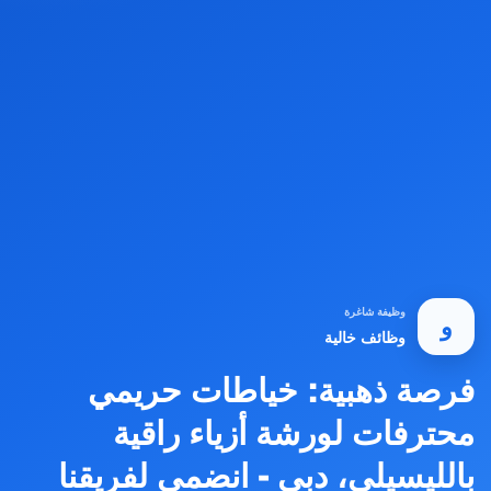
وظيفة شاغرة
و
وظائف خالية
فرصة ذهبية: خياطات حريمي
محترفات لورشة أزياء راقية
بالليسيلي، دبي - انضمي لفريقنا