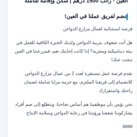
العين - راتب 1500 درهم | سكن وإقامة شاملة
انضم لفريق عملنا في العين!
فرصة استثنائية لعمال مزارع الدواجن
هل أنت شغوف بتربية الدواجن ولديك الخبرة الكافية للعمل في
بيئة ديناميكية ومجزية؟ إذا كانت إجابتك نعم، فمزرعتنا في العين
تبحث عنك!
نقدم فرصة عمل مستقرة لعدد 2 من عمال مزارع الدواجن
للانضمام إلى فريقنا الملتزم، مع حزمة مزايا شاملة لضمان
راحتك واستقرارك
نحن نؤمن بأن موظفينا هم أساس نجاحنا، ونتطلع إلى ضم أفراد
يشاركوننا شغفنا ورؤيتنا في رعاية الدواجن وسلامة الإنتاج
####