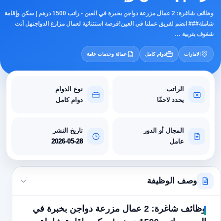
وظائف شاغرة: 2 عمال مزرعة دواجن بخبرة في العين - راتب 1500 درهم | سكن وإقامة
شاملة### انضم لفريق عملنا في العين!فرصة استثنائية لعمال مزارع الدواجنهل أنت
شغوف بتربية …
الامارات
دوام كامل
عمالة وخدمات عامة
الراتب
نوع الدوام
يحدد لاحقًا
دوام كامل
المجال أو الدور
تاريخ النشر
عامل
2026-05-28
وصف الوظيفة
وظائف شاغرة: 2 عمال مزرعة دواجن بخبرة في