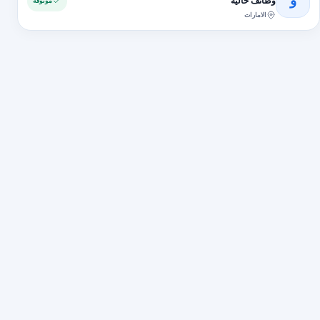
و
وظائف خالية
موثوقة
الامارات