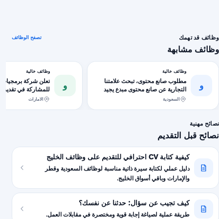
وظائف قد تهمك
تصفح الوظائف
وظائف مشابهة
وظائف خالية
وظائف خالية
مطلوب صانع محتوى، تبحث علامتنا
تعلن شركة برمجيات 
و
و
التجارية عن صانع محتوى مبدع يجيد
للمشاركة في تقديم م
تحويل المنتجات الى محتوى جذاب ...
الريلز. المهام الظهور أ
السعودية
الامارات
نصائح مهنية
نصائح قبل التقديم
كيفية كتابة CV احترافي للتقديم على وظائف الخليج
دليل عملي لكتابة سيرة ذاتية مناسبة لوظائف السعودية وقطر
والإمارات وباقي أسواق الخليج.
كيف تجيب عن سؤال: حدثنا عن نفسك؟
طريقة عملية لصياغة إجابة قوية ومختصرة في مقابلات العمل.