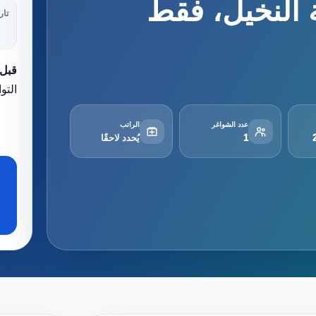
 النخيل، فقط
تار
قبل 
التو
عدد الشواغر
الراتب
1
يُحدد لاحقًا