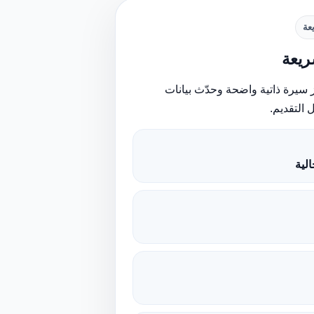
عة
يعة
 سيرة ذاتية واضحة وحدّث بيانات
 التقديم.
لية