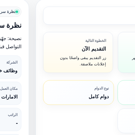
نظرة سري
نظرة سر
نصيحة: جهّز
الخطوة التالية
التواصل قبل
التقديم الآن
ر
زر التقديم يبقى واضحًا بدون
الشركة
إعلانات ملاصقة.
وظائف خا
نوع الدوام
مكان العمل
دوام كامل
الامارات
الراتب
-