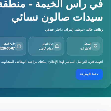
في رأس الخيمة - منطقة
سيدات صالون نسائي
وظائف خالية
موظف إشراف داخلي فندقي
الموقع
نوع الدوام
تاريخ النشر
الامارات
دوام كامل
2026-05-07
انتهت فترة التواصل المباشر لهذا الإعلان؛ يمكنك مراجعة الوظائف المشابهة.
حفظ الوظيفة