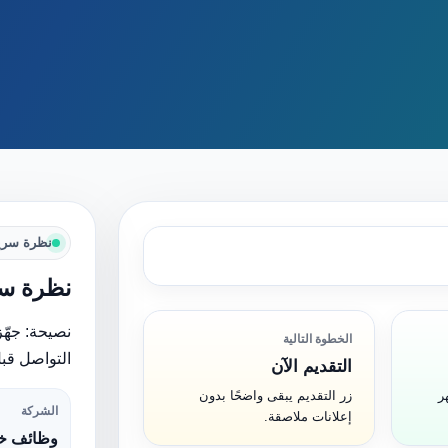
نظرة سري
نظرة سر
نصيحة: جهّز
الخطوة التالية
التواصل قبل
التقديم الآن
ر
زر التقديم يبقى واضحًا بدون
الشركة
إعلانات ملاصقة.
وظائف خا