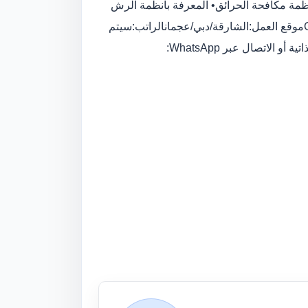
نظمة مكافحة الحرائق• المعرفة بأنظمة الرش
وبكرة الخراطيم وصمام الهبوط ومضخات الحريق وأعمال أنابيب GIموقع العمل:الشارقة/دبي/عجمانالراتب:سيتم
لاتصال عبر WhatsApp: