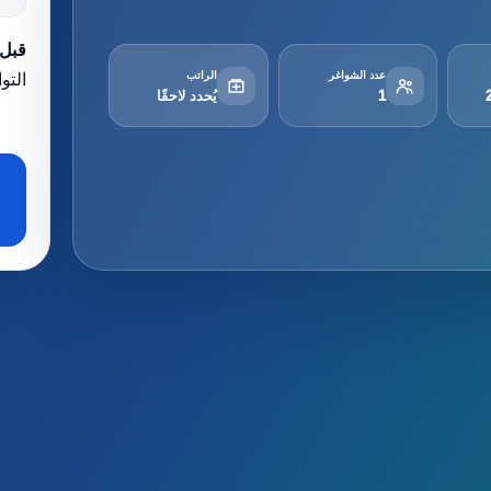
قبل 
عدد الشواغر
الراتب
التو
1
يُحدد لاحقًا