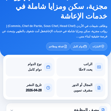
مجزية، سكن ومزايا شاملة في
خدمات الإعاشة
وظائف شيفات في الأردن (Commis, Chef de Partie, Sous Chef, Head Chef) |
رواتب مجزية، سكن ومزايا شاملة في خدمات الإعاشةهل أنت شغوف بالطهي وتبحث عن
فرصة حقيقية لبناء مس…
الامارات
دوام كامل
فندقة ومطاعم
الراتب
نوع الدوام
يحدد لاحقًا
دوام كامل
المجال أو الدور
تاريخ النشر
مشرف تموين
2026-04-28
وصف الوظيفة