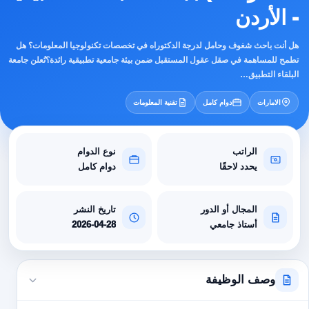
- الأردن
هل أنت باحث شغوف وحامل لدرجة الدكتوراه في تخصصات تكنولوجيا المعلومات؟ هل
تطمح للمساهمة في صقل عقول المستقبل ضمن بيئة جامعية تطبيقية رائدة؟تُعلن جامعة
البلقاء التطبيق…
الامارات
دوام كامل
تقنية المعلومات
الراتب
نوع الدوام
يحدد لاحقًا
دوام كامل
المجال أو الدور
تاريخ النشر
أستاذ جامعي
2026-04-28
وصف الوظيفة