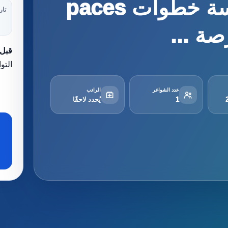
لدى paces تطرح مؤسسة خطوات paces
تار
قبل 
التو
عدد الشواغر
الراتب
1
يُحدد لاحقًا