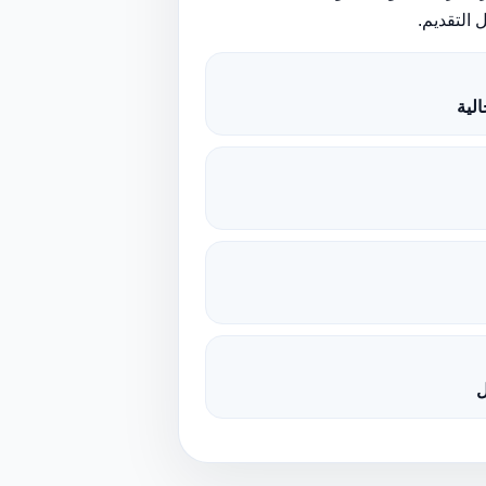
 التقديم.
لية
ل