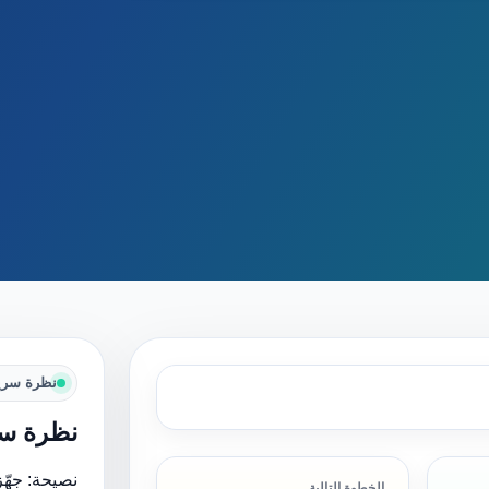
نظرة سري
نظرة سر
نصيحة: جهّز
الخطوة التالية