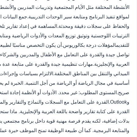
الأنشطة المختلفة مثل الأيام المجتمعية وتدريبات المدربين والأنشطة
لمواقع تنفيذ البرنامج ومتابعة سير الوحدات التدريبية.
جمع البيانات 
والحفاظ على سجلات دقيقة ومحدثة.
المساهمة في إعداد تقارير تل
الترتيبات اللوجستية وتوثيق توزيع المعدات والأدوات الرياضية ومتابعة
للتقديم
المؤهلات درجة بكالوريوس.
أن يكون التخصص مناسبًا لطبيعة
تواصل جيدة والقدرة على التعامل مع الأطفال والمدربين والشركاء 
العربية والإنجليزية.
مهارات تنظيمية جيدة والقدرة على متابعة عدة 
الميداني والتنقل بين المناطق المختلفة.
الالتزام بسياسات وإجراءا
أساسية في مجال الرياضة أو الرياضة من أجل التنمية. الخبرة لم يح
صريح.
وOutlook.
القدرة على التعامل مع السجلات والنماذج والتقارير والمتاب
القدرة على كتابة تقارير واضحة باللغة العربية والإنجليزية. ماذا س
بدلات إضافية، لكنه يقدم فرصة مهنية قوية داخل برنامج مجتمعي يعت
والمتابعة البرمجية. كما أن طبيعة الوظيفة تمنح الموظف خبرة عمل