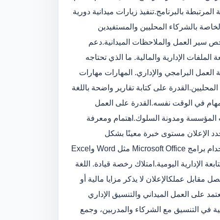
 المرتبطة بالبرنامج.
تنفيذ زيارات ميدانية دورية
الخاصة بالشركاء المحليين والمستفيدين
خص سير العمل والملاحظات الميدانية.
دعم
 الملفات الإدارية والمالية. ما الذي تحتاجه
 العمل البرامجي والإداري. المهارات مهارات
المحليين.
القدرة على كتابة تقارير واضحة باللغة
مهام في الوقت نفسه.
القدرة على العمل
ت المؤسسة ومدونة السلوك.
اهتمام ومعرفة
دد الإعلان مستوى خبرة معينًا بشكل
المستوى المطلوب: غير محدد. الأدوات أو الأنظمة إجادة استخدام برامج Microsoft Office مثل Word وExcel
عة الإدارية اليومية.
امتلاك رخصة قيادة. اللغة
تحصل مقابل عملك
الإعلان لا يذكر مزايا مالية أو
مد على العمل الميداني والتنسيق الإداري
ية في التنسيق مع الشركاء والمدربين، وجمع