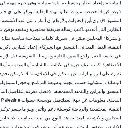
البيانات، وإعداد التقارير، ومتابعة اللوجستيات، وهي خبرة مهمة في 
فرص قبولك خصص سيرتك الذاتية لهذه الوظيفة وركز على أي خبرة في
التنسيق الإداري.
أبرز إنجازاتك بالأرقام إن أمكن، مثل عدد الأنشطة التي
التقارير التي أعددتها.
اكتب رسالة تعريفية مختصرة ومقنعة توضح قد
والشركاء المحليين.
ضمّن في سيرتك كلمات مفتاحية مناسبة مثل: م
التنمية، العمل الميداني، التنسيق مع الشركاء، إعداد التقارير.
اذكر ب
في طبيعة العمل.
راجع السيرة الذاتية والرسالة التعريفية قبل الإ
الأخطاء.
إذا كانت لديك خبرة في الأنشطة الشبابية أو المجتمعية أو ا
نظرة على الرواتب
الراتب غير مذكور في الإعلان، لذلك لا يمكن تحديد 
الوظائف المشابهة حسب الجهة، وطبيعة البرنامج، وحجم المسؤوليات
التنسيق والبرامج والتنمية المجتمعية. الأفضل معرفة التفاصيل الما
المعلنة. معلومات عن جهة العمل
التنمية المجتمعية والرياضة كوسيلة دعم وتأثير، وهو ما يفسر تركي
المحليين والأنشطة الميدانية. هذا النوع من البيئات يناسب الأشخاص 
الإداري والحضور الميداني وصناعة أثر مباشر في المجتمعات المحلية.