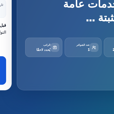
دمات عامة
تار
تة ...
قبل 
التو
عدد الشواغر
الراتب
1
يُحدد لاحقًا