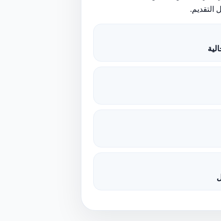
 التقديم.
لية
ل