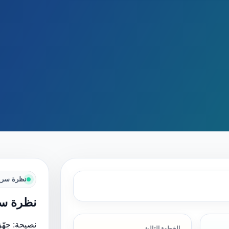
نظرة سري
نظرة سر
نصيحة: جهّز
الخطوة التالية