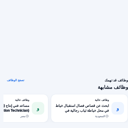
وظائف قد تهمك
تصفح الوظائف
وظائف مشابهة
وظائف خالية
وظائف خالية
ابحث عن قصاص فصال استقبال خياط
مساعد فني إنتاج (نجا
و
و
في محل خياطة ثياب رجالية في
duction Technician
المدينة المنورة مخطط الشرق ...
- Carpentry)
السعودية
مصر