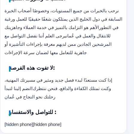
نرحب بالخبرات من جميع المستويات، وخصوصًا أصحاب الخبرة
السابقة في دول الخليج الذين يمتلكون شغفًا حقيقيًا للعمل ورغبة
في التطور
الأهم هو التزامك بالتميز في خدمة العملاء وجاهزيتك
للانتقال والعمل في عُمان
يرجى العلم أننا نفضل التواصل مع
المرشحين الجادين ممن لديهم معرفة بإجراءات التأشيرة أو
جاهزية للتعامل معها لضمان سرعة الإجراءات
لا تفوت هذه الفرصة:
إذا كنت مستعدًا لبدء فصل جديد ومثير في مسيرتك المهنية،
وكنت تمتلك الكفاءة والدافع، فنحن ننتظرك!
انضم إلينا لتبدأ
رحلتك نحو النجاح في عُمان
للتواصل والاستفسار :
[hidden phone]
[hidden phone]