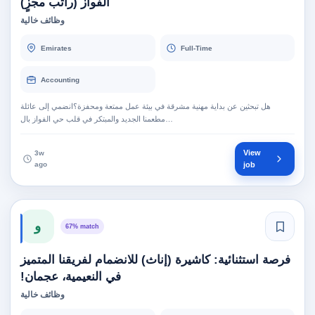
الفواز (راتب مجزٍ)
وظائف خالية
Emirates
Full-Time
Accounting
هل تبحثين عن بداية مهنية مشرقة في بيئة عمل ممتعة ومحفزة؟انضمي إلى عائلة
مطعمنا الجديد والمبتكر في قلب حي الفواز بال…
View
3w
ago
job
و
67% match
فرصة استثنائية: كاشيرة (إناث) للانضمام لفريقنا المتميز
في النعيمية، عجمان!
وظائف خالية