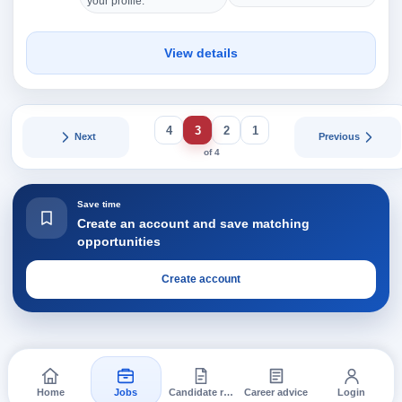
your profile.
View details
4
3
2
1
Next
Previous
of 4
Save time
Create an account and save matching
opportunities
Create account
Home
Jobs
Candidate requests
Career advice
Login