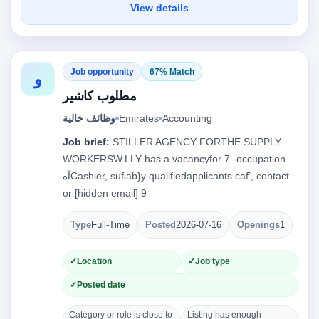
View details
Job opportunity
67% Match
و
مطلوب كاشير
وظائف خالية
Emirates
Accounting
Job brief:
STILLER AGENCY FORTHE.SUPPLY
WORKERSW.LLY has a vacancyfor 7 -occupation
‏آه‎‎Cashier, suﬁab}y qualifiedapplicants caf’, contact
or [hidden email] 9
Type
Full-Time
Posted
2026-07-16
Openings
1
Location
Job type
Posted date
Category or role is close to
Listing has enough