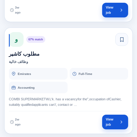
View
3w
ago
job
و
67% match
مطلوب كاشير
وظائف خالية
Emirates
Full-Time
Accounting
COMBI SUPERMARKETW.L'k. has a vacancyfor the”,occupation ofCashier,
suitably qualifiedapplicants can’/, contact or …
View
2w
ago
job