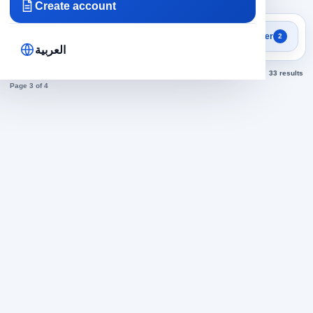
Create account
Search results
Filter
2
Cashier jobs today
العربية
Sorted by newest
33 results
Page 3 of 4