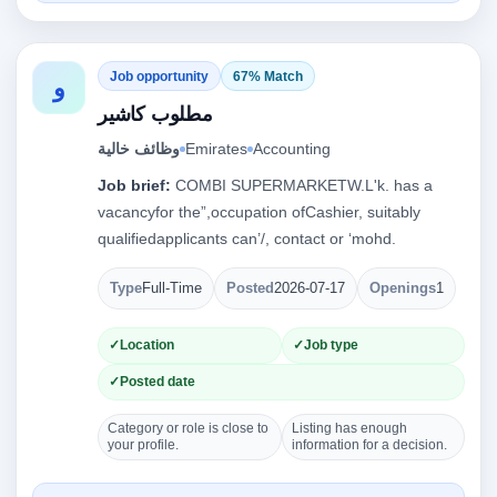
Job opportunity
67% Match
و
مطلوب كاشير
وظائف خالية
Emirates
Accounting
Job brief:
COMBI SUPERMARKETW.L'k. has a
vacancyfor the”,occupation ofCashier, suitably
qualifiedapplicants can’/, contact or ‘mohd.
Type
Full-Time
Posted
2026-07-17
Openings
1
Location
Job type
Posted date
Category or role is close to
Listing has enough
your profile.
information for a decision.