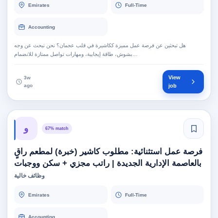
Emirates
Full-Time
Accounting
هل تبحثين عن فرصة عمل مميزة ككاشيرة في قلب عجمان؟ نحن نبحث عن وجه
بشوش، طاقة إيجابية، ومهارات تواصل ممتازة للانضمام…
View
3w
ago
job
و
67% match
فرصة عمل استثنائية: مطلوب كاشير (خبرة) لمطعم راقٍ
بالعاصمة الإدارية الجديدة | راتب مجزي + سكن ووجبات
وظائف خالية
Emirates
Full-Time
Accounting