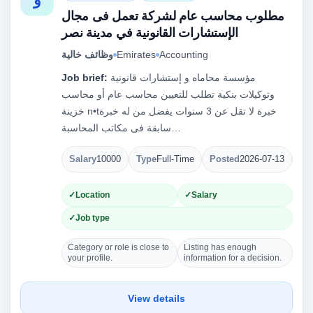
مطلوب محاسب عام لشركة تعمل فى مجال
الإستشارات القانونية في مدينة نصر
وظائف خالية
Emirates
Accounting
Job brief:
مؤسسة محاماه و إستشارات قانونية
وتوكيلات بنكية تطلب للتعيين محاسب عام أو محاسب
خزينة n•tخبرة لا تقل عن 3 سنوات يفضل من له خبرة
سابقة فى مكاتب المحاسبة…
Salary
10000
Type
Full-Time
Posted
2026-07-13
Op
Location
Salary
Job type
Category or role is close to
Listing has enough
your profile.
information for a decision.
View details