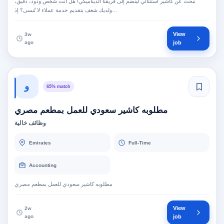
نبحث عن كاشير استثنائي لينضم إلى فريقنا الديناميكي! هل أنت شخص ودود، دقيق،
ولديك شغف بتقديم خدمة عملاء لا تُنسى؟ إذ…
View
3w
ago
job
و
65% match
مطلوبه كاشير سعودي للعمل بمطعم مصري
وظائف خالية
Emirates
Full-Time
Accounting
مطلوبه كاشير سعودي للعمل بمطعم مصري
View
2w
ago
job