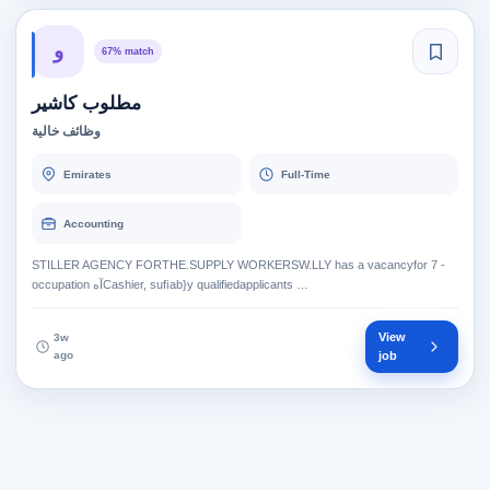
و
67% match
مطلوب كاشير
وظائف خالية
Emirates
Full-Time
Accounting
STILLER AGENCY FORTHE.SUPPLY WORKERSW.LLY has a vacancyfor 7 -
occupation ‏آه‎‎Cashier, suﬁab}y qualifiedapplicants …
View
3w
ago
job