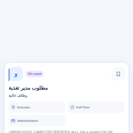
و
72% match
مطلوب مدير تغذية
وظائف خالية
Emirates
Full-Time
Administrative
| ARENA GOLD| :C&MPUTER SERVICES| :lw.LL ‘has a vacancy|:for the