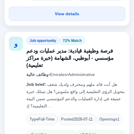
View details
Job opportunity
72% Match
و
فرصة وظيفية قيادية: مدير عمليات ودعم
مؤسسي - أبوظبي، الشهامة (خبرة مراكز
تعليمية)
وظائف خالية
Emirates
Administrative
Job brief:
هل أنت قائد ملهم ومحترف ولديك شغف
بتحويل الرؤى التعليمية إلى واقع ملموس؟ هل تمتلك خبرة
عميقة في إدارة العمليات والدعم المؤسسي ضمن البيئة
التعليمية؟ إذ…
Type
Full-Time
Posted
2026-07-11
Openings
1