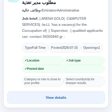
مطلوب مدير تغذية
وظائف خالية
Emirates
Administrative
Job brief:
| ARENA GOLD| :C&MPUTER
SERVICES| :lw.LL ‘has a vacancy|:for the
Coccupation of| :| Supervisor, :| qualitied applicarits
can -contact 35002840 gr :
Type
Full-Time
Posted
2026-07-15
Openings
1
Location
Job type
Posted date
Category or role is close to
Select country/city for
your profile.
sharper results.
View details