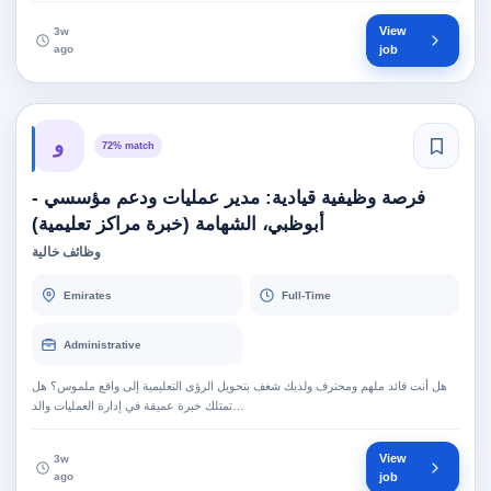
View
3w
ago
job
و
72% match
فرصة وظيفية قيادية: مدير عمليات ودعم مؤسسي -
أبوظبي، الشهامة (خبرة مراكز تعليمية)
وظائف خالية
Emirates
Full-Time
Administrative
هل أنت قائد ملهم ومحترف ولديك شغف بتحويل الرؤى التعليمية إلى واقع ملموس؟ هل
تمتلك خبرة عميقة في إدارة العمليات والد…
View
3w
ago
job