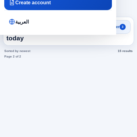
Create account
×
×
×
Emirates
Administrative
Managers
Clear all
العربية
Search results
Filter
3
Managers in Emirates jobs
today
Sorted by newest
15 results
Page 2 of 2