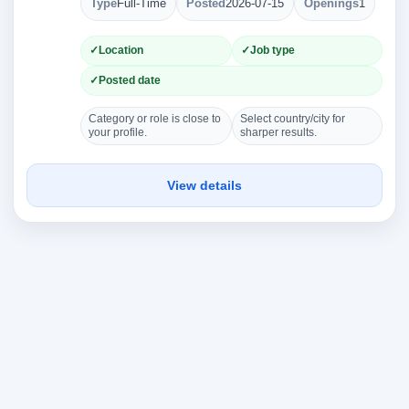
Type
Full-Time
Posted
2026-07-15
Openings
1
Location
Job type
Posted date
Category or role is close to
Select country/city for
your profile.
sharper results.
View details