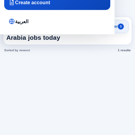
Create account
×
×
×
Saudi Arabia
Airlines
653
Clear all
العربية
Search results
Filter
3
Reservations officer in Saudi
Arabia jobs today
Sorted by newest
1 results