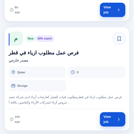
View
8h
ago
job
م
New
69% match
فرص عمل مطلوب ازياء في قطر
مصدر خارجي
Qatar
0
Design
فرص عمل مطلوب ازياء في قطرمطلوب فتيات للعمل كعارضات أزياء لدى شركة تنفيذ
عروض أزياء لشركات الأزياء والفاشين بكافة أ…
View
10h
ago
job