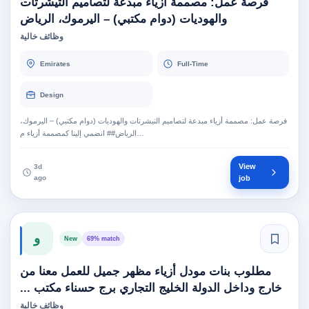
فرصة عمل: مصممة أزياء مبدعة لتصاميم التيشرتات
والهوديات (دوام مكتبي) – اليرموك، الرياض
وظائف خالية
Emirates
Full-Time
Design
فرصة عمل: مصممة أزياء مبدعة لتصاميم التيشرتات والهوديات (دوام مكتبي) – اليرموك،
الرياض## انضمي إلينا كمصممة أزياء م…
View
3d
ago
job
و
New
69% match
مطلوب بنات مودل أزياء مظهر جميل للعمل معنا من
خارج وداخل الدولة الخليج التجاري برج حسناء مكتب ...
وظائف خالية