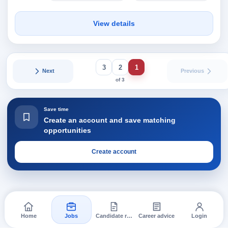
View details
3
2
1
Next
Previous
of 3
Save time
Create an account and save matching
opportunities
Create account
Home
Jobs
Candidate requests
Career advice
Login