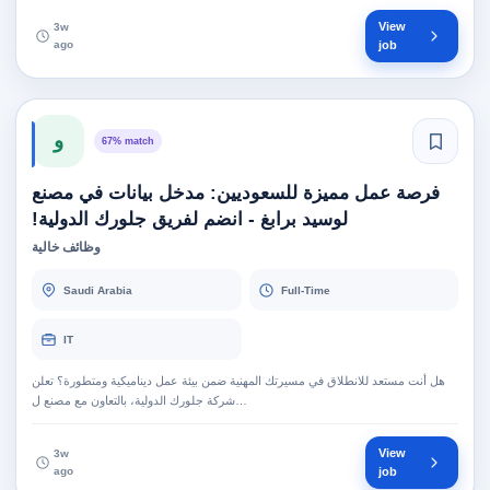
View
3w
ago
job
و
67% match
فرصة عمل مميزة للسعوديين: مدخل بيانات في مصنع
لوسيد برابغ - انضم لفريق جلورك الدولية!
وظائف خالية
Saudi Arabia
Full-Time
IT
هل أنت مستعد للانطلاق في مسيرتك المهنية ضمن بيئة عمل ديناميكية ومتطورة؟ تعلن
شركة جلورك الدولية، بالتعاون مع مصنع ل…
View
3w
ago
job