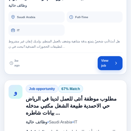
وظائف خالية
Saudi Arabia
Full-Time
IT
هل أنتَ/أنتِ شخصٌ يتمتع بدقة متناهية وشغف بالعمل المنظم، ولديك إتقان غير مشروط
لتطبيقات الحجوزات الفندقية؟نبحث في ن…
View
3w
ago
job
Job opportunity
67% Match
و
مطلوب موظفة أنثى للعمل لدينا في الرياض
حي الاحمدية طبيعة الشغل مكتبي مدخله
بيانات شاطره ...
IT
Saudi Arabia
وظائف خالية