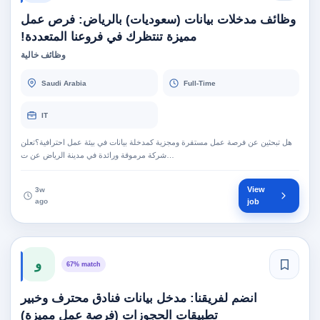
وظائف مدخلات بيانات (سعوديات) بالرياض: فرص عمل
مميزة تنتظرك في فروعنا المتعددة!
وظائف خالية
Saudi Arabia
Full-Time
IT
هل تبحثين عن فرصة عمل مستقرة ومجزية كمدخلة بيانات في بيئة عمل احترافية؟تعلن
شركة مرموقة ورائدة في مدينة الرياض عن ت…
View
3w
ago
job
و
67% match
انضم لفريقنا: مدخل بيانات فنادق محترف وخبير
تطبيقات الحجوزات (فرصة عمل مميزة)