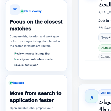
Job discovery
ف خالية
Job bri
Focus on the closest
matches
Compare title, location and work type
Type
F
before opening a listing, then broaden
the search if results are limited.
Locat
Review newest listings first
Category
Use city and role when needed
Save suitable jobs
Next step
Move from search to
Job op
و
application faster
معلومات
 رواق
Open suitable jobs, prepare your