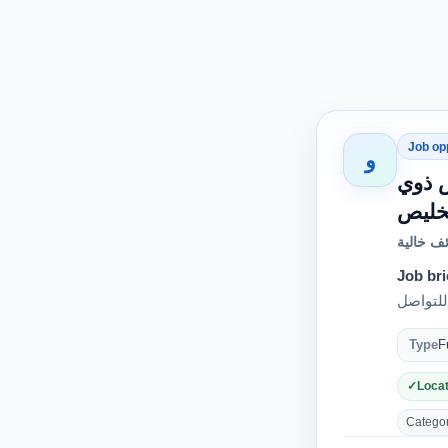
Job op
و
 ذوي
ف خالية
Job bri
للتواصل
Type
F
Locat
Category