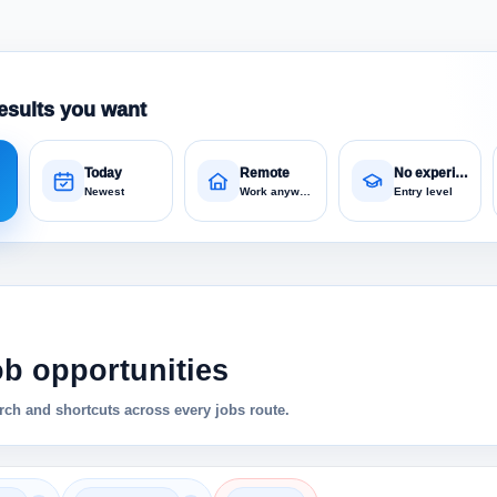
esults you want
Today
Remote
No experience
Newest
Work anywhere
Entry level
ob opportunities
ch and shortcuts across every jobs route.