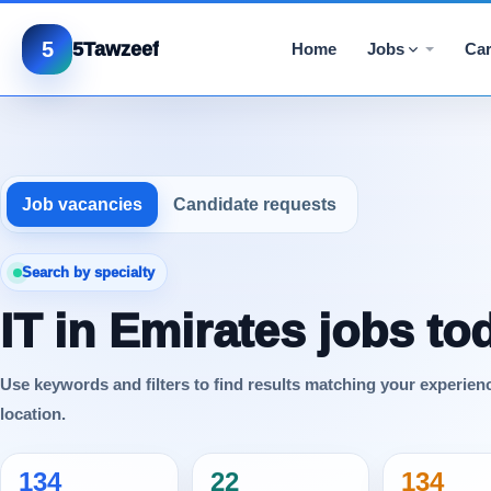
5
5Tawzeef
Home
Jobs
Car
Job vacancies
Candidate requests
Search by specialty
IT in Emirates jobs to
Use keywords and filters to find results matching your experien
location.
134
22
134