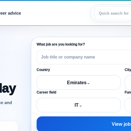
eer advice
View jobs
What job are you looking for?
Country
Cit
Emirates
⌄
day
Career field
Func
ce and
IT
⌄
View job