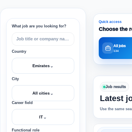
Quick access
What job are you looking for?
Choose the r
All jobs
134
Country
⌄
Emirates
City
Job results
⌄
All cities
Latest j
Career field
Use the same sear
⌄
IT
Functional role