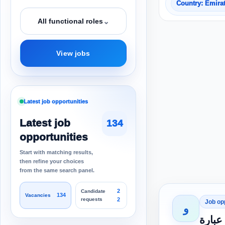
Country: Emira
⌄
All functional roles
View jobs
Latest job opportunities
Latest job
134
opportunities
Start with matching results,
then refine your choices
from the same search panel.
2
Candidate
134
Vacancies
requests
2
Job op
و
بارة