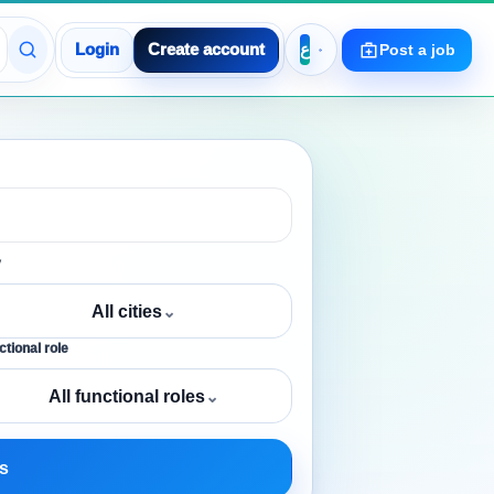
Login
Create account
Post a job
y
All cities
⌄
tional role
All functional roles
⌄
s