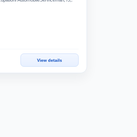
ionf AutomobileServiceman, /5,.
View details