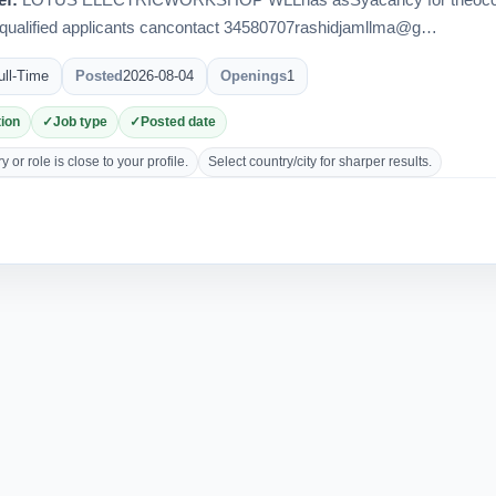
ef:
LOTUS ELECTRICWORKSHOP WLLhas asSyacancy for theoccupat
yqualified applicants cancontact 34580707rashidjamllma@g…
ull-Time
Posted
2026-08-04
Openings
1
ion
Job type
Posted date
 or role is close to your profile.
Select country/city for sharper results.