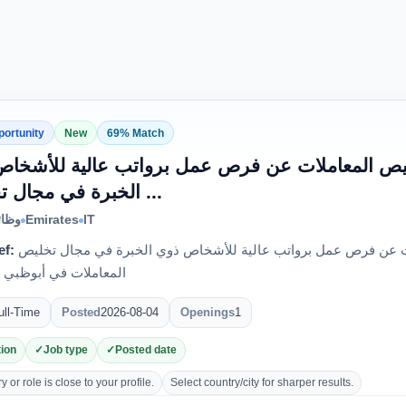
portunity
New
69% Match
يص المعاملات عن فرص عمل برواتب عالية للأشخاص
الخبرة في مجال تخليص ...
وظائ
Emirates
IT
ef:
يعلن مكتب قلف ساند لتخليص المعاملات عن فرص عمل برواتب عالية للأشخاص ذوي الخبرة في مجال تخليص
المعاملات في أبوظبي 
ull-Time
Posted
2026-08-04
Openings
1
ion
Job type
Posted date
 or role is close to your profile.
Select country/city for sharper results.