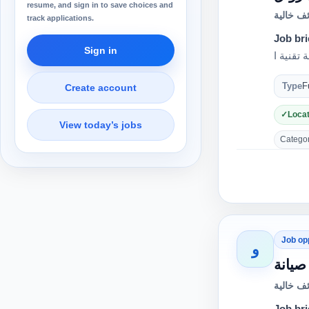
resume, and sign in to save choices and
ف خالية
track applications.
Job bri
Sign in
Type
F
Create account
Locat
View today’s jobs
Category
Job op
و
يانة
ف خالية