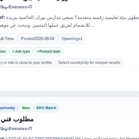
وظائ
Emirates
IT
ef:
هل أنت شغوف بالتقنية، الاتصال، وتطوير بيئة تعليمية رقمية متقدمة؟ تسعى مدارس نوران العالمية ببريدة
للانضمام لفريق عملها المتميز، وتبحث عن موهبة تقنية ا…
ull-Time
Posted
2026-08-04
Openings
1
ion
Job type
Posted date
 or role is close to your profile.
Select country/city for sharper results.
portunity
New
69% Match
مطلوب فني ص
وظائ
Emirates
IT