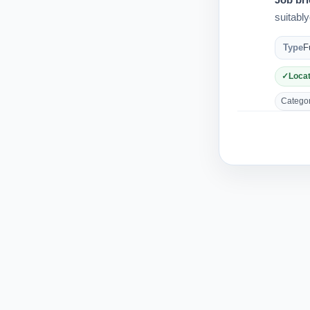
Job bri
suitabl
Type
F
Locat
Category