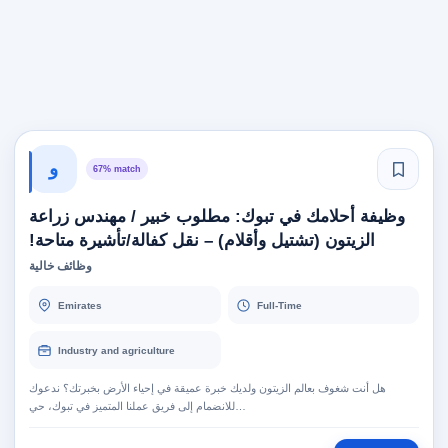
و
67% match
وظيفة أحلامك في تبوك: مطلوب خبير / مهندس زراعة
الزيتون (تشتيل وأقلام) – نقل كفالة/تأشيرة متاحة!
وظائف خالية
Emirates
Full-Time
Industry and agriculture
هل أنت شغوف بعالم الزيتون ولديك خبرة عميقة في إحياء الأرض بخبرتك؟ ندعوك
للانضمام إلى فريق عملنا المتميز في تبوك، حي…