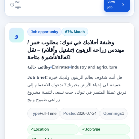
View
2w
ago
job
Job opportunity
67% Match
و
وظيفة أحلامك في تبوك: مطلوب خبير /
مهندس زراعة الزيتون (تشتيل وأقلام) – نقل
كفالة/تأشيرة متاحة!
وظائف خالية
Emirates
Industry and agriculture
Job brief:
هل أنت شغوف بعالم الزيتون ولديك خبرة
عميقة في إحياء الأرض بخبرتك؟ ندعوك للانضمام إلى
فريق عملنا المتميز في تبوك، حيث نسعى لتنمية مشروع
زراعي طموح ونبح…
Type
Full-Time
Posted
2026-07-24
Openings
1
Location
Job type