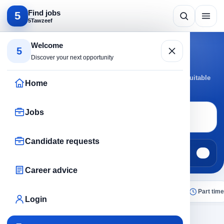
Find jobs
5
5Tawzeef
Search by specialty
Welcome
5
Marketing jobs
Discover your next opportunity
Browse Marketing jobs by active cities and roles to reach suitable
Home
opportunities faster.
Jobs
Job search
Marketing
Candidate requests
Jobs
Candidate requests
382
0
Career advice
All
Today
Remote
No experience
Part time
Login
×
Marketing
Clear all