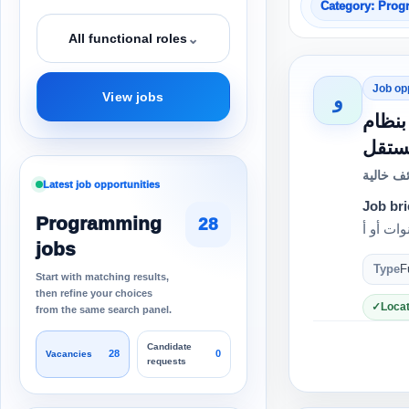
Category: Pro
⌄
All functional roles
Job op
و
View jobs
لعمل بنظام
ف خالية
Latest job opportunities
Job bri
Programming
28
jobs
Type
F
Start with matching results,
then refine your choices
Locat
from the same search panel.
Candidate
28
0
Vacancies
requests