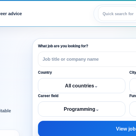
eer advice
View jobs
What job are you looking for?
Country
Cit
All countries
⌄
Career field
Func
Programming
⌄
itable
View job