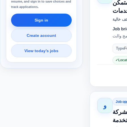
متمكن
resume, and sign in to save choices and
track applications.
ف خالية
Sign in
Job bri
Create account
Type
F
View today’s jobs
Locat
Job op
و
لشركة