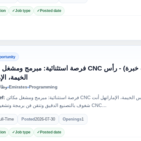
ion
Job type
Posted date
portunity
فرصة استثنائية: مبرمج  CNC بلازما محترف (5-10 سنوات خبرة) - رأس
الخيمة، الإ
وظائ
Emirates
Programming
ef:
فرصة استثنائية: مبرمج ومشغل مكائن CNC بلازما محترف (5-10 سنوات خبرة) - رأس الخيمة، الإماراتهل أنت
شغوف بالتصنيع الدقيق وتتقن فن برمجة وتشغيل مكائن CNC…
ull-Time
Posted
2026-07-30
Openings
1
ion
Job type
Posted date