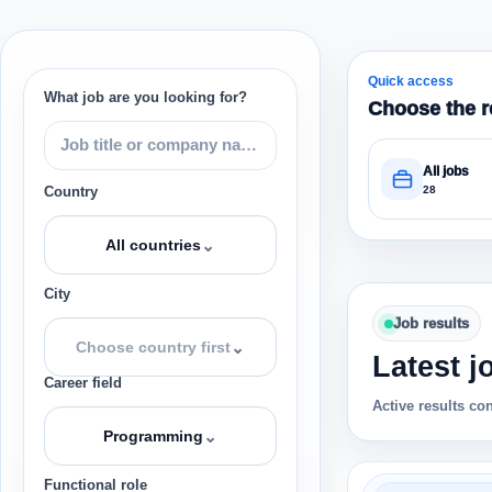
Quick access
What job are you looking for?
Choose the r
All jobs
28
Country
⌄
All countries
City
Job results
⌄
Choose country first
Latest j
Career field
Active results co
⌄
Programming
Functional role