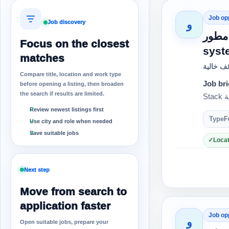
Job op
و
Job discovery
مطلوب مطور full stack ارة أنظمة
Focus on the closest
syste
matches
ف خالية
Compare title, location and work type
Job bri
before opening a listing, then broaden
the search if results are limited.
Review newest listings first
Type
F
Use city and role when needed
Save suitable jobs
Locat
Next step
Move from search to
application faster
Job op
و
Open suitable jobs, prepare your