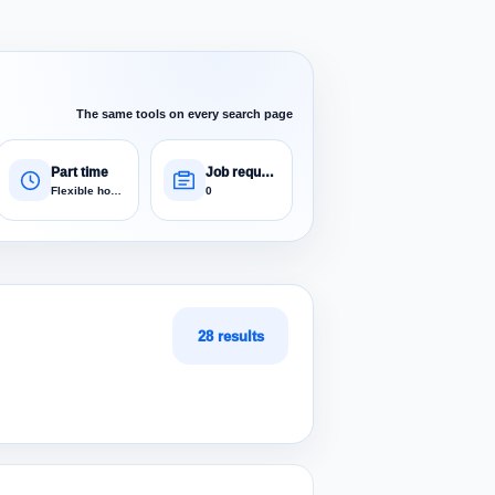
The same tools on every search page
Part time
Job requests
Flexible hours
0
28 results