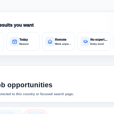
esults you want
Today
Remote
No experience
Newest
Work anywhere
Entry level
ob opportunities
nnected to this country or focused search page.