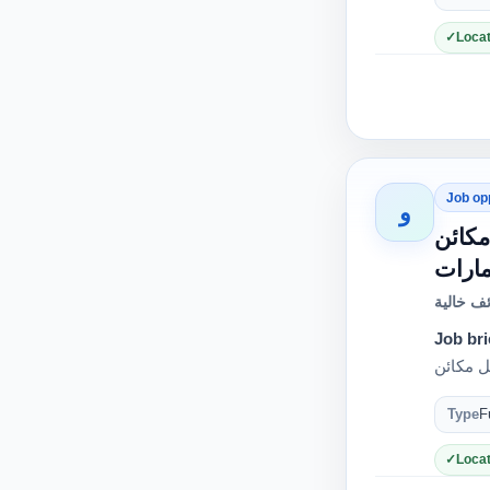
Locat
Job op
و
ومشغل مكائن
مارات
ف خالية
Job bri
Type
F
Locat