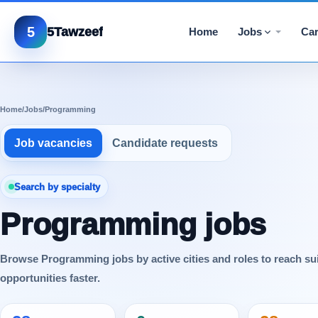
5
5Tawzeef
Home
Jobs
Car
Home
/
Jobs
/
Programming
Job vacancies
Candidate requests
Search by specialty
Programming jobs
Browse Programming jobs by active cities and roles to reach su
opportunities faster.