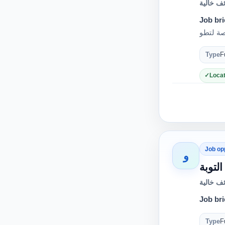
ف خالية
Job bri
Type
F
Locat
Job op
و
لتوبة
ف خالية
Job bri
Type
F