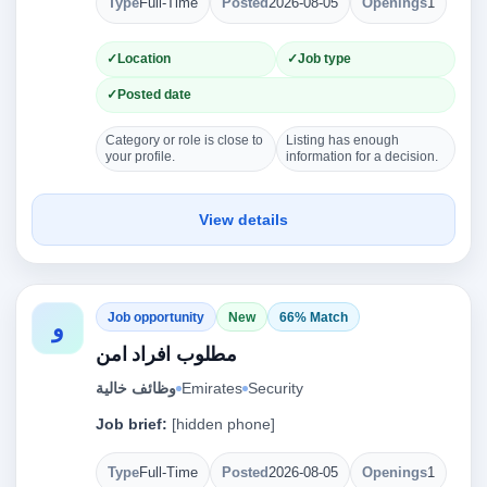
Type
Full-Time
Posted
2026-08-05
Openings
1
Location
Job type
Posted date
Category or role is close to
Listing has enough
your profile.
information for a decision.
View details
Job opportunity
New
66% Match
و
مطلوب افراد امن
وظائف خالية
Emirates
Security
Job brief:
[hidden phone]
Type
Full-Time
Posted
2026-08-05
Openings
1