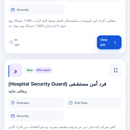
Security
مطلوب أفراد أمن كمبوندات سكنيةمكان العمل وسط البلد الراتب 7,000 جنيه26 يوم
عمل 4 أيام إجازة 7,800 جنيه30 يوم عمل عد…
View
9h
ago
job
و
New
69% match
فرد أمن مستشفى (Hospital Security Guard)
وظائف خالية
Emirates
Full-Time
Security
تُعلن شركة رائدة في دبي عن فرصة وظيفية مميزة، وندعو الكفاءات من أفراد الأمن