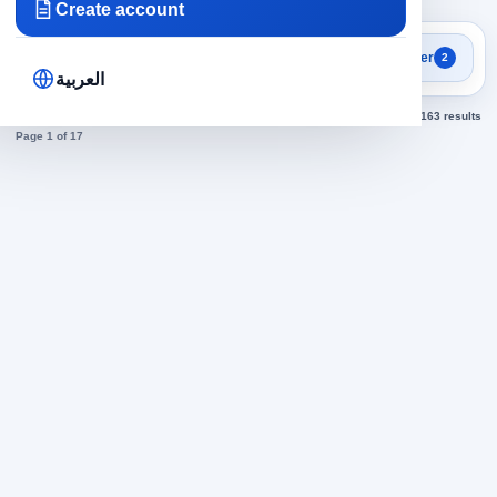
Create account
Search results
Filter
2
Security Officers jobs today
العربية
Sorted by newest
163 results
Page 1 of 17