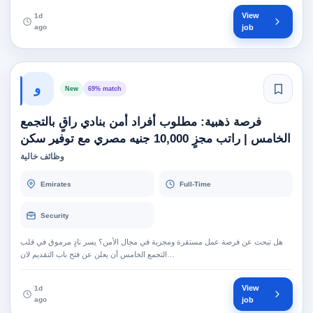
View
1d
ago
job
و
New
69% match
فرصة ذهبية: مطلوب أفراد أمن بنادي راقٍ بالتجمع
الخامس | راتب مجزٍ 10,000 جنيه مصري مع توفير سكن
وظائف خالية
Emirates
Full-Time
Security
هل تبحث عن فرصة عمل مستقرة ومجزية في مجال الأمن؟ يسر نادٍ مرموق في قلب
التجمع الخامس أن يعلن عن فتح باب التقديم لان…
View
1d
ago
job