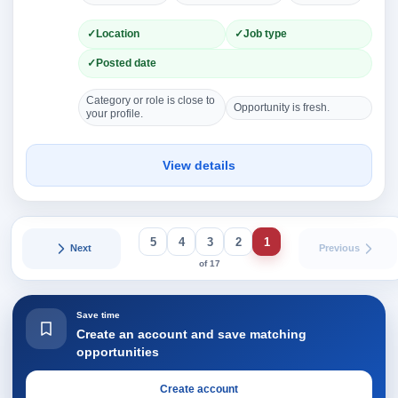
Location
Job type
Posted date
Category or role is close to
Opportunity is fresh.
your profile.
View details
5
4
3
2
1
Next
Previous
of 17
Save time
Create an account and save matching
opportunities
Create account