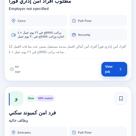
مطلوب أفراد أمن إداري فوراً
Employer not specified
Cairo
Full-Time
براتب 8000ج في ٢٦ يوم عمل + ٤
Security
اجازه وراتب 9300ج في ٣٠ يوم عمل
أفراد أمن إداري فوراً أفراد أمن أماكن العمل مدينة مستقبل سيتي عدد ساعات العمل 12
ساعه براتب 8000ج في ٢٦ يوم عمل + ٤…
View
4d
ago
job
و
New
69% match
فرد امن كمبوند سكني
وظائف خالية
Emirates
Full-Time