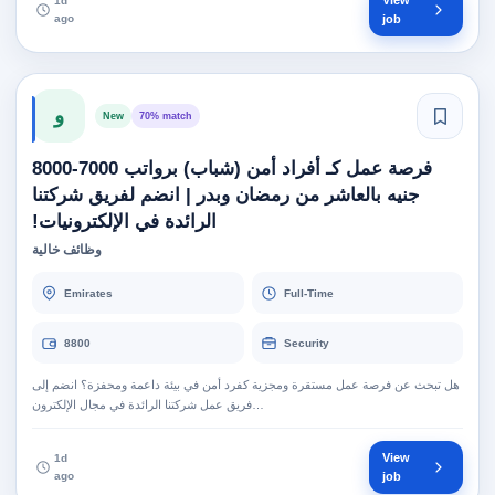
View
1d
ago
job
و
New
70% match
فرصة عمل كـ أفراد أمن (شباب) برواتب 7000-8000
جنيه بالعاشر من رمضان وبدر | انضم لفريق شركتنا
الرائدة في الإلكترونيات!
وظائف خالية
Emirates
Full-Time
8800
Security
هل تبحث عن فرصة عمل مستقرة ومجزية كفرد أمن في بيئة داعمة ومحفزة؟ انضم إلى
فريق عمل شركتنا الرائدة في مجال الإلكترون…
View
1d
ago
job