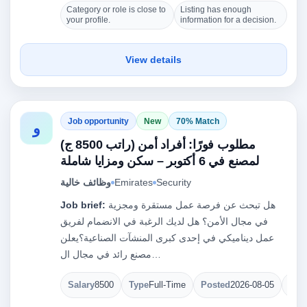
Category or role is close to
Listing has enough
your profile.
information for a decision.
View details
Job opportunity
New
70% Match
و
مطلوب فورًا: أفراد أمن (راتب 8500 ج)
لمصنع في 6 أكتوبر – سكن ومزايا شاملة
وظائف خالية
Emirates
Security
Job brief:
هل تبحث عن فرصة عمل مستقرة ومجزية
في مجال الأمن؟ هل لديك الرغبة في الانضمام لفريق
عمل ديناميكي في إحدى كبرى المنشآت الصناعية؟يعلن
مصنع رائد في مجال ال…
Salary
8500
Type
Full-Time
Posted
2026-08-05
Ope