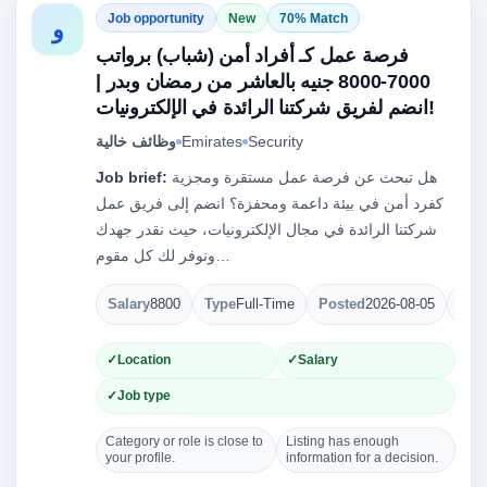
Job opportunity
New
70% Match
و
فرصة عمل كـ أفراد أمن (شباب) برواتب
7000-8000 جنيه بالعاشر من رمضان وبدر |
انضم لفريق شركتنا الرائدة في الإلكترونيات!
وظائف خالية
Emirates
Security
Job brief:
هل تبحث عن فرصة عمل مستقرة ومجزية
كفرد أمن في بيئة داعمة ومحفزة؟ انضم إلى فريق عمل
شركتنا الرائدة في مجال الإلكترونيات، حيث نقدر جهدك
ونوفر لك كل مقوم…
Salary
8800
Type
Full-Time
Posted
2026-08-05
Ope
Location
Salary
Job type
Category or role is close to
Listing has enough
your profile.
information for a decision.