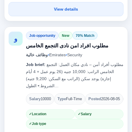
View details
Job opportunity
New
70% Match
و
مطلوب افراد امن نادى التجمع الخامس
وظائف خالية
Emirates
Security
Job brief:
مطلوب أفراد أمن – نادي مكان العمل: التجمع
الخامس الراتب: 10,000 جنيه (26 يوم عمل + 4 أيام
إجازة) يوجد سكن (الراتب مع السكن: 9,200 جنيه)
الشروط:• الطول…
Salary
10000
Type
Full-Time
Posted
2026-08-05
Op
Location
Salary
Job type