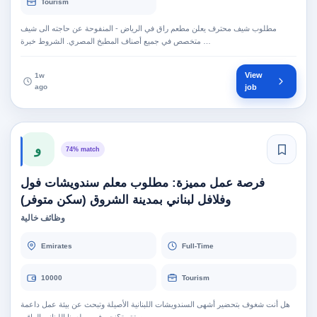
Tourism
مطلوب شيف محترف يعلن مطعم راق في الرياض - المنفوحة عن حاجته الى شيف
متخصص في جميع أصناف المطبخ المصري. الشروط خبرة …
View
1w
ago
job
و
74% match
فرصة عمل مميزة: مطلوب معلم سندويشات فول
وفلافل لبناني بمدينة الشروق (سكن متوفر)
وظائف خالية
Emirates
Full-Time
10000
Tourism
هل أنت شغوف بتحضير أشهى السندويشات اللبنانية الأصيلة وتبحث عن بيئة عمل داعمة