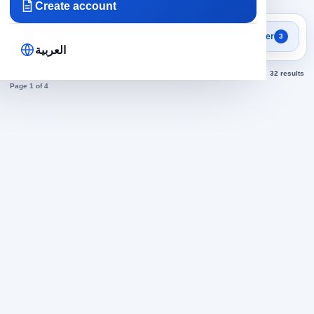
Create account
Search results
Filter
3
Chefs in Emirates jobs today
العربية
Sorted by newest
32 results
Page 1 of 4