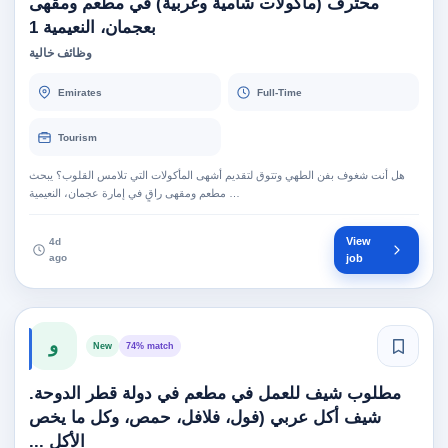
محترف (مأكولات شامية وغربية) في مطعم ومقهى
بعجمان، النعيمية 1
وظائف خالية
Emirates
Full-Time
Tourism
هل أنت شغوف بفن الطهي وتتوق لتقديم أشهى المأكولات التي تلامس القلوب؟ يبحث
مطعم ومقهى راقٍ في إمارة عجمان، النعيمية …
View
4d
ago
job
و
New
74% match
مطلوب شيف للعمل في مطعم في دولة قطر الدوحة.
شيف أكل عربي (فول، فلافل، حمص، وكل ما يخص
الأكل ...