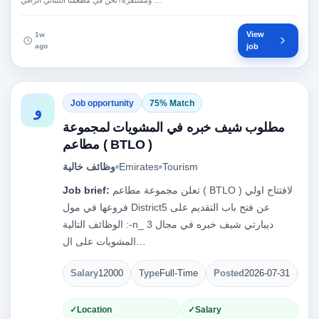
ومستقرة؟نحن في مطعمنا اللبناني الراقي …
View
1w
ago
job
Job opportunity
75% Match
و
مطلوب شيف خبره في المشويات لمجموعة
مطاعم ( BTLO )
Tourism
Emirates
وظائف خالية
تعلن مجموعة مطاعم ( BTLO ) لافتتاح اولي
Job brief:
فروعها في مول District5 عن فتح باب التقديم على
الوظائف التالية :-n_ 3 ديبارتي شيف خبره في مجال
المشويات على ال…
Salary
12000
Type
Full-Time
Posted
2026-07-31
Op
Location
Salary