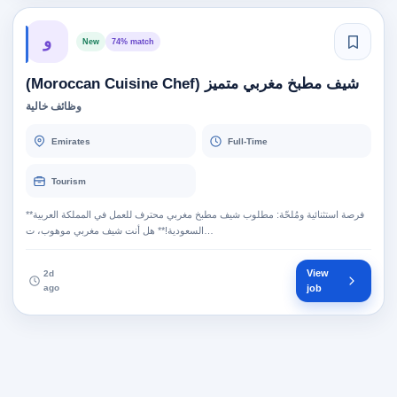
و
New
74% match
شيف مطبخ مغربي متميز (Moroccan Cuisine Chef)
وظائف خالية
Emirates
Full-Time
Tourism
**فرصة استثنائية ومُلحّة: مطلوب شيف مطبخ مغربي محترف للعمل في المملكة العربية
السعودية!** هل أنت شيف مغربي موهوب، ت…
View
2d
ago
job