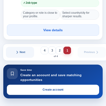
Job type
Category or role is close to
Select country/city for
your profile.
sharper results.
View details
4
3
2
1
Next
Previous
of 4
Save time
Create an account and save matching
opportunities
Create account