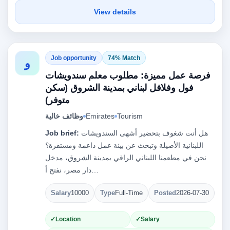
View details
Job opportunity
74% Match
و
فرصة عمل مميزة: مطلوب معلم سندويشات
فول وفلافل لبناني بمدينة الشروق (سكن
متوفر)
Tourism
Emirates
وظائف خالية
هل أنت شغوف بتحضير أشهى السندويشات
Job brief:
اللبنانية الأصيلة وتبحث عن بيئة عمل داعمة ومستقرة؟
نحن في مطعمنا اللبناني الراقي بمدينة الشروق، مدخل
دار مصر، نفتح أ…
Salary
10000
Type
Full-Time
Posted
2026-07-30
Op
Location
Salary