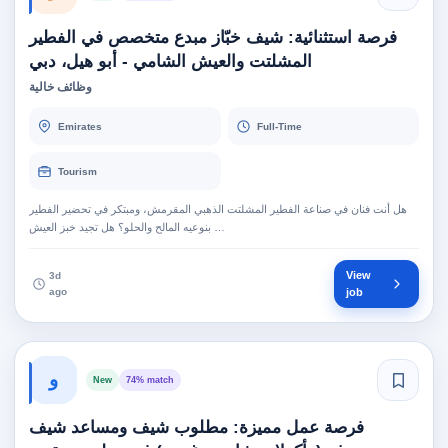
فرصة استثنائية: شيف خبّاز مبدع متخصص في الفطير
المشلتت والعيش الشامي - أبو هيل، دبي
وظائف خالية
Emirates
Full-Time
Tourism
هل أنت فنان في صناعة الفطير المشلتت الذهبي المقرمش، ومبتكر في تحضير الفطير
بنوعيه المالح والحلو؟ هل تجيد خبز العيش …
View
3d
ago
job
و
New
74% match
فرصة عمل مميزة: مطلوب شيف ومساعد شيف