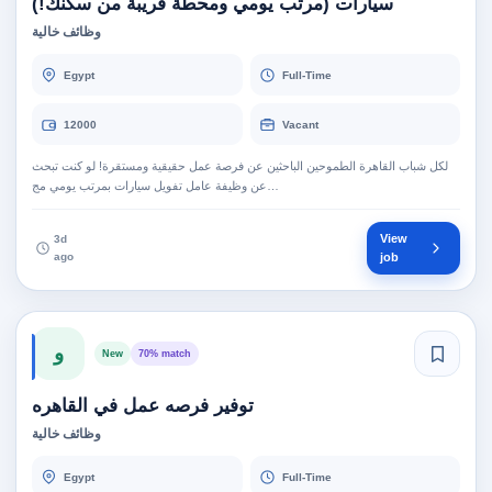
سيارات (مرتب يومي ومحطة قريبة من سكنك!)
وظائف خالية
Egypt
Full-Time
12000
Vacant
لكل شباب القاهرة الطموحين الباحثين عن فرصة عمل حقيقية ومستقرة! لو كنت تبحث
عن وظيفة عامل تفويل سيارات بمرتب يومي مج…
View
3d
ago
job
و
New
70% match
توفير فرصه عمل في القاهره
وظائف خالية
Egypt
Full-Time