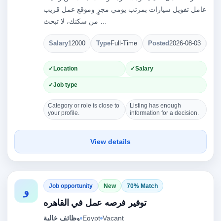
عامل تفويل سيارات بمرتب يومي مجزٍ وموقع عمل قريب
من سكنك، لا تبحث …
Salary
12000
Type
Full-Time
Posted
2026-08-03
Op
Location
Salary
Job type
Category or role is close to
Listing has enough
your profile.
information for a decision.
View details
Job opportunity
New
70% Match
و
توفير فرصه عمل في القاهره
Vacant
Egypt
وظائف خالية