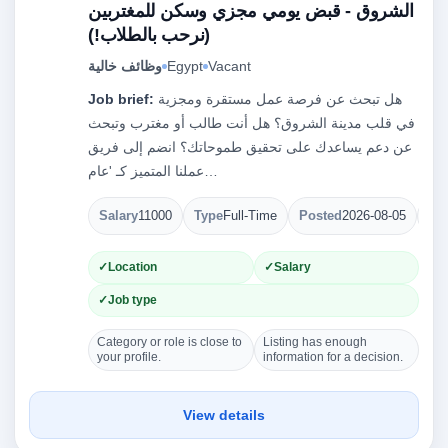
الشروق - قبض يومي مجزي وسكن للمغتربين
(نرحب بالطلاب!)
Vacant
Egypt
وظائف خالية
هل تبحث عن فرصة عمل مستقرة ومجزية
Job brief:
في قلب مدينة الشروق؟ هل أنت طالب أو مغترب وتبحث
عن دعم يساعدك على تحقيق طموحاتك؟ انضم إلى فريق
عملنا المتميز كـ 'عام…
Salary
11000
Type
Full-Time
Posted
2026-08-05
Op
Location
Salary
Job type
Category or role is close to
Listing has enough
your profile.
information for a decision.
View details