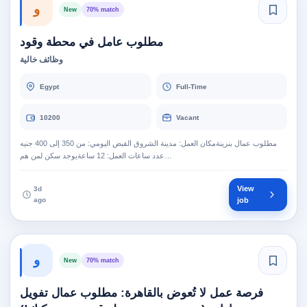
و
New
70% match
مطلوب عامل في محطة وقود
وظائف خالية
Egypt
Full-Time
10200
Vacant
مطلوب عمال بنزينةمكان العمل: مدينة الشروق القبض اليومي: من 350 إلى 400 جنيه
عدد ساعات العمل: 12 ساعةيوجد سكن لمن هم…
View
3d
ago
job
و
New
70% match
فرصة عمل لا تُعوض بالقاهرة: مطلوب عمال تفويل