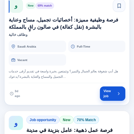
و
New
69% match
فرصة وظيفية مميزة: أخصائيات تجميل، مساج وعناية
بالبشرة (نقل كفالة) في صالون راقٍ بالمملكة
وظائف خالية
Saudi Arabia
Full-Time
Vacant
هل أنتِ شغوفة بعالم الجمال والتميز؟ وتتمتعين بخبرة واسعة في تقديم أرقى خدمات
التجميل والمساج والعناية بالبشرة؟يدعوك…
View
3d
ago
job
Job opportunity
New
70% Match
و
فرصة عمل ذهبية: عامل بنزينة في مدينة