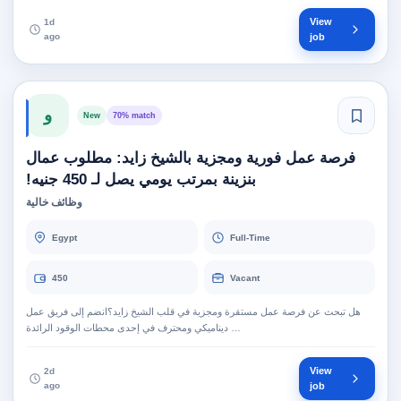
View
1d
ago
job
و
New
70% match
فرصة عمل فورية ومجزية بالشيخ زايد: مطلوب عمال
بنزينة بمرتب يومي يصل لـ 450 جنيه!
وظائف خالية
Egypt
Full-Time
450
Vacant
هل تبحث عن فرصة عمل مستقرة ومجزية في قلب الشيخ زايد؟انضم إلى فريق عمل
ديناميكي ومحترف في إحدى محطات الوقود الرائدة …
View
2d
ago
job