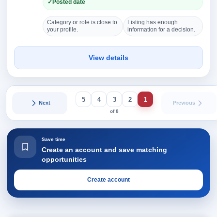
Posted date
Category or role is close to
Listing has enough
your profile.
information for a decision.
View details
5
4
3
2
1
Next
Previous
of 8
Save time
Create an account and save matching
opportunities
Create account