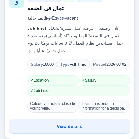
و
عمال في الضبعه
Vacant
Egypt
وظائف خالية
إعلان وظيفة – فرصة عمل مميزة*لشغل
Job brief:
عمال في الضبعه* المطلوب:بنّاء (أساسي)معه عدد 3
عمال مساعدين نظام العمل:⏰ 8 ساعات يوميًا 26 يوم
عمل شهريًا 4 أيام إجا…
Salary
18000
Type
Full-Time
Posted
2026-08-02
Op
Location
Salary
Job type
Category or role is close to
Listing has enough
your profile.
information for a decision.
View details