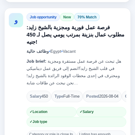
Job opportunity
New
70% Match
و
فرصة عمل فورية ومجزية بالشيخ زايد:
مطلوب عمال بنزينة بمرتب يومي يصل لـ 450
جنيه!
Vacant
Egypt
وظائف خالية
هل تبحث عن فرصة عمل مستقرة ومجزية
Job brief:
في قلب الشيخ زايد؟انضم إلى فريق عمل ديناميكي
ومحترف في إحدى محطات الوقود الرائدة بالشيخ زايد!
نحن نبحث عن طاقات شابة…
Salary
450
Type
Full-Time
Posted
2026-08-04
Open
Location
Salary
Job type
Category or role is close to
Listing has enough