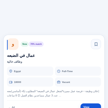
و
New
70% match
عمال في الضبعه
وظائف خالية
Egypt
Full-Time
18000
Vacant
إعلان وظيفة – فرصة عمل مميزة*لشغل عمال في الضبعه* المطلوب:بنّاء (أساسي)معه
عدد 3 عمال مساعدين نظام العمل:⏰ 8 ساعات …
View
4d