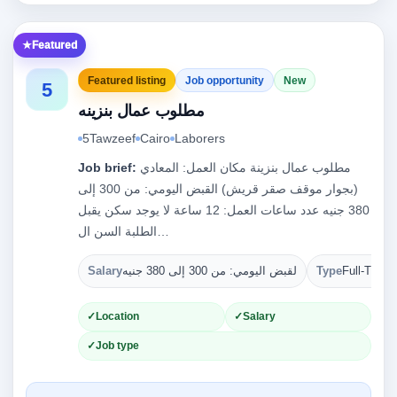
Featured
Featured listing
Job opportunity
New
5
مطلوب عمال بنزينه
5Tawzeef
Cairo
Laborers
مطلوب عمال بنزينة مكان العمل: المعادي
Job brief:
(بجوار موقف صقر قريش) القبض اليومي: من 300 إلى
380 جنيه عدد ساعات العمل: 12 ساعة لا يوجد سكن يقبل
الطلبة السن ال…
Full-Time
Type
لقبض اليومي: من 300 إلى 380 جنيه
Salary
Location
Salary
Job type