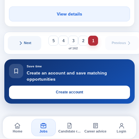
View details
5
4
3
2
1
Next
Previous
of 162
Save time
Create an account and save matching
opportunities
Create account
Home
Jobs
Candidate requests
Career advice
Login