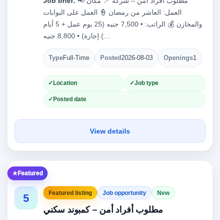
📢 مطلوب أفراد أمن – شركة 📍 مكان
Job brief:
العمل: العاشر من رمضان 👮 العمل على البوابات
والمخازن 💰 الراتب: • 7,500 جنيه (25 يوم عمل + 5 أيام
إجازة) • 8,800 جنيه (…
Type
Full-Time
Posted
2026-08-03
Openings
1
Location
Job type
Posted date
View details
Featured
Featured listing
Job opportunity
New
5
مطلوب أفراد أمن – كمبوند سكني