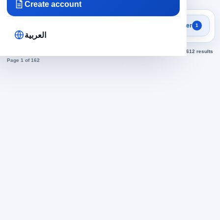
Create account
Focused search results
Filter
1
Jobs in Egypt
العربية
Sorted by newest
1,612 results
Page 1 of 162