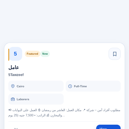
5
Featured
New
عامل
5Tawzeef
Cairo
Full-Time
Laborers
📢 مطلوب أفراد أمن – شركة 📍 مكان العمل: العاشر من رمضان 👮 العمل على البوابات
والمخازن 💰 الراتب: • 7,500 جنيه (25 يوم…