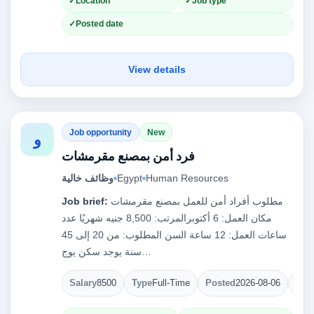
Location
Job type
Posted date
View details
Job opportunity
New
و
فرد أمن بمصنع مقرمشات
Human Resources
Egypt
وظائف خالية
مطلوب أفراد أمن للعمل بمصنع مقرمشات
Job brief:
مكان العمل: 6 أكتوبرالمرتب: 8,500 جنيه شهريًا عدد
ساعات العمل: 12 ساعة السن المطلوب: من 20 إلى 45
سنة يوجد سكن يوج…
Salary
8500
Type
Full-Time
Posted
2026-08-06
Ope