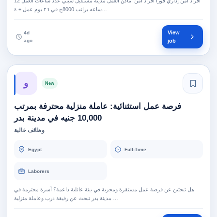
أفراد أمن إداري فوراً أفراد أمن أماكن العمل مدينة مستقبل سيتي عدد ساعات العمل 12
ساعه براتب 8000ج في ٢٦ يوم عمل + ٤…
View
4d
ago
job
و
New
فرصة عمل استثنائية: عاملة منزلية محترفة بمرتب
10,000 جنيه في مدينة بدر
وظائف خالية
Egypt
Full-Time
Laborers
هل تبحثين عن فرصة عمل مستقرة ومجزية في بيئة عائلية داعمة؟ أسرة محترمة في
مدينة بدر تبحث عن رفيقة درب وعاملة منزلية …