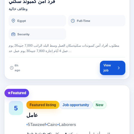
فرد امن كمبوند سكني
وظائف خالية
Egypt
Full-Time
Security
مطلوب أفراد أمن كمبوندات سكنيةمكان العمل وسط البلد الراتب 7,000 جنيه26 يوم
عمل 4 أيام إجازة 7,800 جنيه30 يوم عمل عد…
View
6h
ago
job
Featured
Featured listing
Job opportunity
New
5
عامل
5Tawzeef
Cairo
Laborers