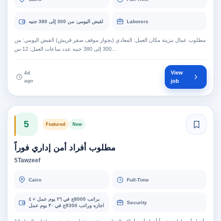
Laborers
لقبض اليومي: من 300 إلى 380 جنيه
مطلوب عمال بنزينة مكان العمل: المعادي (بجوار موقف صقر قريش) القبض اليومي: من
300 إلى 380 جنيه عدد ساعات العمل: 12 س…
View
4d
ago
job
5
Featured
New
مطلوب أفراد أمن إداري فوراً
5Tawzeef
Cairo
Full-Time
براتب 8000ج في ٢٦ يوم عمل + ٤
Security
اجازه وراتب 9300ج في ٣٠ يوم عمل