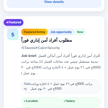
View details
Featured
Featured listing
Job opportunity
New
5
مطلوب أفراد أمن إداري فوراً
5Tawzeef
Cairo
Security
أفراد أمن إداري فوراً أفراد أمن أماكن العمل
Job brief:
مدينة مستقبل سيتي عدد ساعات العمل 12 ساعه براتب
8000ج في ٢٦ يوم عمل + ٤ اأجازة وراتب 9300ج في ٣٠
يوم عمل ا…
براتب 8000ج في ٢٦ يوم عمل + ٤ اجازه وراتب
Sala
Ty
9300ج في ٣٠ يوم عمل
ry
Location
Salary