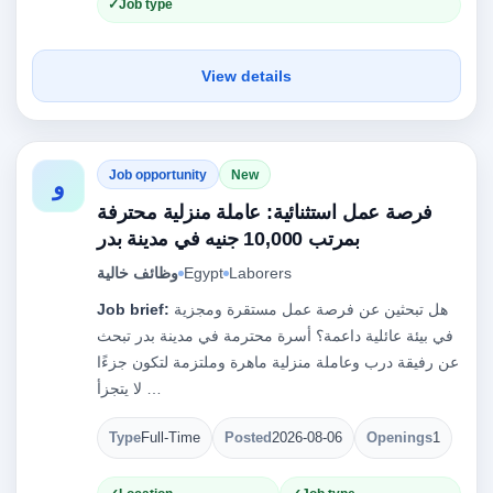
Job type
View details
Job opportunity
New
و
فرصة عمل استثنائية: عاملة منزلية محترفة
بمرتب 10,000 جنيه في مدينة بدر
Laborers
Egypt
وظائف خالية
هل تبحثين عن فرصة عمل مستقرة ومجزية
Job brief:
في بيئة عائلية داعمة؟ أسرة محترمة في مدينة بدر تبحث
عن رفيقة درب وعاملة منزلية ماهرة وملتزمة لتكون جزءًا
لا يتجزأ …
Type
Full-Time
Posted
2026-08-06
Openings
1