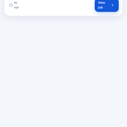
View
4h
ago
job