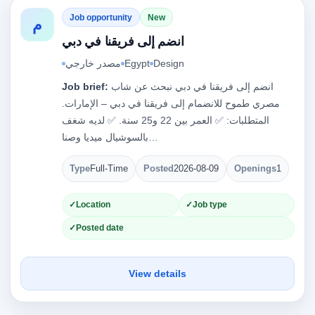
Job opportunity
New
م
انضم إلى فريقنا في دبي
Design
Egypt
مصدر خارجي
انضم إلى فريقنا في دبي نبحث عن شاب
Job brief:
مصري طموح للانضمام إلى فريقنا في دبي – الإمارات.
المتطلبات: ✅ العمر بين 22 و25 سنة. ✅ لديه شغف
بالسوشيال ميديا وصنا…
Type
Full-Time
Posted
2026-08-09
Openings
1
Location
Job type
Posted date
View details