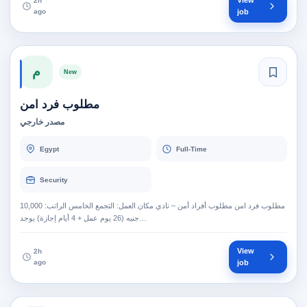
View
2h
ago
job
م
New
مطلوب فرد امن
مصدر خارجي
Egypt
Full-Time
Security
مطلوب فرد امن مطلوب أفراد أمن – نادي مكان العمل: التجمع الخامس الراتب: 10,000
جنيه (26 يوم عمل + 4 أيام إجازة) يوجد…
View
2h
ago
job