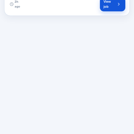
View
2h
ago
job