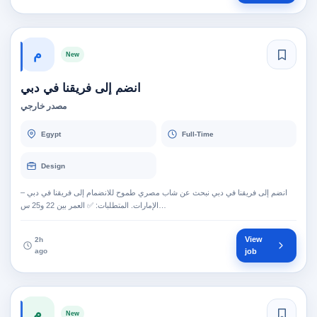
م
New
انضم إلى فريقنا في دبي
مصدر خارجي
Egypt
Full-Time
Design
انضم إلى فريقنا في دبي نبحث عن شاب مصري طموح للانضمام إلى فريقنا في دبي –
الإمارات. المتطلبات: ✅ العمر بين 22 و25 س…
View
2h
ago
job
م
New