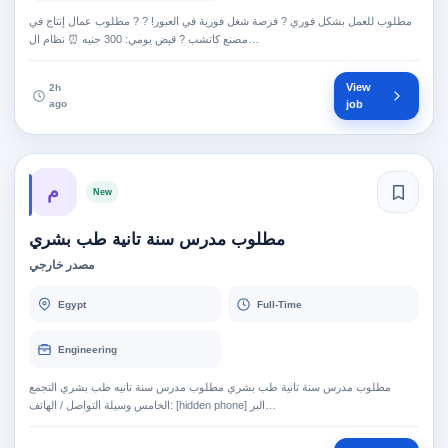
مطلوب للعمل بشكل فوري ? فرصة شغل فورية في العبور! ? ? مطلوب عمال إنتاج في
مصنع كاتشب ? قبض يومي: 300 جنيه ⏰ نظام ال…
View
2h
ago
job
م
New
مطلوب مدرس سنة تانية طب بشري
مصدر خارجي
Egypt
Full-Time
Engineering
مطلوب مدرس سنة تانية طب بشري مطلوب مدرس سنة تانيه طب بشري التجمع
الخامس وسيلة التواصل / الهاتف: [hidden phone] البر…