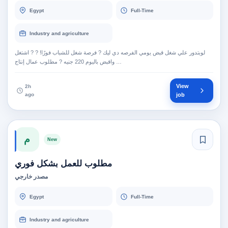
Egypt
Full-Time
Industry and agriculture
لوبتدور علي شغل قبض يومي الفرصه دي ليك ? فرصة شغل للشباب فورًا! ? ? اشتغل
واقبض باليوم 220 جنيه ? مطلوب عمال إنتاج …
View
2h
ago
job
م
New
مطلوب للعمل بشكل فوري
مصدر خارجي
Egypt
Full-Time
Industry and agriculture