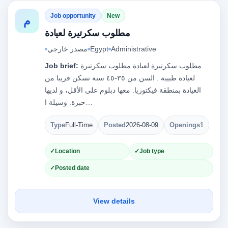
Job opportunity
New
م
مطلوب سكرتيرة لعيادة
Administrative
Egypt
مصدر خارجي
مطلوب سكرتيرة لعيادة مطلوب سكرتيرة
Job brief:
لعيادة طبيبة . السن من ٣٥-٤٥ سنة تسكن قريبا من
العيادة بمنطقة فيكتوريا. معها دبلوم على الأقل، و لديها
خبرة. وسيلة ا…
Type
Full-Time
Posted
2026-08-09
Openings
1
Location
Job type
Posted date
View details