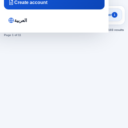
Create account
Focused search results
Filter
1
Jobs in Egypt
العربية
Sorted by newest
103 results
Page 1 of 11