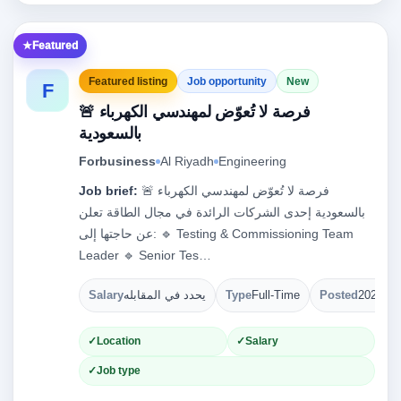
Featured
Featured listing
Job opportunity
New
F
🚨 فرصة لا تُعوّض لمهندسي الكهرباء
بالسعودية
Forbusiness
Al Riyadh
Engineering
Job brief:
🚨 فرصة لا تُعوّض لمهندسي الكهرباء
بالسعودية إحدى الشركات الرائدة في مجال الطاقة تعلن
عن حاجتها إلى: 🔹 Testing & Commissioning Team
Leader 🔹 Senior Tes…
Salary
يحدد في المقابله
Type
Full-Time
Posted
2026-08
Location
Salary
Job type