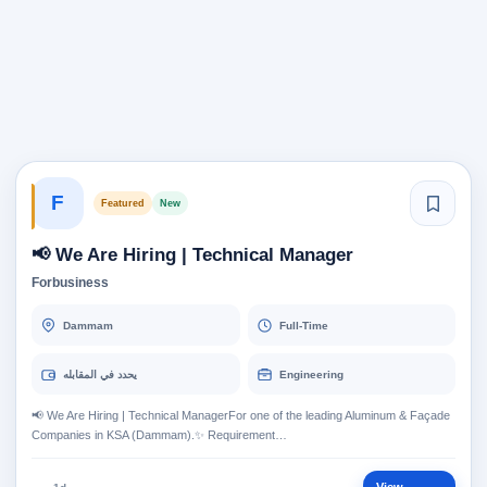
F
Featured
New
📢 We Are Hiring | Technical Manager
Forbusiness
Dammam
Full-Time
يحدد في المقابله
Engineering
📢 We Are Hiring | Technical ManagerFor one of the leading Aluminum & Façade
Companies in KSA (Dammam).✨ Requirement…