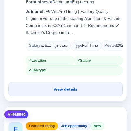
Forbusiness
Dammam
Engineering
Job brief:
📢 We Are Hiring | Factory Quality
EngineerFor one of the leading Aluminum & Façade
Companies in KSA (Dammam).✨ Requirements:✔️
Bachelor's Degree in En…
Salary
يحدد في المقابله
Type
Full-Time
Posted
2026-08
Location
Salary
Job type
View details
Featured
Featured listing
Job opportunity
New
F