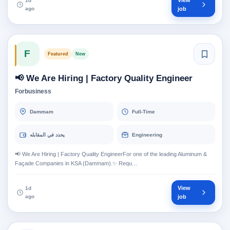
View
1d
ago
job
F
Featured
New
📢 We Are Hiring | Factory Quality Engineer
Forbusiness
Dammam
Full-Time
يحدد في المقابله
Engineering
📢 We Are Hiring | Factory Quality EngineerFor one of the leading Aluminum &
Façade Companies in KSA (Dammam).✨ Requ…
View
1d
ago
job