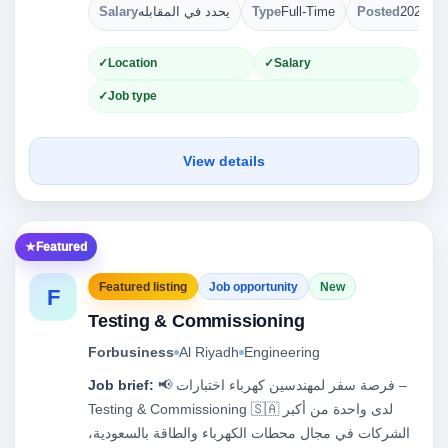
Salary
يحدد في المقابله
Type
Full-Time
Posted
2026-08
Location
Salary
Job type
View details
Featured
Featured listing
Job opportunity
New
F
Testing & Commissioning
Forbusiness
Al Riyadh
Engineering
Job brief:
📢 فرصة سفر لمهندسين كهرباء اختبارات –
Testing & Commissioning 🇸🇦 لدى واحدة من أكبر
الشركات في مجال محطات الكهرباء والطاقة بالسعودية،