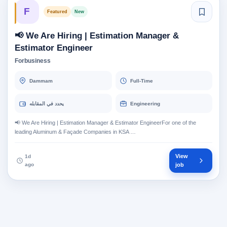
F
Featured
New
📢 We Are Hiring | Estimation Manager &
Estimator Engineer
Forbusiness
Dammam
Full-Time
يحدد في المقابله
Engineering
📢 We Are Hiring | Estimation Manager & Estimator EngineerFor one of the
leading Aluminum & Façade Companies in KSA …
View
1d
ago
job