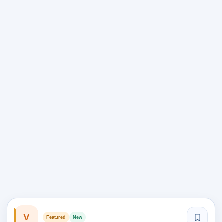
V
Featured
New