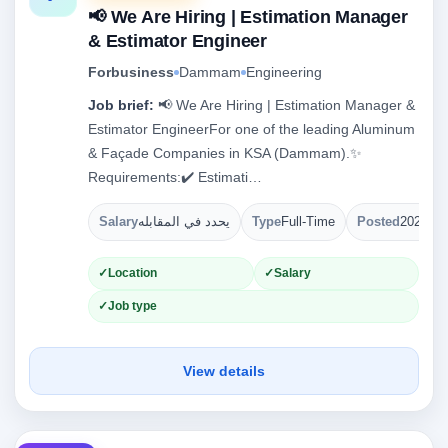
📢 We Are Hiring | Estimation Manager
& Estimator Engineer
Forbusiness
Dammam
Engineering
Job brief:
📢 We Are Hiring | Estimation Manager &
Estimator EngineerFor one of the leading Aluminum
& Façade Companies in KSA (Dammam).✨
Requirements:✔️ Estimati…
Salary
يحدد في المقابله
Type
Full-Time
Posted
2026-08
Location
Salary
Job type
View details