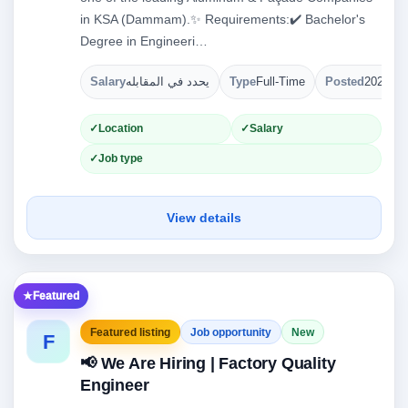
in KSA (Dammam).✨ Requirements:✔️ Bachelor's
Degree in Engineeri…
Salary
يحدد في المقابله
Type
Full-Time
Posted
2026-08
Location
Salary
Job type
View details
Featured
Featured listing
Job opportunity
New
F
📢 We Are Hiring | Factory Quality
Engineer