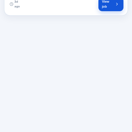
View
3d
ago
job