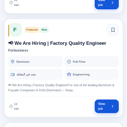
View
1d
ago
job
F
Featured
New
📢 We Are Hiring | Factory Quality Engineer
Forbusiness
Dammam
Full-Time
يحدد في المقابله
Engineering
📢 We Are Hiring | Factory Quality EngineerFor one of the leading Aluminum &
Façade Companies in KSA (Dammam).✨ Requ…
View
1d
ago
job