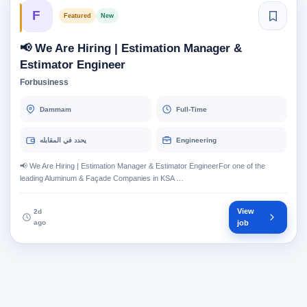
F
Featured
New
📢 We Are Hiring | Estimation Manager &
Estimator Engineer
Forbusiness
Dammam
Full-Time
يحدد في المقابله
Engineering
📢 We Are Hiring | Estimation Manager & Estimator EngineerFor one of the
leading Aluminum & Façade Companies in KSA …
View
2d
ago
job