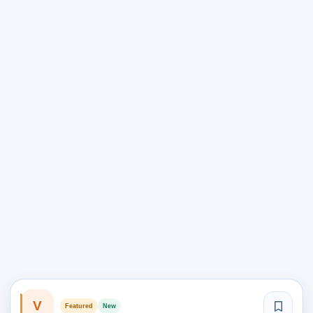
V
Featured
New