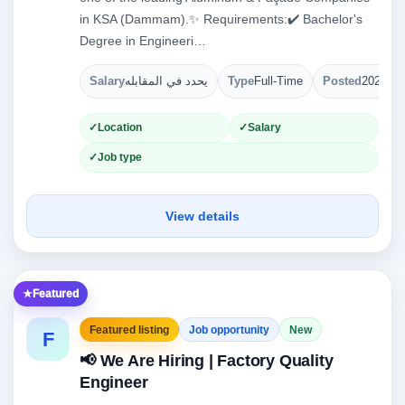
in KSA (Dammam).✨ Requirements:✔️ Bachelor's
Degree in Engineeri…
Salary
يحدد في المقابله
Type
Full-Time
Posted
2026-08
Location
Salary
Job type
View details
Featured
Featured listing
Job opportunity
New
F
📢 We Are Hiring | Factory Quality
Engineer