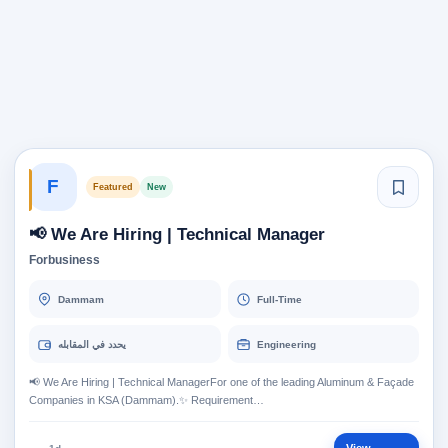
F
Featured
New
📢 We Are Hiring | Technical Manager
Forbusiness
Dammam
Full-Time
يحدد في المقابله
Engineering
📢 We Are Hiring | Technical ManagerFor one of the leading Aluminum & Façade
Companies in KSA (Dammam).✨ Requirement…