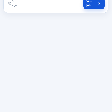
View
3d
ago
job