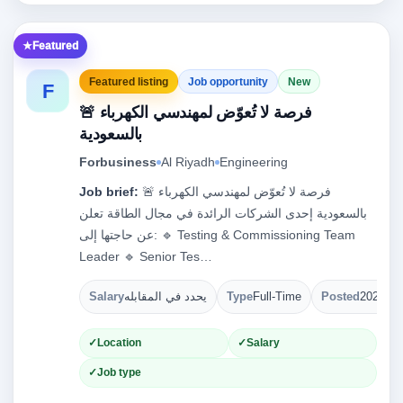
Featured
Featured listing
Job opportunity
New
F
🚨 فرصة لا تُعوّض لمهندسي الكهرباء
بالسعودية
Forbusiness
Al Riyadh
Engineering
Job brief:
🚨 فرصة لا تُعوّض لمهندسي الكهرباء
بالسعودية إحدى الشركات الرائدة في مجال الطاقة تعلن
عن حاجتها إلى: 🔹 Testing & Commissioning Team
Leader 🔹 Senior Tes…
Salary
يحدد في المقابله
Type
Full-Time
Posted
2026-08
Location
Salary
Job type