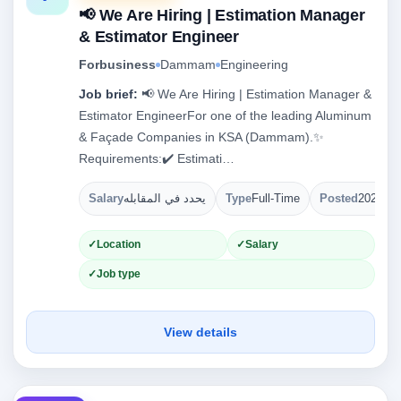
📢 We Are Hiring | Estimation Manager
& Estimator Engineer
Forbusiness
Dammam
Engineering
Job brief:
📢 We Are Hiring | Estimation Manager &
Estimator EngineerFor one of the leading Aluminum
& Façade Companies in KSA (Dammam).✨
Requirements:✔️ Estimati…
Salary
يحدد في المقابله
Type
Full-Time
Posted
2026-08
Location
Salary
Job type
View details