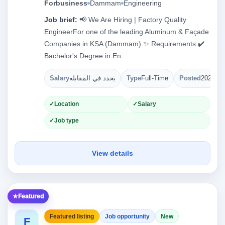
Forbusiness
Dammam
Engineering
Job brief:
📢 We Are Hiring | Factory Quality
EngineerFor one of the leading Aluminum & Façade
Companies in KSA (Dammam).✨ Requirements:✔️
Bachelor's Degree in En…
Salary
يحدد في المقابله
Type
Full-Time
Posted
2026-08
Location
Salary
Job type
View details
Featured
Featured listing
Job opportunity
New
F