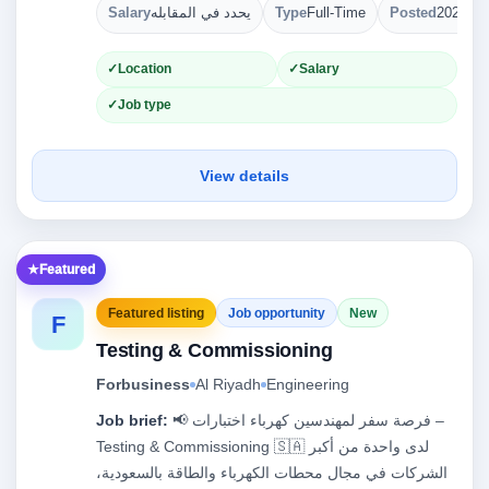
Salary
يحدد في المقابله
Type
Full-Time
Posted
2026-08
Location
Salary
Job type
View details
Featured
Featured listing
Job opportunity
New
F
Testing & Commissioning
Forbusiness
Al Riyadh
Engineering
Job brief:
📢 فرصة سفر لمهندسين كهرباء اختبارات –
Testing & Commissioning 🇸🇦 لدى واحدة من أكبر
الشركات في مجال محطات الكهرباء والطاقة بالسعودية،