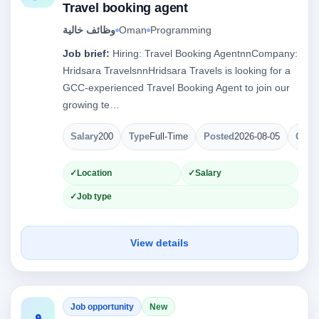
Travel booking agent
وظائف خالية
Oman
Programming
Job brief:
Hiring: Travel Booking AgentnnCompany:
Hridsara TravelsnnHridsara Travels is looking for a
GCC-experienced Travel Booking Agent to join our
growing te…
Salary
200
Type
Full-Time
Posted
2026-08-05
Open
Location
Salary
Job type
View details
Job opportunity
New
و