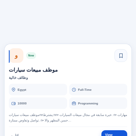
و
New
موظف مبيعات سيارات
وظائف خالية
Egypt
Full-Time
10000
Programming
موظف مبيعات سياراتnnيشترط:nn• خبرة سابقة في مجال مبيعات السيارات. n• مهارات
تواصل وتفاوض ممتازة. n• حسن المظهر والا…
View
1d