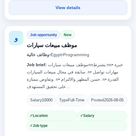
View details
Job opportunity
New
و
موظف مبيعات سيارات
وظائف خالية
Egypt
Programming
Job brief:
موظف مبيعات سياراتnnيشترط:nn• خبرة
سابقة في مجال مبيعات السيارات. n• مهارات تواصل
وتفاوض ممتازة. n• حسن المظهر والالتزام. n• القدرة
على تحقيق المستهدف…
Salary
10000
Type
Full-Time
Posted
2026-08-05
Op
Location
Salary
Job type