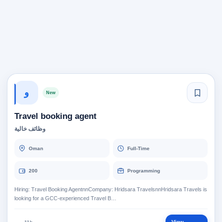
و
New
Travel booking agent
وظائف خالية
Oman
Full-Time
200
Programming
Hiring: Travel Booking AgentnnCompany: Hridsara TravelsnnHridsara Travels is
looking for a GCC-experienced Travel B…