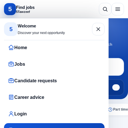
Find jobs
5
5Tawzeef
Search by specialty
Welcome
5
Programming jobs
Discover your next opportunity
Browse Programming jobs by active cities and roles to reach
Home
suitable opportunities faster.
Jobs
Job search
Programming
Candidate requests
Jobs
Candidate requests
220
0
Career advice
All
Today
Remote
No experience
Part time
Login
×
Programming
Clear all