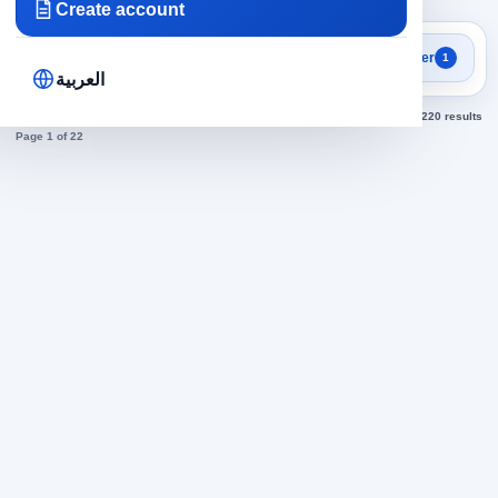
Create account
Focused search results
Filter
1
Programming jobs
العربية
Sorted by newest
220 results
Page 1 of 22