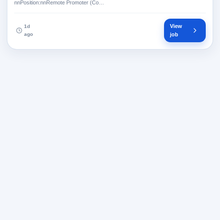
nnPosition:nnRemote Promoter (Co…
View
1d
ago
job