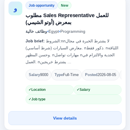
Job opportunity
New
و
مطلوب Sales Representative للعمل
بمعرض (أوتو الشيمي)
وظائف خالية
Egypt
Programming
Job brief:
الشروط:nnلا يشترط الخبرة في مجال
معارض السيارات (شرط أساسي). nذكور فقط. nاللباقة
وحسن المظهر. nمهارات تواصل nالجدية والالتزام في
العمل. nيشترط خريجين …
Salary
9000
Type
Full-Time
Posted
2026-08-05
Ope
Location
Salary
Job type
View details