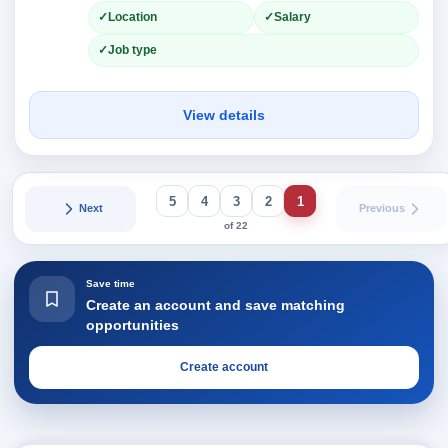
Location
Salary
Job type
View details
5
4
3
2
1
Next
Previous
of 22
Save time
Create an account and save matching
opportunities
Create account