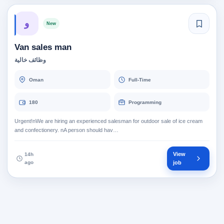
و
New
Van sales man
وظائف خالية
Oman
Full-Time
180
Programming
Urgent!nWe are hiring an experienced salesman for outdoor sale of ice cream
and confectionery. nA person should hav…
View
14h
ago
job