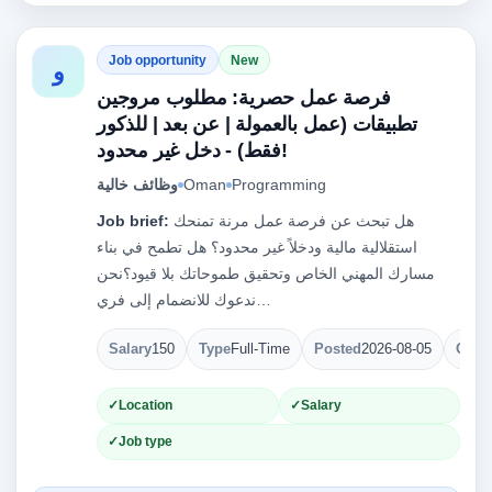
Job opportunity
New
و
فرصة عمل حصرية: مطلوب مروجين
تطبيقات (عمل بالعمولة | عن بعد | للذكور
فقط) - دخل غير محدود!
وظائف خالية
Oman
Programming
Job brief:
هل تبحث عن فرصة عمل مرنة تمنحك
استقلالية مالية ودخلاً غير محدود؟ هل تطمح في بناء
مسارك المهني الخاص وتحقيق طموحاتك بلا قيود؟نحن
ندعوك للانضمام إلى فري…
Salary
150
Type
Full-Time
Posted
2026-08-05
Open
Location
Salary
Job type