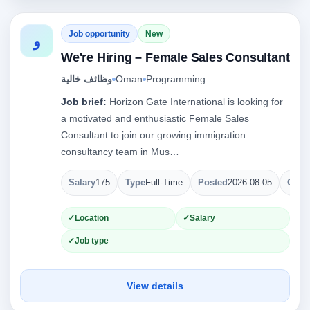
Job opportunity
New
و
We're Hiring – Female Sales Consultant
وظائف خالية
Oman
Programming
Job brief:
Horizon Gate International is looking for
a motivated and enthusiastic Female Sales
Consultant to join our growing immigration
consultancy team in Mus…
Salary
175
Type
Full-Time
Posted
2026-08-05
Open
Location
Salary
Job type
View details