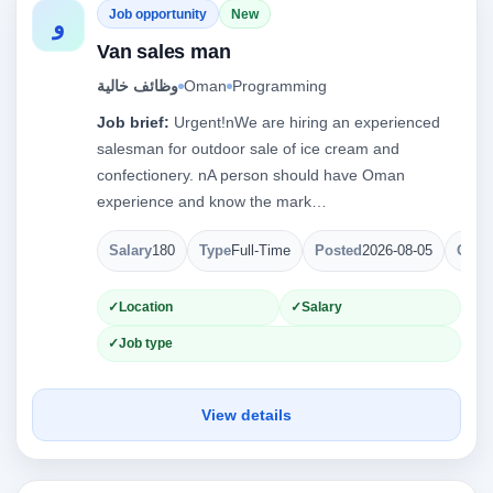
Job opportunity
New
و
Van sales man
وظائف خالية
Oman
Programming
Job brief:
Urgent!nWe are hiring an experienced
salesman for outdoor sale of ice cream and
confectionery. nA person should have Oman
experience and know the mark…
Salary
180
Type
Full-Time
Posted
2026-08-05
Open
Location
Salary
Job type
View details