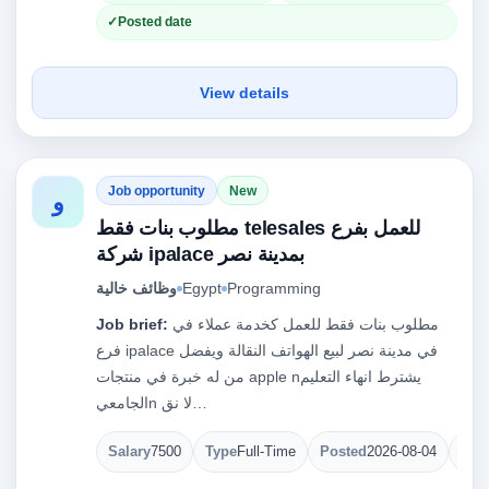
Posted date
View details
Job opportunity
New
و
مطلوب بنات فقط telesales للعمل بفرع
شركة ipalace بمدينة نصر
وظائف خالية
Egypt
Programming
Job brief:
مطلوب بنات فقط للعمل كخدمة عملاء في
فرع ipalace في مدينة نصر لبيع الهواتف النقالة ويفضل
من له خبرة في منتجات apple nيشترط انهاء التعليم
الجامعيn لا نق…
Salary
7500
Type
Full-Time
Posted
2026-08-04
Ope