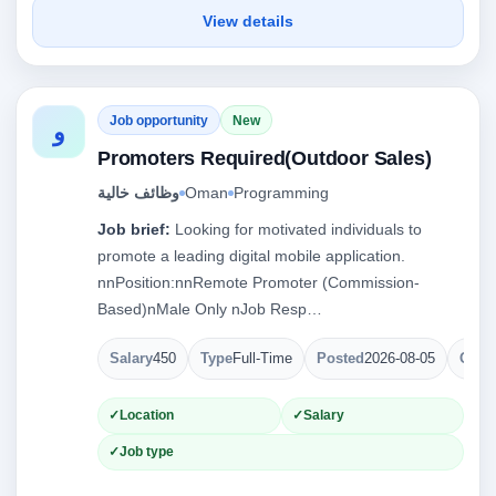
View details
Job opportunity
New
و
Promoters Required(Outdoor Sales)
وظائف خالية
Oman
Programming
Job brief:
Looking for motivated individuals to
promote a leading digital mobile application.
nnPosition:nnRemote Promoter (Commission-
Based)nMale Only nJob Resp…
Salary
450
Type
Full-Time
Posted
2026-08-05
Open
Location
Salary
Job type