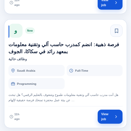
View
11h
ago
job
و
New
فرصة ذهبية: انضم كمدرب حاسب آلي وتقنية معلومات
بمعهد رائد في سكاكا، الجوف
وظائف خالية
Saudi Arabia
Full-Time
Programming
هل أنت مدرب حاسب آلي وتقنية معلومات طموح وشغوف بالتعليم الرقمي؟ هل تبحث
عن بيئة عمل محفزة تمنحك فرصة حقيقية لإلهام …
View
11h
ago
job