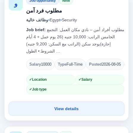
Job opportunity
New
و
مطلوب فرد آمن
Security
Egypt
وظائف خالية
مطلوب أفراد أمن – نادي مكان العمل: التجمع
Job brief:
الخامس الراتب: 10,000 جنيه (26 يوم عمل + 4 أيام
إجازة)يوجد سكن (الراتب مع السكن: 9,200 جنيه)
الشروط:• الطول …
Salary
10000
Type
Full-Time
Posted
2026-08-05
Op
Location
Salary
Job type
View details