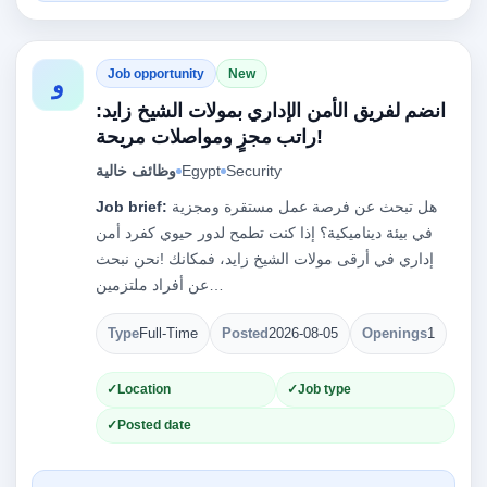
Job opportunity
New
و
انضم لفريق الأمن الإداري بمولات الشيخ زايد:
راتب مجزٍ ومواصلات مريحة!
Security
Egypt
وظائف خالية
هل تبحث عن فرصة عمل مستقرة ومجزية
Job brief:
في بيئة ديناميكية؟ إذا كنت تطمح لدور حيوي كفرد أمن
إداري في أرقى مولات الشيخ زايد، فمكانك !نحن نبحث
عن أفراد ملتزمين…
Type
Full-Time
Posted
2026-08-05
Openings
1
Location
Job type
Posted date