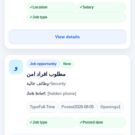
Location
Salary
Job type
View details
Job opportunity
New
و
مطلوب افراد امن
Security
وظائف خالية
Job brief:
[hidden phone]
Type
Full-Time
Posted
2026-08-05
Openings
1
Job type
Posted date