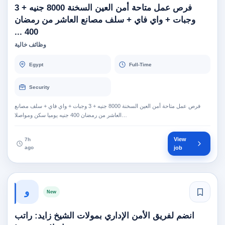
فرص عمل متاحة أمن العين السخنة 8000 جنيه + 3
وجبات + واي فاي + سلف مصانع العاشر من رمضان
400 ...
وظائف خالية
Egypt
Full-Time
Security
فرص عمل متاحة أمن العين السخنة 8000 جنيه + 3 وجبات + واي فاي + سلف مصانع
العاشر من رمضان 400 جنيه يوميا سكن ومواصلا…
View
7h
ago
job
و
New
انضم لفريق الأمن الإداري بمولات الشيخ زايد: راتب