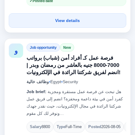
Posted date
View details
Job opportunity
New
و
فرصة عمل كـ أفراد أمن (شباب) برواتب
7000-8000 جنيه بالعاشر من رمضان وبدر |
انضم لفريق شركتنا الرائدة في الإلكترونيات!
Security
Egypt
وظائف خالية
هل تبحث عن فرصة عمل مستقرة ومجزية
Job brief:
كفرد أمن في بيئة داعمة ومحفزة؟ انضم إلى فريق عمل
شركتنا الرائدة في مجال الإلكترونيات، حيث نقدر جهدك
ونوفر لك كل مقوم…
Salary
8800
Type
Full-Time
Posted
2026-08-05
Ope