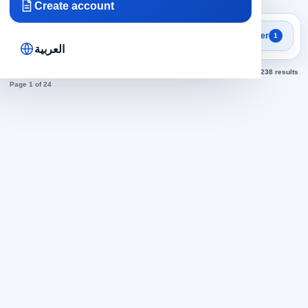
Create account
Focused search results
Filter
1
Security jobs
العربية
Sorted by newest
238 results
Page 1 of 24