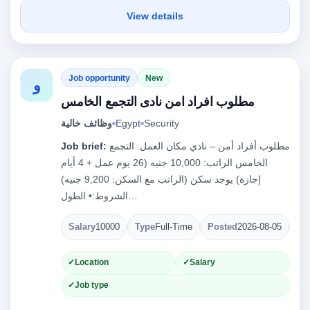
View details
Job opportunity
New
و
مطلوب افراد امن نادى التجمع الخامس
Security
Egypt
وظائف خالية
مطلوب أفراد أمن – نادي مكان العمل: التجمع
Job brief:
الخامس الراتب: 10,000 جنيه (26 يوم عمل + 4 أيام
إجازة) يوجد سكن (الراتب مع السكن: 9,200 جنيه)
الشروط:• الطول…
Salary
10000
Type
Full-Time
Posted
2026-08-05
Op
Location
Salary
Job type