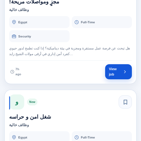
مجزٍ ومواصلات مريحة!
وظائف خالية
Egypt
Full-Time
Security
هل تبحث عن فرصة عمل مستقرة ومجزية في بيئة ديناميكية؟ إذا كنت تطمح لدور حيوي
كفرد أمن إداري في أرقى مولات الشيخ زايد…
View
7h
ago
job
و
New
شغل امن و حراسه
وظائف خالية
Egypt
Full-Time