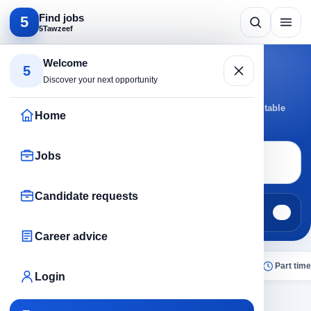
Find jobs
5
5Tawzeef
Search by specialty
Welcome
5
Security jobs
Discover your next opportunity
Browse Security jobs by active cities and roles to reach suitable
Home
opportunities faster.
Jobs
Job search
Security
Candidate requests
Jobs
Candidate requests
238
0
Career advice
All
Today
Remote
No experience
Part time
Login
×
Security
Clear all