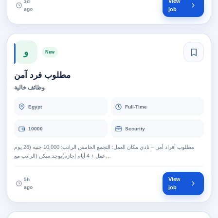
View
3d
ago
job
و
New
مطلوب فرد آمن
وظائف خالية
Egypt
Full-Time
10000
Security
مطلوب أفراد أمن – نادي مكان العمل: التجمع الخامس الراتب: 10,000 جنيه (26 يوم
عمل + 4 أيام إجازة)يوجد سكن (الراتب مع…
View
5h
ago
job