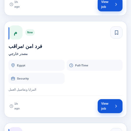
View
1h
ago
job
م
New
فرد امن /مراقب
مصدر خارجي
Egypt
Full-Time
Security
المزايا وتفاصيل العمل
View
1h
ago
job