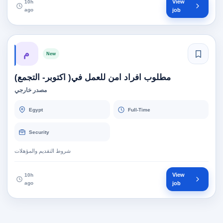
View
10h
ago
job
م
New
مطلوب افراد امن للعمل في( اكتوبر- التجمع)
مصدر خارجي
Egypt
Full-Time
Security
شروط التقديم والمؤهلات
View
10h
ago
job