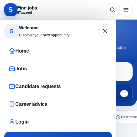
Find jobs
5
5Tawzeef
Search by specialty
Welcome
5
Security jobs
Discover your next opportunity
Browse Security jobs by active cities and roles to reach suitable
Home
opportunities faster.
Jobs
Job search
Security
Candidate requests
Jobs
Candidate requests
23
0
Career advice
All
Today
Remote
No experience
Part time
Login
×
Security
Clear all