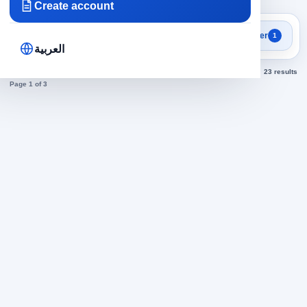
Create account
Focused search results
Filter
1
Security jobs
العربية
Sorted by newest
23 results
Page 1 of 3