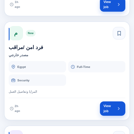
View
1h
ago
job
م
New
فرد امن /مراقب
مصدر خارجي
Egypt
Full-Time
Security
المزايا وتفاصيل العمل
View
2h
ago
job