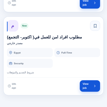
View
10h
ago
job
م
New
مطلوب افراد امن للعمل في( اكتوبر- التجمع)
مصدر خارجي
Egypt
Full-Time
Security
شروط التقديم والمؤهلات
View
10h
ago
job