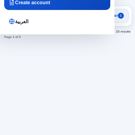
Create account
Focused search results
Filter
1
Security jobs
العربية
Sorted by newest
23 results
Page 1 of 3