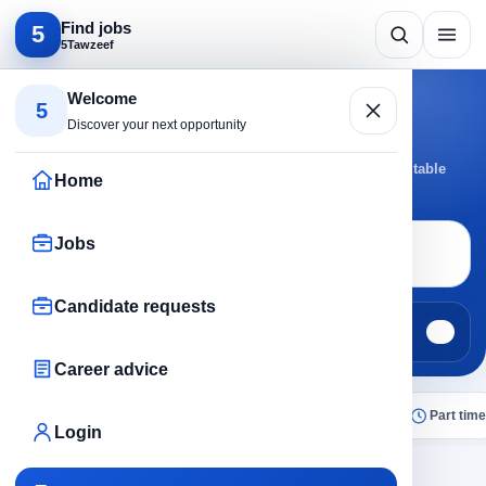
Find jobs
5
5Tawzeef
Search by specialty
Welcome
5
Security jobs
Discover your next opportunity
Browse Security jobs by active cities and roles to reach suitable
Home
opportunities faster.
Jobs
Job search
Security
Candidate requests
Jobs
Candidate requests
23
0
Career advice
All
Today
Remote
No experience
Part time
Login
×
Security
Clear all