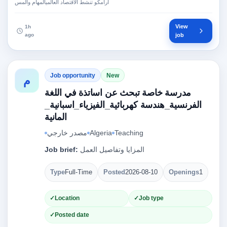
أرامكو تنشط الاقتصاد العالميالمهام والمس
View
1h
ago
job
Job opportunity
New
م
مدرسة خاصة تبحث عن اساتذة في اللغة
الفرنسية_هندسة كهربائية_الفيزياء_اسبانية_
المانية
مصدر خارجي
Algeria
Teaching
Job brief:
المزايا وتفاصيل العمل
Type
Full-Time
Posted
2026-08-10
Openings
1
Location
Job type
Posted date