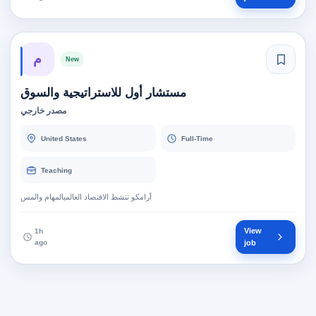
م
New
مستشار أول للاستراتيجية والسوق
مصدر خارجي
United States
Full-Time
Teaching
أرامكو تنشط الاقتصاد العالميالمهام والمس
View
1h
ago
job