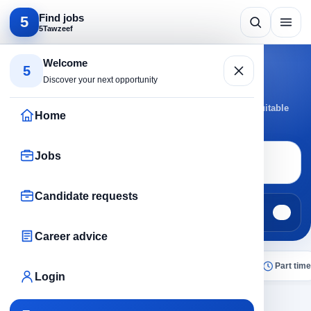
Find jobs
5
5Tawzeef
Search by specialty
Welcome
5
Teaching jobs
Discover your next opportunity
Browse Teaching jobs by active cities and roles to reach suitable
Home
opportunities faster.
Jobs
Job search
Teaching
Candidate requests
Jobs
Candidate requests
192
0
Career advice
All
Today
Remote
No experience
Part time
Login
×
Teaching
Clear all