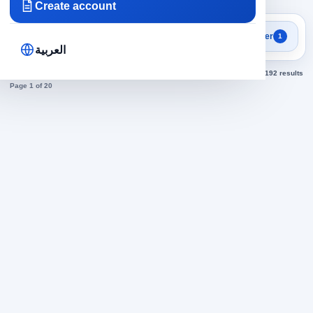
Create account
Focused search results
Filter
1
Teaching jobs
العربية
Sorted by newest
192 results
Page 1 of 20