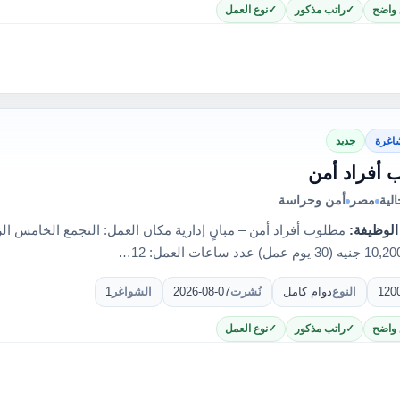
 واضح
راتب مذكور
نوع العمل
اغرة
جديد
 أفراد أمن
لية
مصر
أمن وحراسة
الوظيفة:
120
النوع
دوام كامل
نُشرت
2026-08-07
الشواغر
1
 واضح
راتب مذكور
نوع العمل