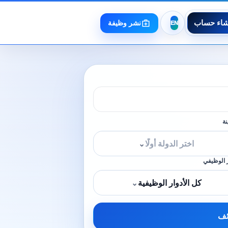
شاء حساب
نشر وظيفة
نة
اختر الدولة أولًا
⌄
 الوظيفي
كل الأدوار الوظيفية
⌄
ئف