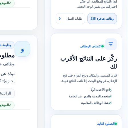
ابدأ بالنتائج المطابقة، ثم عدّل
الموقع
اختياراتك من نفس لوحة البحث.
0
235
وظائف شاغرة
طلبات العمل
وظيفة ش
اكتشاف الوظائف
و
مطلوب
ركّز على النتائج الأقرب
وظائف خا
لك
نبذة عن 
قارن المسمى والمكان ونوع الدوام قبل فتح
إجازة)• 10,200 جنيه (30 يوم عمل) عدد ساعات العمل: 12…
الإعلان، ثم وسّع البحث إذا كانت النتائج قليلة.
راجع الأحدث أولًا
الراتب
0
استخدم المدينة والدور عند الحاجة
احفظ الوظائف المناسبة
الموقع
الخطوة التالية