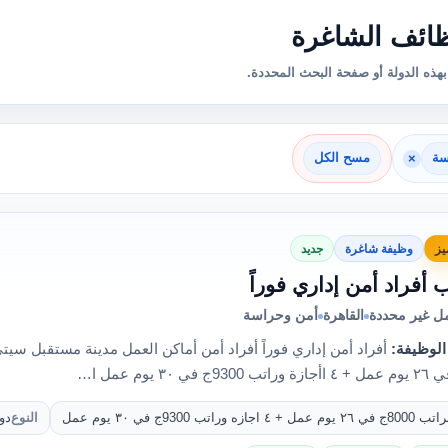
ائف الشاغرة
هذه الدولة أو صفحة البحث المحددة.
سة
×
مسح الكل
يز
وظيفة شاغرة
جديد
أفراد أمن إداري فوراً
مل غير محددة
القاهرة
أمن وحراسة
الوظيفة:
8000ج في ٢٦ يوم عمل + ٤ اجازه وراتب 9300ج في ٣٠ يوم عمل
النوع
دو