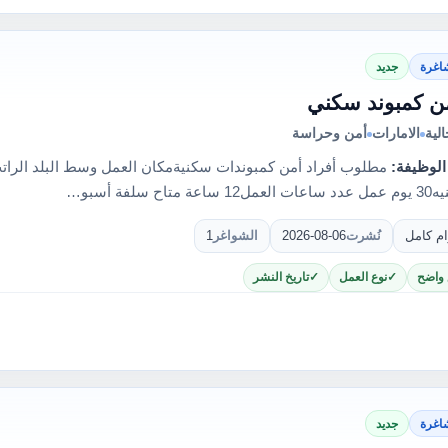
اغرة
جديد
ن كمبوند سكني
لية
الامارات
أمن وحراسة
الوظيفة:
ام كامل
نُشرت
2026-08-06
الشواغر
1
 واضح
نوع العمل
تاريخ النشر
اغرة
جديد