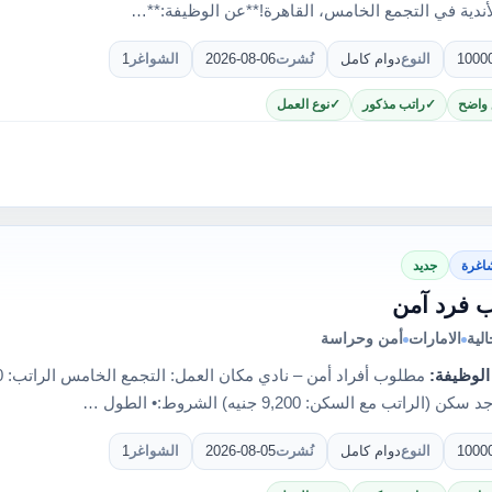
أندية في التجمع الخامس، القاهرة!**عن الوظيفة:**…
1000
النوع
دوام كامل
نُشرت
2026-08-06
الشواغر
1
 واضح
راتب مذكور
نوع العمل
اغرة
جديد
 فرد آمن
لية
الامارات
أمن وحراسة
الوظيفة:
 (الراتب مع السكن: 9,200 جنيه) الشروط:• الطول …
1000
النوع
دوام كامل
نُشرت
2026-08-05
الشواغر
1