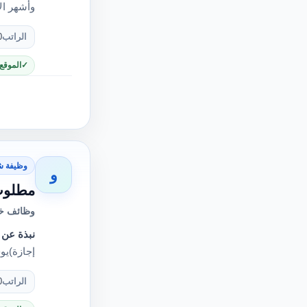
وأشهر ال
الراتب
0
الموقع
وظيفة ش
و
مطلوب
وظائف خا
نبذة عن 
إجازة)يوجد سكن
الراتب
0