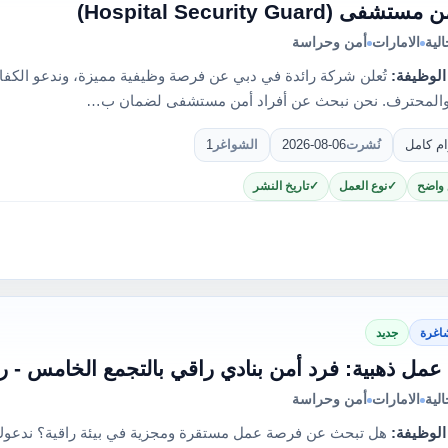
فى (Hospital Security Guard)
لية
الامارات
أمن وحراسة
الوظيفة:
تُعلن شركة رائدة في دبي عن فرصة وظيفية مميزة، وندعو الكفاءا
 والمحترف. نحن نبحث عن أفراد أمن مستشفى لضمان ب…
ام كامل
نُشرت
2026-08-06
الشواغر
1
 واضح
نوع العمل
تاريخ النشر
اغرة
جديد
مل ذهبية: فرد أمن بنادي راقي بالتجمع الخامس - ر
لية
الامارات
أمن وحراسة
الوظيفة:
هل تبحث عن فرصة عمل مستقرة ومجزية في بيئة راقية؟ ندعوك للا