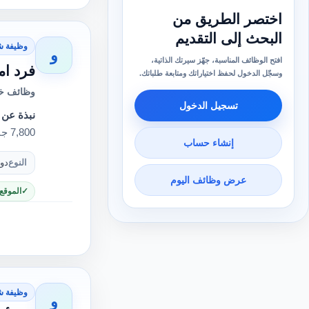
اختصر الطريق من
البحث إلى التقديم
وظيفة ش
و
افتح الوظائف المناسبة، جهّز سيرتك الذاتية،
فرد ام
وسجّل الدخول لحفظ اختياراتك ومتابعة طلباتك.
وظائف خا
تسجيل الدخول
نبذة عن 
7,800 جنيه30 يوم عمل عدد ساعات العمل12 ساعة متاح سلفة أسبو…
إنشاء حساب
النوع
دو
عرض وظائف اليوم
الموقع
وظيفة ش
و