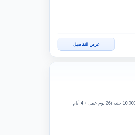
عرض التفاصيل
مطلوب أفراد أمن – نادي مكان العمل: التجمع الخامس الراتب: 10,000 جنيه (26 يوم عمل + 4 أيام