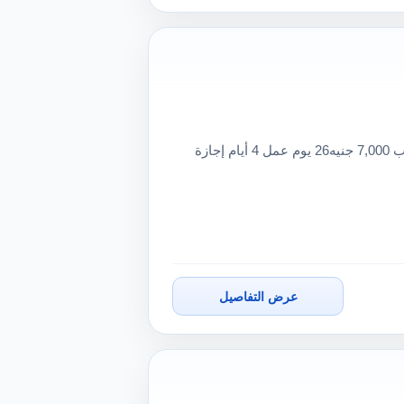
مطلوب أفراد أمن كمبوندات سكنيةمكان العمل وسط البلد الراتب 7,000 جنيه26 يوم عمل 4 أيام إجازة
عرض التفاصيل