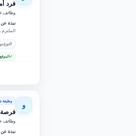
فرد أمن مستش
وظائف خا
نبذة عن 
الملتزم
النوع
دو
الموقع
وظيفة ش
و
فرصة ع
وظائف خا
نبذة عن 