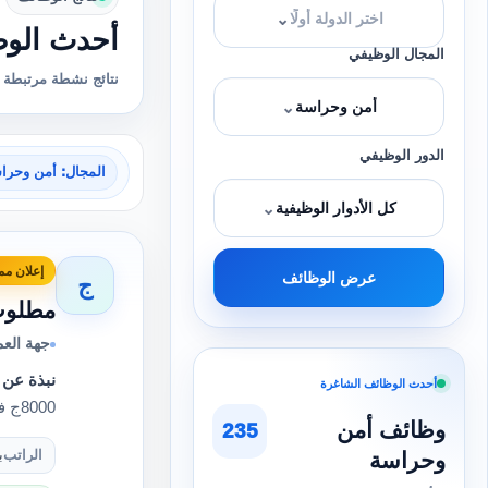
⌄
اختر الدولة أولًا
أحدث الوظ
المجال الوظيفي
نتائج نشطة مرتبطة ب
⌄
أمن وحراسة
الدور الوظيفي
المجال: أمن وحرا
⌄
كل الأدوار الوظيفية
إعلان مم
عرض الوظائف
ج
مطلوب 
جهة الع
نبذة عن 
أحدث الوظائف الشاغرة
8000ج في ٢٦ يوم عمل + ٤ اأجازة وراتب 9300ج في ٣٠ يوم عمل ا…
وظائف أمن
235
وحراسة
الراتب
براتب 