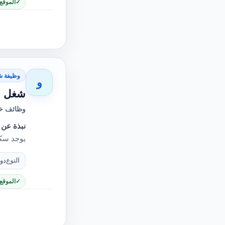
الموقع
وظيفة ش
و
شغل ا
وظائف خا
نبذة عن 
يوجد سكن (الراتب
النوع
دو
الموقع