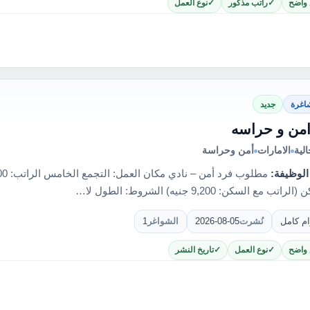
 واضح
راتب مذكور
نوع العمل
اغرة
جديد
من و حراسه
لية
الامارات
أمن وحراسة
الوظيفة:
 مع السكن: 9,200 جنيه) الشروط: الطول لا…
ام كامل
نُشرت
2026-08-05
الشواغر
1
 واضح
نوع العمل
تاريخ النشر