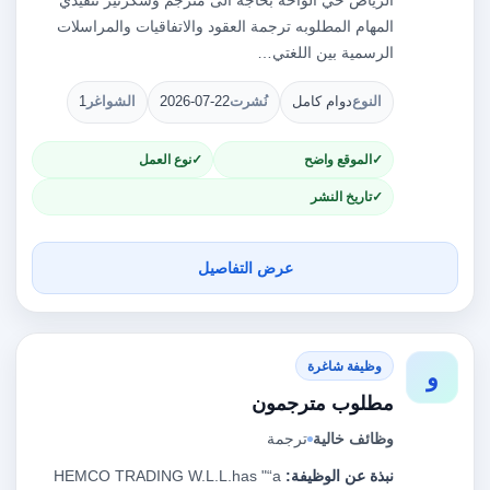
الرياض حي الواحة بحاجة الى مترجم وسكرتير تنفيذي
المهام المطلوبه ترجمة العقود والاتفاقيات والمراسلات
الرسمية بين اللغتي…
النوع
دوام كامل
نُشرت
2026-07-22
الشواغر
1
الموقع واضح
نوع العمل
تاريخ النشر
عرض التفاصيل
وظيفة شاغرة
و
مطلوب مترجمون
وظائف خالية
ترجمة
نبذة عن الوظيفة:
HEMCO TRADING W.L.L.has "“a