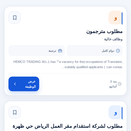
و
مطلوب مترجمون
وظائف خالية
دوام كامل
ترجمة
HEMCO TRADING W.L.L.has "“a vacancy for the|:occupationo of Translator,
suitably qualified-applicants | :can contac…
عرض
منذ 2
أسابيع
الوظيفة
و
مطلوب لشركة استقدام مقر العمل الرياض حي ظهرة