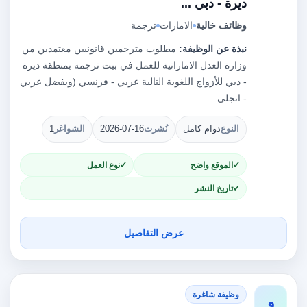
ديرة - دبي ...
وظائف خالية
الامارات
ترجمة
نبذة عن الوظيفة:
مطلوب مترجمين قانونيين معتمدين من
وزارة العدل الاماراتية للعمل في بيت ترجمة بمنطقة ديرة
- دبي للأزواج اللغوية التالية عربي - فرنسي (ويفضل عربي
- انجلي…
النوع
دوام كامل
نُشرت
2026-07-16
الشواغر
1
الموقع واضح
نوع العمل
تاريخ النشر
عرض التفاصيل
وظيفة شاغرة
و