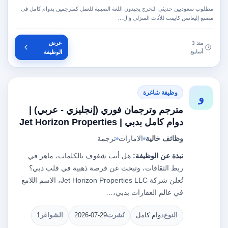
مطلوب سعوديين حديثي التخرج يجيدون اللغة الصينية للعمل كمترجمين بدوام كامل في
مصنع إليغانس كابينت للأثاث المنزلي وال…
عرض
منذ 3
أسابيع
الوظيفة
وظيفة شاغرة
و
مترجم وترجمان فوري (إنجليزي - عربي) |
دوام كامل بدبي | Jet Horizon Properties
وظائف خالية
الامارات
ترجمة
نبذة عن الوظيفة:
هل أنت شغوف بالكلمات، ماهر في
ربط الثقافات، وتبحث عن فرصة ذهبية في قلب دبي؟
تُعلن شركة Jet Horizon Properties LLC، الاسم اللامع
في عالم العقارات بدبي،…
النوع
دوام كامل
نُشرت
2026-07-29
الشواغر
1