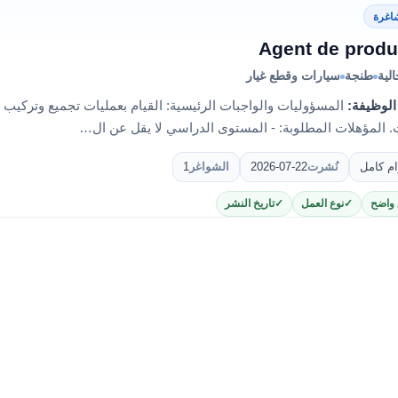
اغرة
Agent de produ
لية
طنجة
سيارات وقطع غيار
الوظيفة:
المسؤوليات والواجبات الرئيسية: القيام بعمليات تجميع وتركيب 
. المؤهلات المطلوبة: - المستوى الدراسي لا يقل عن ال…
ام كامل
نُشرت
2026-07-22
الشواغر
1
 واضح
نوع العمل
تاريخ النشر