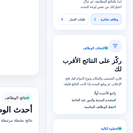
ابدأ بالنتائج المطابقة، ثم عدّل
اختياراتك من نفس لوحة البحث.
0
1
وظائف شاغرة
طلبات العمل
اكتشاف الوظائف
ركّز على النتائج الأقرب
لك
قارن المسمى والمكان ونوع الدوام قبل فتح
الإعلان، ثم وسّع البحث إذا كانت النتائج قليلة.
راجع الأحدث أولًا
نتائج الوظائف
استخدم المدينة والدور عند الحاجة
احفظ الوظائف المناسبة
أحدث الوظ
نتائج نشطة مرتبطة ب
الخطوة التالية