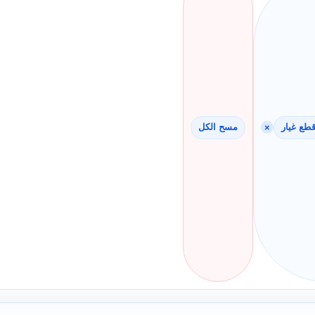
طع غيار
×
مسح الكل