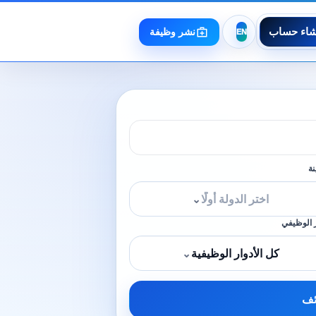
شاء حساب
نشر وظيفة
نة
اختر الدولة أولًا
⌄
 الوظيفي
كل الأدوار الوظيفية
⌄
ئف