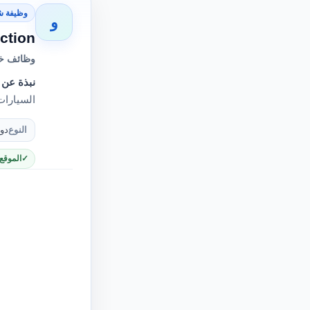
وظيفة ش
و
ction
وظائف خا
نبذة عن 
السيارات
النوع
دو
الموقع