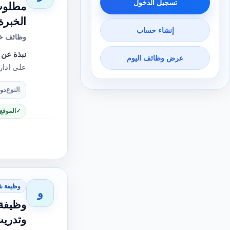
تسجيل الدخول
مطلوب
الخبرة 
إنشاء حساب
وظائف خا
نبذة عن 
عرض وظائف اليوم
على ادار
النوع
دو
الموقع
وظيفة ش
و
وظيفة
وتدري