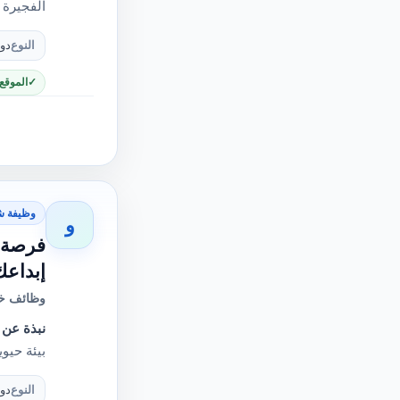
الفجيرة 
النوع
دو
الموقع
وظيفة ش
و
إبداعك
وظائف خا
نبذة عن 
بيئة حيو
النوع
دو