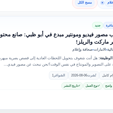
لام
×
مسح الكل
اغرة
جديد
مصور فيديو ومونتير مبدع في أبو ظبي: صانع محتوى
بر ماركت والريلز!
لية
الامارات
صحافة وإعلام
الوظيفة:
هل أنت شغوف بتحويل اللحظات العادية إلى قصص بصرية مبهرة؟
ة على التصوير والمونتاج في نفس الوقت؟نحن نبحث عن مصور فيدي…
ام كامل
نُشرت
2026-08-06
الشواغر
1
 واضح
نوع العمل
تاريخ النشر