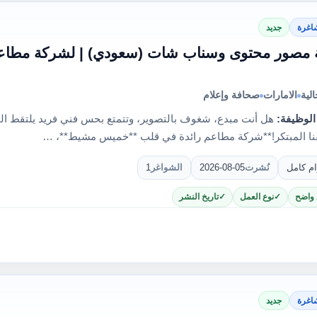
اغرة
جديد
 مصور محتوى وسناب شات (سعودي) | لشركة مطا
لية
الامارات
صحافة وإعلام
الوظيفة:
هل أنت مبدع، شغوف بالتصوير، وتتمتع بحس فني فريد يلتقط ا
نا المبتكر!**شركة مطاعم رائدة في قلب **خميس مشيط**، …
ام كامل
نُشرت
2026-08-05
الشواغر
1
 واضح
نوع العمل
تاريخ النشر
اغرة
جديد