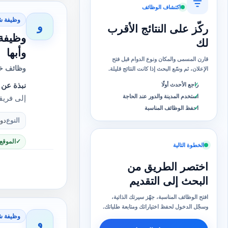
اكتشاف الوظائف
وظيفة ش
و
ركّز على النتائج الأقرب
وظيفة
لك
وأبها
قارن المسمى والمكان ونوع الدوام قبل فتح
وظائف خا
الإعلان، ثم وسّع البحث إذا كانت النتائج قليلة.
راجع الأحدث أولًا
نبذة عن 
استخدم المدينة والدور عند الحاجة
إلى فريق
احفظ الوظائف المناسبة
النوع
دو
الموقع
الخطوة التالية
اختصر الطريق من
البحث إلى التقديم
افتح الوظائف المناسبة، جهّز سيرتك الذاتية،
وسجّل الدخول لحفظ اختياراتك ومتابعة طلباتك.
وظيفة ش
و