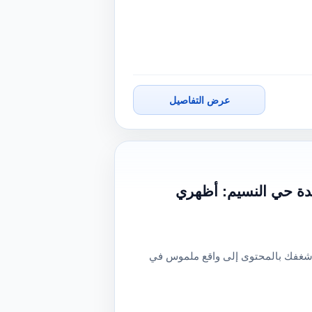
عرض التفاصيل
طعم راقٍ بجدة حي النسيم: أظهري
ل شغفك بالمحتوى إلى واقع ملموس في