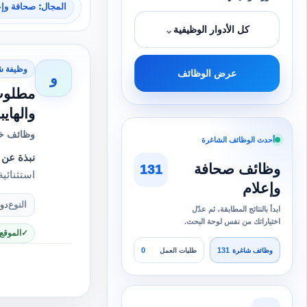
المجال: صحافة وإع
⌄
كل الأدوار الوظيفية
وظيفة ش
عرض الوظائف
و
مطلوب 
والهاي
وظائف خا
أحدث الوظائف الشاغرة
نبذة عن 
وظائف صحافة
131
استثنائي
وإعلام
النوع
دو
ابدأ بالنتائج المطابقة، ثم عدّل
اختياراتك من نفس لوحة البحث.
الموقع
0
131
وظائف شاغرة
طلبات العمل