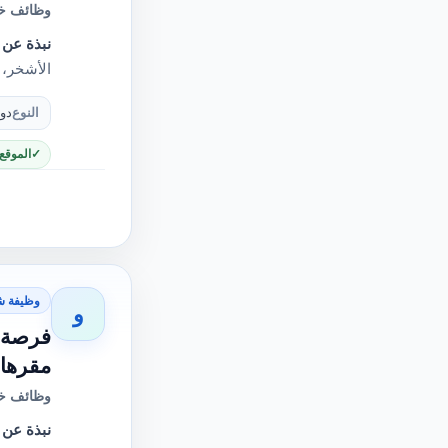
وظائف خا
نبذة عن 
الأشخر،
النوع
دو
الموقع
وظيفة ش
و
فرصة و
مقرها إ
وظائف خا
نبذة عن 