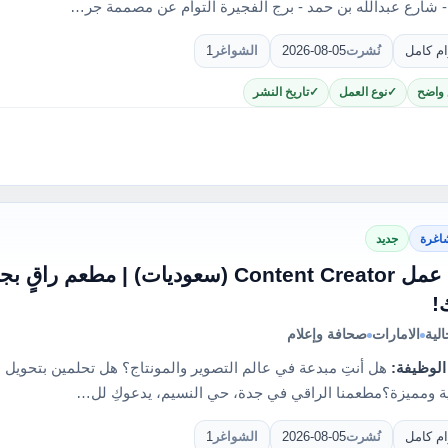
- شارع عبدالله بن حمد - برج الفجيرة التوأم عن مصممة جر…
ام كامل
نُشرت
2026-08-05
الشواغر
1
 واضح
نوع العمل
تاريخ النشر
اغرة
جديد
فرصة عمل Content Creator (سعوديات) | م
!
لية
الامارات
صحافة وإعلام
الوظيفة:
هل أنتِ مبدعة في عالم التصوير والمونتاج؟ هل تحلمين بتحوي
ية ومميزة؟مطعمنا الراقي في جدة، حي النسيم، يدعوكِ لل…
ام كامل
نُشرت
2026-08-05
الشواغر
1