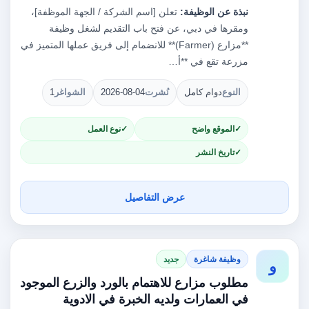
نبذة عن الوظيفة:
تعلن [اسم الشركة / الجهة الموظفة]،
ومقرها في دبي، عن فتح باب التقديم لشغل وظيفة
**مزارع (Farmer)** للانضمام إلى فريق عملها المتميز في
مزرعة تقع في **أ…
النوع
دوام كامل
نُشرت
2026-08-04
الشواغر
1
الموقع واضح
نوع العمل
تاريخ النشر
عرض التفاصيل
وظيفة شاغرة
جديد
و
مطلوب مزارع للاهتمام بالورد والزرع الموجود
في العمارات ولديه الخبرة في الادوية