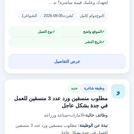
لجهدك وعلمك قيمة مباشرة؟ ند…
النوع
دوام كامل
نُشرت
2026-08-05
الشواغر
1
الموقع واضح
نوع العمل
تاريخ النشر
عرض التفاصيل
وظيفة شاغرة
جديد
و
مطلوب منسقين ورد عدد 3 منسقين للعمل
في جدة بشكل عاجل
وظائف خالية
الامارات
صناعة وزراعة
نبذة عن الوظيفة:
مطلوب منسقين ورد عدد 3 منسقين
للعمل في جدة بشكل عاجل