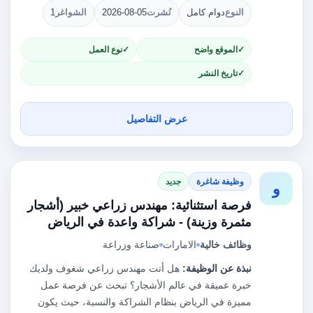
النوع
دوام كامل
نُشرت
2026-08-05
الشواغر
1
الموقع واضح
نوع العمل
تاريخ النشر
عرض التفاصيل
وظيفة شاغرة
جديد
و
فرصة استثنائية: مهندس زراعي خبير (أشجار
مثمرة وزينة) - شراكة واعدة في الرياض
وظائف خالية
الامارات
صناعة وزراعة
نبذة عن الوظيفة:
هل أنت مهندس زراعي شغوف ولديك
خبرة عميقة في عالم الأشجار؟ تبحث عن فرصة عمل
مميزة في الرياض بنظام الشراكة والنسبة، حيث يكون