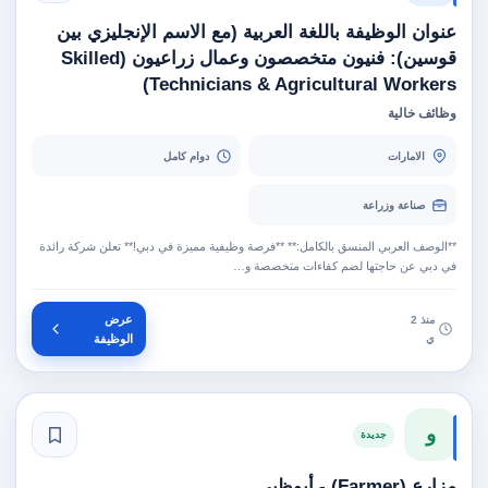
عنوان الوظيفة باللغة العربية (مع الاسم الإنجليزي بين
قوسين): فنيون متخصصون وعمال زراعيون (Skilled
Technicians & Agricultural Workers)
وظائف خالية
الامارات
دوام كامل
صناعة وزراعة
**الوصف العربي المنسق بالكامل:** **فرصة وظيفية مميزة في دبي!** تعلن شركة رائدة
في دبي عن حاجتها لضم كفاءات متخصصة و…
عرض
منذ 2
ي
الوظيفة
و
جديدة
مزارع (Farmer) - أبوظبي