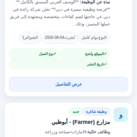
نبذة عن الوظيفة:
**الوصف العربي المنسق بالكامل:**
**فرصة وظيفية مميزة في دبي!** تعلن شركة رائدة في
دبي عن حاجتها لضم كفاءات متخصصة ومجتهدة إلى فريق
عملها المتميز، وذلك…
النوع
دوام كامل
نُشرت
2026-08-04
الشواغر
1
الموقع واضح
نوع العمل
تاريخ النشر
عرض التفاصيل
وظيفة شاغرة
جديد
و
مزارع (Farmer) - أبوظبي
وظائف خالية
الامارات
صناعة وزراعة