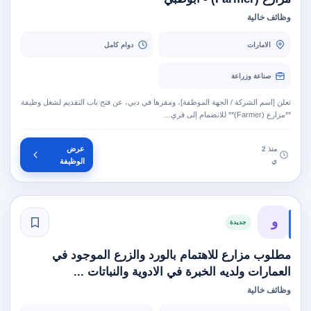
وظائف خالية
الامارات
دوام كامل
صناعة وزراعة
تعلن [اسم الشركة / الجهة الموظفة]، ومقرها في دبي، عن فتح باب التقديم لشغل وظيفة
**مزارع (Farmer)** للانضمام إلى فري…
عرض
منذ 2
ي
الوظيفة
و
جديدة
مطلوب مزارع للاهتمام بالورد والزرع الموجود في
العمارات ولديه الخبرة في الادوية والنباتات ...
وظائف خالية