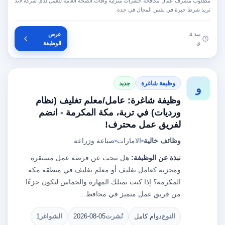
مطلوب مشرف عمال مكافحة حشرات منزلية وأفات الصحة العامة للعمل لدى شركة لاند
تريد شرط خبرة في نفس المجال في جدة
عرض
منذ 4
ي
الوظيفة
وظيفة شاغرة
جديد
و
وظيفة شاغرة: عامل/معلم تغليف (نظام
ورديات) في تربة، مكة المكرمة - انضم
لفريق عمل محترف!
وظائف خالية
الامارات
صناعة وزراعة
نبذة عن الوظيفة:
هل تبحث عن فرصة عمل مستقرة
ومجزية كعامل تغليف أو معلم تغليف في منطقة مكة
المكرمة؟ إذا كنت تمتلك المهارة والحماس لتكون جزءًا
من فريق عمل متميز في محافظ…
النوع
دوام كامل
نُشرت
2026-08-05
الشواغر
1