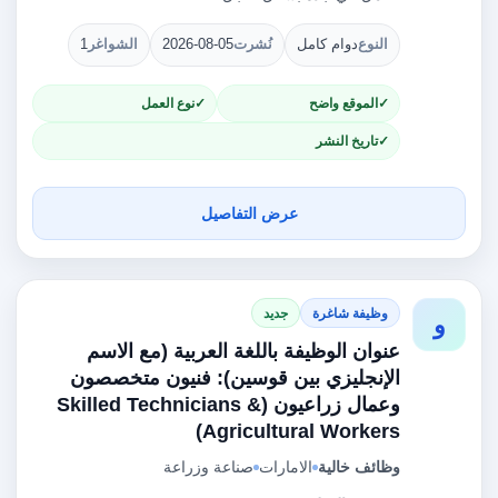
النوع
دوام كامل
نُشرت
2026-08-05
الشواغر
1
الموقع واضح
نوع العمل
تاريخ النشر
عرض التفاصيل
وظيفة شاغرة
جديد
و
عنوان الوظيفة باللغة العربية (مع الاسم
الإنجليزي بين قوسين): فنيون متخصصون
وعمال زراعيون (Skilled Technicians &
Agricultural Workers)
وظائف خالية
الامارات
صناعة وزراعة