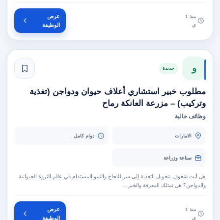
عرض
منذ 1
ي
الوظيفة
و
جديدة
مطلوب خبير استشاري أعلاف حيوان ودواجن (تغذية
وتركيب) – مزرعة العانكة رماح
وظائف خالية
الامارات
دوام كامل
صناعة وزراعة
هل أنت شغوف بتحويل التغذية إلى سر للنجاح والنمو المستدام في عالم الثروة الحيوانية
والدواجن؟ هل تمتلك المعرفة والخبر…
عرض
منذ 1
ي
الوظيفة