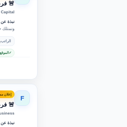
🚨 فرص
Capital
نبذة عن 
وتمتلك خ
الراتب
ي
الموقع
إعلان مم
F
🚨 فرص
usiness
نبذة عن 