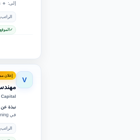
إلى: 🔹 Testing & Commissioning Team Leader 🔹 Senior Tes…
الراتب
ي
الموقع
إعلان مم
V
مهندس
Capital
نبذة عن 
في Testing & Commissioning لمحطات ومحولات الجهد العالي؟ هذ…
الراتب
ي