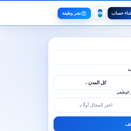
شاء حساب
نشر وظيفة
نة
كل المدن
⌄
 الوظيفي
اختر المجال أولًا
⌄
ئف