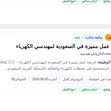
 واضح
راتب مذكور
نوع العمل
يز
وظيفة شاغرة
جديد
مل مميزة في السعودية لمهندسي الكهرباء
Forb
الرياض
هندسة
الوظيفة:
المتخصصة في محطات الكهرباء والطاقة بالمملكة العربية السعودي…
حدد في المقابله
النوع
دوام كامل
نُشرت
2026-08-05
الشواغر
60
 واضح
راتب مذكور
نوع العمل