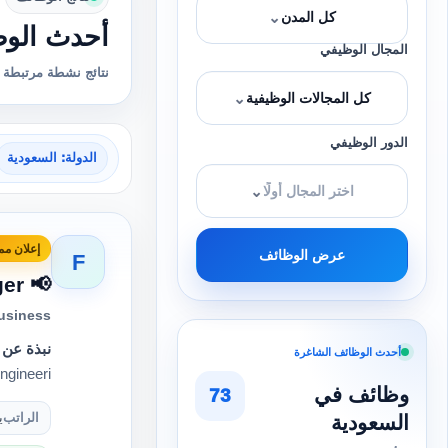
⌄
كل المدن
أحدث الوظ
المجال الوظيفي
نتائج نشطة مرتبطة ب
⌄
كل المجالات الوظيفية
الدور الوظيفي
الدولة: السعودية
⌄
اختر المجال أولًا
إعلان مم
عرض الوظائف
F
📢 We Are Hiring | Technical Manager
usiness
نبذة عن 
أحدث الوظائف الشاغرة
gineeri…
وظائف في
73
السعودية
الراتب
ي