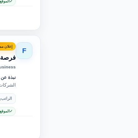
الموقع
إعلان مم
F
فرصة ع
usiness
نبذة عن 
الشركات 
الراتب
ي
الموقع