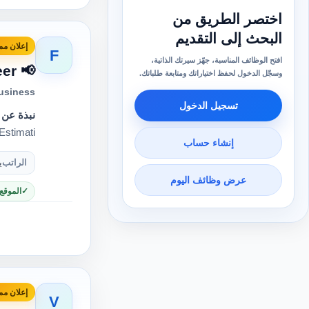
اختصر الطريق من
البحث إلى التقديم
إعلان مم
F
افتح الوظائف المناسبة، جهّز سيرتك الذاتية،
📢 We Are Hiring | Estimation Manager & Estimator Engineer
وسجّل الدخول لحفظ اختياراتك ومتابعة طلباتك.
usiness
تسجيل الدخول
نبذة عن 
timati…
إنشاء حساب
الراتب
ي
عرض وظائف اليوم
الموقع
إعلان مم
V