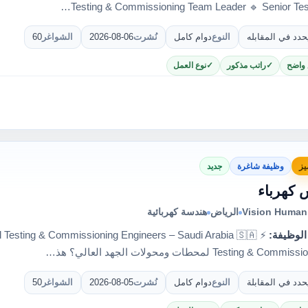
حدد في المقابله
النوع
دوام كامل
نُشرت
2026-08-06
الشواغر
60
 واضح
راتب مذكور
نوع العمل
يز
وظيفة شاغرة
جديد
 كهرباء
Vision Human 
الرياض
هندسة كهربائية
الوظيفة:
حدد في المقابلة
النوع
دوام كامل
نُشرت
2026-08-05
الشواغر
50