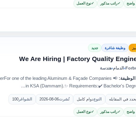
 واضح
راتب مذكور
نوع العمل
يز
وظيفة شاغرة
جديد
Forb
الدمام
هندسة
الوظيفة:
gineerFor one of the leading Aluminum & Façade Companies
in KSA (Dammam).✨ Requirements:✔️ Bachelor's Degre
حدد في المقابله
النوع
دوام كامل
نُشرت
2026-08-06
الشواغر
100
 واضح
راتب مذكور
نوع العمل