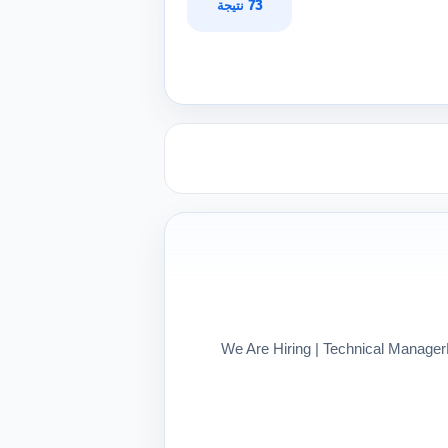
73 نتيجة
📢 We Are Hiring | Technical Mana