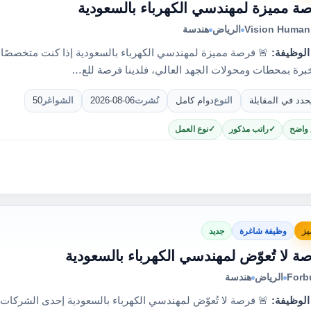
ة مميزة لمهندسي الكهرباء بالسعودية
Vision Human 
الرياض
هندسة
الوظيفة:
برة بمحطات ومحولات الجهد العالي، فلدينا فرصة للع…
حدد في المقابلة
النوع
دوام كامل
نُشرت
2026-08-06
الشواغر
50
 واضح
راتب مذكور
نوع العمل
يز
وظيفة شاغرة
جديد
ة لا تُعوّض لمهندسي الكهرباء بالسعودية
Forb
الرياض
هندسة
الوظيفة:
🚨 فرصة لا تُعوّض لمهندسي الكهرباء بالسعودية إحدى الشركات 