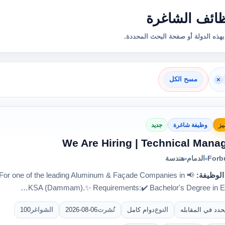
ائف الشاغرة
هذه الدولة أو صفحة البحث المحددة.
×
مسح الكل
يز
وظيفة شاغرة
جديد
Forb
الدمام
هندسة
الوظيفة:
gerFor one of the leading Aluminum & Façade Companies in
KSA (Dammam).✨ Requirements:✔️ Bachelor's Degree in En
حدد في المقابله
النوع
دوام كامل
نُشرت
2026-08-06
الشواغر
100