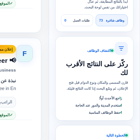
ابدأ بالنتائج المطابقة، ثم عدّل
الموقع
اختياراتك من نفس لوحة البحث.
0
73
وظائف شاغرة
طلبات العمل
إعلان مم
اكتشاف الوظائف
F
📢 We Are Hiring | Factory Quality Engineer
ركّز على النتائج الأقرب
usiness
لك
نبذة عن 
قارن المسمى والمكان ونوع الدوام قبل فتح
e in En…
الإعلان، ثم وسّع البحث إذا كانت النتائج قليلة.
راجع الأحدث أولًا
الراتب
ي
استخدم المدينة والدور عند الحاجة
احفظ الوظائف المناسبة
الموقع
الخطوة التالية