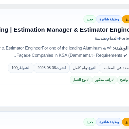
يز
وظيفة شاغرة
جديد
Forb
الدمام
هندسة
الوظيفة:
er & Estimator EngineerFor one of the leading Aluminum &
Façade Companies in KSA (Dammam).✨ Requirements:✔️ Es
حدد في المقابله
النوع
دوام كامل
نُشرت
2026-08-06
الشواغر
100
 واضح
راتب مذكور
نوع العمل
يز
وظيفة شاغرة
جديد