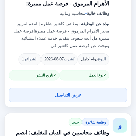
الأهرام المرموق - فرصة عمل مميزة!
وظائف خالية
محاسبة ومالية
نبذة عن الوظيفة:
وظائف كاشير شاغرة | انضم لفريق
مخبز الأهرام المرموق - فرصة عمل مميزة!فرصة عمل
مميزة!هل أنت شغوف بتقديم خدمة عملاء استثنائية
وتبحث عن فرصة عمل كاشير في…
النوع
دوام كامل
نُشرت
2026-08-07
الشواغر
1
نوع العمل
تاريخ النشر
عرض التفاصيل
وظيفة شاغرة
جديد
و
وظائف محاسبين في الديان للتغليف: انضم