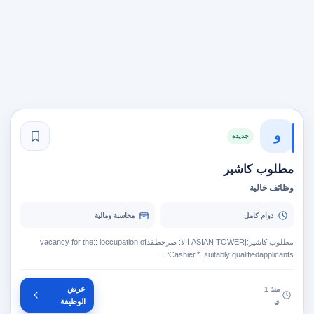
و
جديدة
مطلوب كاشير
وظائف خالية
دوام كامل
محاسبة ومالية
مطلوب كاشير:|ASIAN TOWER ‏االا‎: ‏صرحطقذ‎ vacancy for the:: loccupation of
Cashier,* |suitably qualifiedapplicants‘…
عرض
منذ 1
ي
الوظيفة