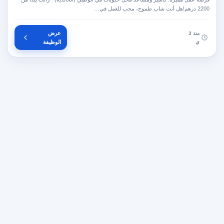
2200 درهم!هل أنت شاب طموح، محب للعمل في…
عرض
منذ 3
ي
الوظيفة