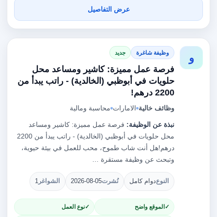
عرض التفاصيل
وظيفة شاغرة
جديد
و
فرصة عمل مميزة: كاشير ومساعد محل
حلويات في أبوظبي (الخالدية) - راتب يبدأ من
2200 درهم!
وظائف خالية
الامارات
محاسبة ومالية
نبذة عن الوظيفة:
فرصة عمل مميزة: كاشير ومساعد
محل حلويات في أبوظبي (الخالدية) - راتب يبدأ من 2200
درهم!هل أنت شاب طموح، محب للعمل في بيئة حيوية،
وتبحث عن وظيفة مستقرة …
النوع
دوام كامل
نُشرت
2026-08-05
الشواغر
1
الموقع واضح
نوع العمل