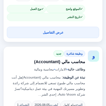
الموقع واضح
نوع العمل
تاريخ النشر
عرض التفاصيل
وظيفة شاغرة
جديد
و
محاسب مالي (Accountant)
وظائف خالية
الامارات
محاسبة ومالية
نبذة عن الوظيفة:
محاسب مالي (Accountant)هل أنت
محاسب مالي طموح تسعى للانضمام إلى شركة رائدة
وتطوير مسيرتك المهنية في بيئة عمل ديناميكية؟تسرّ
شركة Auto Vroom، إحدى الشر…
النوع
دوام كامل
نُشرت
2026-08-05
الشواغر
1