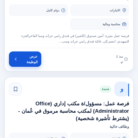
الامارات
دوام كامل
محاسبة ومالية
فرصة عمل مثيرة: أمين صندوق (كاشير) في فندق رامي جراند وسبا الفاخرالجزء
التمهيدي: انضم إلى عائلة فندق رامي جراند وسب…
عرض
منذ 2
ي
الوظيفة
و
جديدة
فرصة عمل: مسؤول/ة مكتب إداري (Office
Administrator) لمكتب محاسبة مرموق في عُمان -
(يشترط تأشيرة شخصية)
وظائف خالية