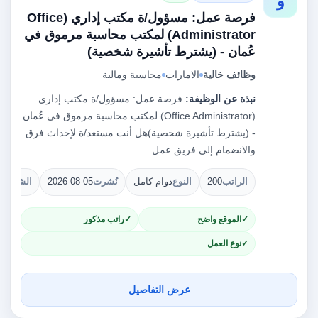
و
فرصة عمل: مسؤول/ة مكتب إداري (Office
Administrator) لمكتب محاسبة مرموق في
عُمان - (يشترط تأشيرة شخصية)
وظائف خالية
الامارات
محاسبة ومالية
نبذة عن الوظيفة:
فرصة عمل: مسؤول/ة مكتب إداري
(Office Administrator) لمكتب محاسبة مرموق في عُمان
- (يشترط تأشيرة شخصية)هل أنت مستعد/ة لإحداث فرق
والانضمام إلى فريق عمل…
الراتب
200
النوع
دوام كامل
نُشرت
2026-08-05
الشواغر
الموقع واضح
راتب مذكور
نوع العمل
عرض التفاصيل