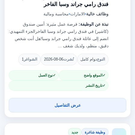
فندق رامي جراند وسبا الفاخر
وظائف خالية
الامارات
محاسبة ومالية
نبذة عن الوظيفة:
فرصة عمل مثيرة: أمين صندوق
(كاشير) في فندق رامي جراند وسبا الفاخرالجزء التمهيدي:
انضم إلى عائلة فندق رامي جراند وسبا!هل أنت شخص
دقيق، منظم، ولديك شغف …
النوع
دوام كامل
نُشرت
2026-08-06
الشواغر
1
الموقع واضح
نوع العمل
تاريخ النشر
عرض التفاصيل
وظيفة شاغرة
جديد