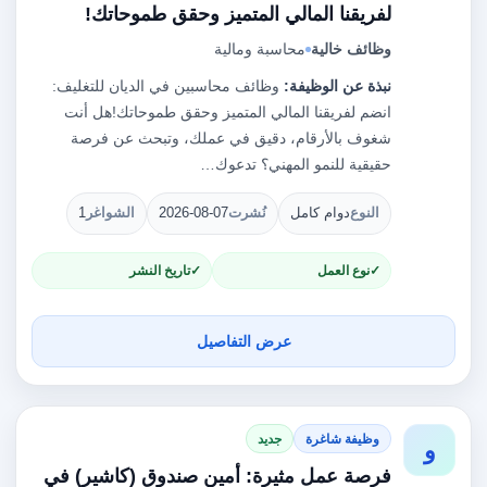
لفريقنا المالي المتميز وحقق طموحاتك!
وظائف خالية
محاسبة ومالية
نبذة عن الوظيفة:
وظائف محاسبين في الديان للتغليف:
انضم لفريقنا المالي المتميز وحقق طموحاتك!هل أنت
شغوف بالأرقام، دقيق في عملك، وتبحث عن فرصة
حقيقية للنمو المهني؟ تدعوك…
النوع
دوام كامل
نُشرت
2026-08-07
الشواغر
1
نوع العمل
تاريخ النشر
عرض التفاصيل
وظيفة شاغرة
جديد
و
فرصة عمل مثيرة: أمين صندوق (كاشير) في