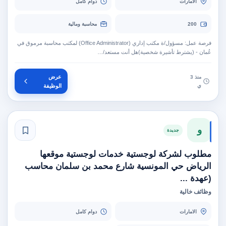
الامارات
دوام كامل
200
محاسبة ومالية
فرصة عمل: مسؤول/ة مكتب إداري (Office Administrator) لمكتب محاسبة مرموق في
عُمان - (يشترط تأشيرة شخصية)هل أنت مستعد/…
عرض
منذ 3
ي
الوظيفة
و
جديدة
مطلوب لشركة لوجستية خدمات لوجستية موقعها
الرياض حي المونسية شارع محمد بن سلمان محاسب
(عهدة ...
وظائف خالية
الامارات
دوام كامل