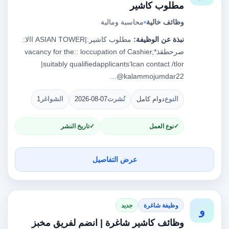
مطلوب كاشير
وظائف خالية
محاسبة ومالية
نبذة عن الوظيفة:
مطلوب كاشير:|ASIAN TOWER ‏االا‎:
‏صرحطقذ‎ vacancy for the:: loccupation of Cashier,*
|suitably qualifiedapplicants‘lcan contact /tlor
kalammojumdar22@…
النوع
دوام كامل
نُشرت
2026-08-07
الشواغر
1
نوع العمل
تاريخ النشر
عرض التفاصيل
وظيفة شاغرة
جديد
و
وظائف كاشير شاغرة | انضم لفريق مخبز