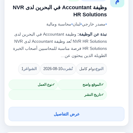
م
وظيفة Accountant في البحرين لدى NVR
HR Solutions
مصدر خارجي
لبنان
محاسبة ومالية
نبذة عن الوظيفة:
وظيفة Accountant في البحرين لدى
NVR HR Solutions تُعد وظيفة Accountant لدى NVR
HR Solutions فرصة مناسبة للمحاسبين أصحاب الخبرة
الطويلة الذين يبحثون عن…
النوع
دوام كامل
نُشرت
2026-08-10
الشواغر
1
الموقع واضح
نوع العمل
تاريخ النشر
عرض التفاصيل