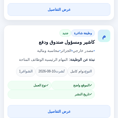
عرض التفاصيل
وظيفة شاغرة
جديد
م
كاشير ومسؤول صندوق ودفع
مصدر خارجي
الجزائر
محاسبة ومالية
نبذة عن الوظيفة:
المهام الرئيسية:الوظائف المتاحة
النوع
دوام كامل
نُشرت
2026-08-10
الشواغر
1
الموقع واضح
نوع العمل
تاريخ النشر
عرض التفاصيل