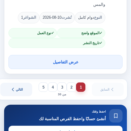
والمس
النوع
دوام كامل
نُشرت
2026-08-10
الشواغر
1
الموقع واضح
نوع العمل
تاريخ النشر
عرض التفاصيل
5
4
3
2
1
السابق
التالي
من 30
احفظ وقتك
أنشئ حسابًا واحفظ الفرص المناسبة لك