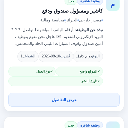
وظيفة شاغرة
جديد
م
كاشير ومسؤول صندوق ودفع
مصدر خارجي
الجزائر
محاسبة ومالية
نبذة عن الوظيفة:
أرقام الهاتف المباشرة للتواصل: ? ? ?
البريد الإلكتروني للتقديم: ✉️ عاجل نحن نقوم بتوظيف
أمين صندوق وقوف السيارات الليلي الجاد والمتحمس.
النوع
دوام كامل
نُشرت
2026-08-10
الشواغر
1
الموقع واضح
نوع العمل
تاريخ النشر
عرض التفاصيل
وظيفة شاغرة
جديد