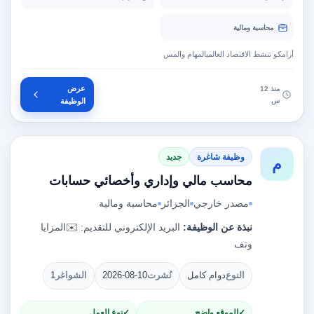
محاسبة ومالية
أرامكو تنشط الاقتصاد العالميالمهام والمس
عرض
منذ 12
س
الوظيفة
وظيفة شاغرة
جديد
م
محاسب مالي وإداري وأخصائي حسابات
مصدر خارجي
الجزائر
محاسبة ومالية
نبذة عن الوظيفة:
البريد الإلكتروني للتقديم: ✉️المزايا
وتف
النوع
دوام كامل
نُشرت
2026-08-10
الشواغر
1
الموقع واضح
نوع العمل