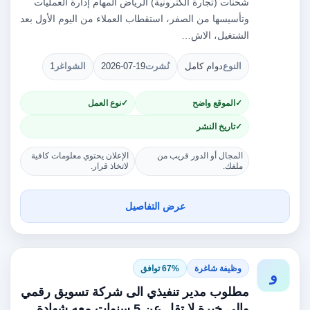
شحنات (تجارة الكترونية) الرياض المهام إدارة العمليات
وتأسيسها من الصفر، استقطاب العملاء من اليوم الأول بعد
الشتغيل، الاش…
النوع
دوام كامل
نُشرت
2026-07-19
الشواغر
1
الموقع واضح
نوع العمل
تاريخ النشر
المجال أو الدور قريب من
الإعلان يحتوي معلومات كافية
ملفك.
لاتخاذ قرار.
عرض التفاصيل
وظيفة شاغرة
67% توافق
و
مطلوب مدير تنفيذي الى شركة تسويق رقمي
والى خبرة لا تقل عن 5 سنوات معه شهادة