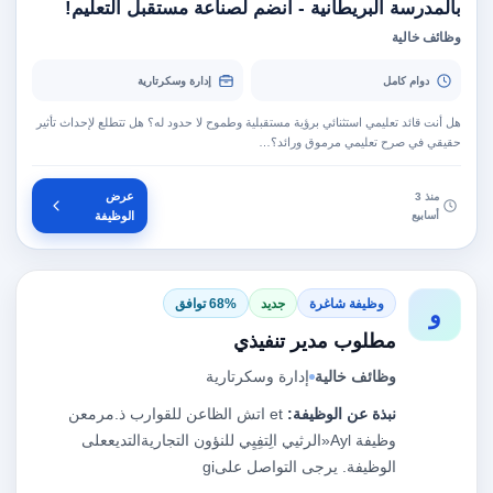
بالمدرسة البريطانية - انضم لصناعة مستقبل التعليم!
وظائف خالية
دوام كامل
إدارة وسكرتارية
هل أنت قائد تعليمي استثنائي برؤية مستقبلية وطموح لا حدود له؟ هل تتطلع لإحداث تأثير
حقيقي في صرح تعليمي مرموق ورائد؟…
عرض
منذ 3
أسابيع
الوظيفة
وظيفة شاغرة
جديد
68% توافق
و
مطلوب مدير تنفيذي
وظائف خالية
إدارة وسكرتارية
نبذة عن الوظيفة:
‎et‏ اتش الظاعن للقوارب ذ.مرمعن
وظيفة ‎Ayl‏‏«الرثيي الِتفِيِي للنؤون التجاريةالتديععلى
الوظيفة. يرجى التواصل على‎gi ‏ ‎ ‎