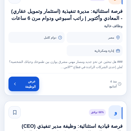
فرصة استثنائية: مديرة تنفيذية (استثمار وتمويل عقاري)
- المعادي وأكتوبر | راتب أسبوعي ودوام مرن 6 ساعات
وظائف خالية
مصر
دوام كامل
إدارة وسكرتارية
### هل تبحثين عن تحدٍ جديد ومسار مهني مشرق يوازن بين طموحك وحياتك الشخصية؟
تُعلن إحدى الشركات الرائدة في قطاع **الاس…
عرض
منذ 4
أسابيع
الوظيفة
و
66% توافق
فرصة قيادية استثنائية: وظيفة مدير تنفيذي (CEO)