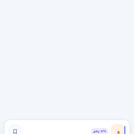
و
67% توافق