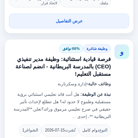
ملفك.
لاتخاذ قرار.
عرض التفاصيل
وظيفة شاغرة
66% توافق
و
فرصة قيادية استثنائية: وظيفة مدير تنفيذي
(CEO) بالمدرسة البريطانية - انضم لصناعة
مستقبل التعليم!
وظائف خالية
إدارة وسكرتارية
نبذة عن الوظيفة:
هل أنت قائد تعليمي استثنائي برؤية
مستقبلية وطموح لا حدود له؟ هل تتطلع لإحداث تأثير
حقيقي في صرح تعليمي مرموق ورائد؟تعلن **المدرسة
البريطانية **، إحدى …
النوع
دوام كامل
نُشرت
2026-07-15
الشواغر
1