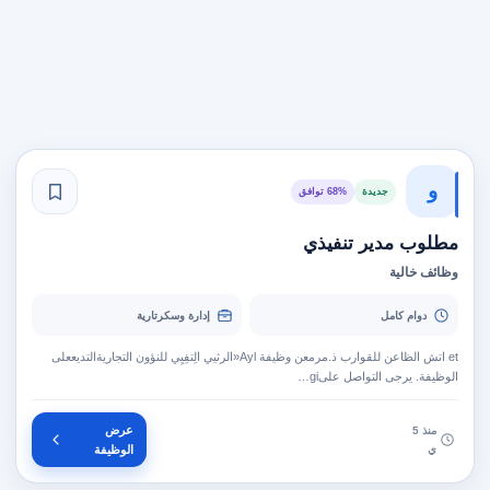
و
جديدة
68% توافق
مطلوب مدير تنفيذي
وظائف خالية
دوام كامل
إدارة وسكرتارية
‎et‏ اتش الظاعن للقوارب ذ.مرمعن وظيفة ‎Ayl‏‏«الرثيي الِتفِيِي للنؤون التجاريةالتديععلى
الوظيفة. يرجى التواصل على‎gi…
عرض
منذ 5
ي
الوظيفة