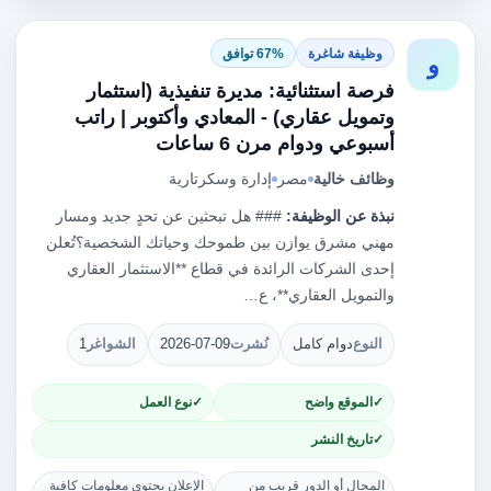
وظيفة شاغرة
67% توافق
و
فرصة استثنائية: مديرة تنفيذية (استثمار
وتمويل عقاري) - المعادي وأكتوبر | راتب
أسبوعي ودوام مرن 6 ساعات
وظائف خالية
مصر
إدارة وسكرتارية
نبذة عن الوظيفة:
### هل تبحثين عن تحدٍ جديد ومسار
مهني مشرق يوازن بين طموحك وحياتك الشخصية؟تُعلن
إحدى الشركات الرائدة في قطاع **الاستثمار العقاري
والتمويل العقاري**، ع…
النوع
دوام كامل
نُشرت
2026-07-09
الشواغر
1
الموقع واضح
نوع العمل
تاريخ النشر
المجال أو الدور قريب من
الإعلان يحتوي معلومات كافية