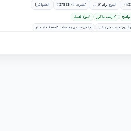
450
النوع
دوام كامل
نُشرت
2026-08-05
الشواغر
1
 واضح
راتب مذكور
نوع العمل
و الدور قريب من ملفك.
الإعلان يحتوي معلومات كافية لاتخاذ قرار.