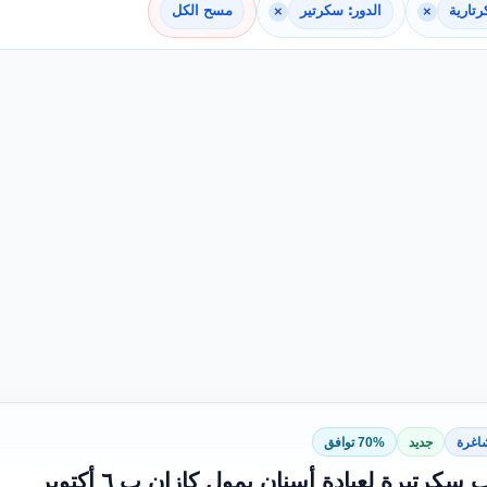
رتارية
×
الدور: سكرتير
×
مسح الكل
اغرة
جديد
70% توافق
كرتيرة لعيادة أسنان بمول كازان ب ٦ أكتوبر