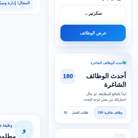
المجال: إدارة وسك
⌄
سكرتير
عرض الوظائف
أحدث الوظائف الشاغرة
أحدث الوظائف
180
الشاغرة
ابدأ بالنتائج المطابقة، ثم عدّل
اختياراتك من نفس لوحة البحث.
16
180
وظائف شاغرة
طلبات العمل
وظيفة ش
و
مطلوب س