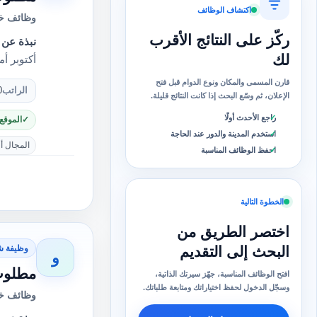
اكتشاف الوظائف
وظائف خا
ركّز على النتائج الأقرب
نبذة عن 
لك
أكتوبر أ
قارن المسمى والمكان ونوع الدوام قبل فتح
الراتب
0
الإعلان، ثم وسّع البحث إذا كانت النتائج قليلة.
راجع الأحدث أولًا
الموقع
استخدم المدينة والدور عند الحاجة
المجال أ
احفظ الوظائف المناسبة
الخطوة التالية
اختصر الطريق من
وظيفة ش
البحث إلى التقديم
و
مطلوب 
افتح الوظائف المناسبة، جهّز سيرتك الذاتية،
وسجّل الدخول لحفظ اختياراتك ومتابعة طلباتك.
وظائف خا