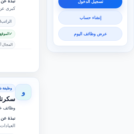
نبذة عن 
تسجيل الدخول
كبرى عن 
إنشاء حساب
الراتب
0
عرض وظائف اليوم
الموقع
المجال أ
وظيفة ش
و
سكرتار
وظائف خا
نبذة عن 
العيادات