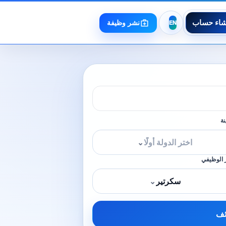
شاء حساب
نشر وظيفة
نة
اختر الدولة أولًا
⌄
 الوظيفي
سكرتير
⌄
ئف