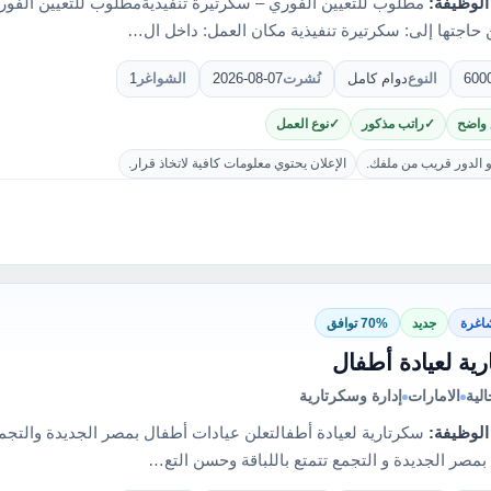
الوظيفة:
مطلوب للتعيين الفوري – سكرتيرة تنفيذيةمطلوب للتعيين الفور
حاجتها إلى: سكرتيرة تنفيذية مكان العمل: داخل ال…
600
النوع
دوام كامل
نُشرت
2026-08-07
الشواغر
1
 واضح
راتب مذكور
نوع العمل
و الدور قريب من ملفك.
الإعلان يحتوي معلومات كافية لاتخاذ قرار.
اغرة
جديد
70% توافق
ية لعيادة أطفال
لية
الامارات
إدارة وسكرتارية
الوظيفة:
 بمصر الجديدة و التجمع تتمتع باللباقة وحسن التع…