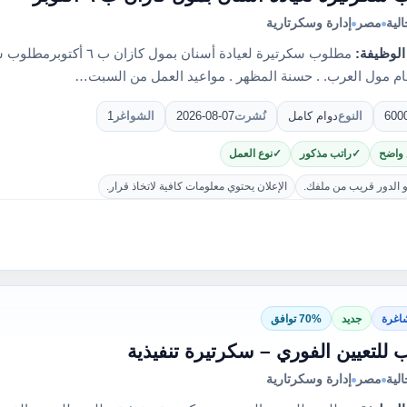
لية
مصر
إدارة وسكرتارية
الوظيفة:
مام مول العرب. . حسنة المظهر . مواعيد العمل من السبت…
600
النوع
دوام كامل
نُشرت
2026-08-07
الشواغر
1
 واضح
راتب مذكور
نوع العمل
و الدور قريب من ملفك.
الإعلان يحتوي معلومات كافية لاتخاذ قرار.
اغرة
جديد
70% توافق
للتعيين الفوري – سكرتيرة تنفيذية
لية
مصر
إدارة وسكرتارية