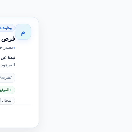
وظيفة ش
م
فرص ع
مصدر خ
نبذة عن 
القرهود 
نُشرت
7
الموقع
المجال أ