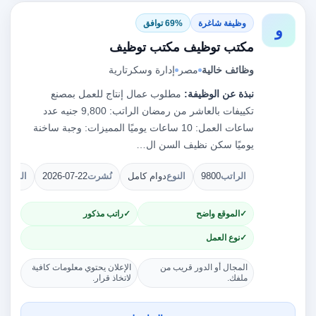
وظيفة شاغرة
69% توافق
و
مكتب توظيف مكتب توظيف
وظائف خالية
مصر
إدارة وسكرتارية
نبذة عن الوظيفة:
مطلوب عمال إنتاج للعمل بمصنع
تكييفات بالعاشر من رمضان الراتب: 9,800 جنيه عدد
ساعات العمل: 10 ساعات يوميًا المميزات: وجبة ساخنة
يوميًا سكن نظيف السن ال…
الراتب
9800
النوع
دوام كامل
نُشرت
2026-07-22
الشواغ
الموقع واضح
راتب مذكور
نوع العمل
المجال أو الدور قريب من
الإعلان يحتوي معلومات كافية
ملفك.
لاتخاذ قرار.