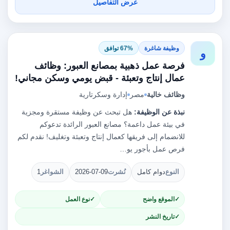
عرض التفاصيل
وظيفة شاغرة
67% توافق
و
فرصة عمل ذهبية بمصانع العبور: وظائف
عمال إنتاج وتعبئة - قبض يومي وسكن مجاني!
وظائف خالية
مصر
إدارة وسكرتارية
نبذة عن الوظيفة:
هل تبحث عن وظيفة مستقرة ومجزية
في بيئة عمل داعمة؟ مصانع العبور الرائدة تدعوكم
للانضمام إلى فريقها كعمال إنتاج وتعبئة وتغليف! نقدم لكم
فرص عمل بأجور يو…
النوع
دوام كامل
نُشرت
2026-07-09
الشواغر
1
الموقع واضح
نوع العمل
تاريخ النشر