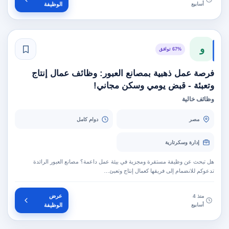
أسابيع
الوظيفة
و
67% توافق
فرصة عمل ذهبية بمصانع العبور: وظائف عمال إنتاج
وتعبئة - قبض يومي وسكن مجاني!
وظائف خالية
مصر
دوام كامل
إدارة وسكرتارية
هل تبحث عن وظيفة مستقرة ومجزية في بيئة عمل داعمة؟ مصانع العبور الرائدة
تدعوكم للانضمام إلى فريقها كعمال إنتاج وتعبئ…
عرض
منذ 4
أسابيع
الوظيفة