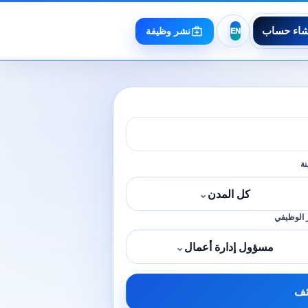
شاء حساب
نشر وظيفة
نة
كل المدن
⌄
 الوظيفي
مسؤول إدارة أعمال
⌄
ئف