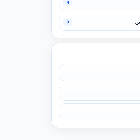
4
ين
3