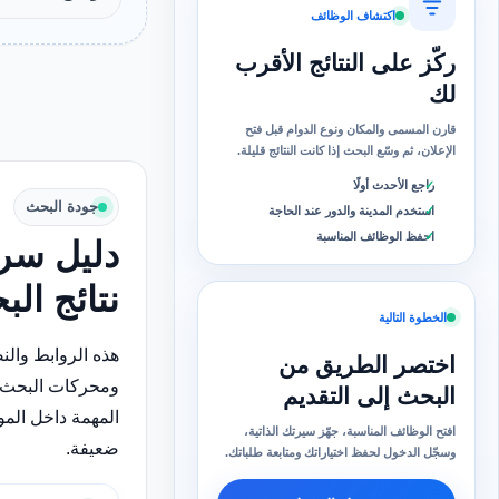
اكتشاف الوظائف
ركّز على النتائج الأقرب
لك
قارن المسمى والمكان ونوع الدوام قبل فتح
الإعلان، ثم وسّع البحث إذا كانت النتائج قليلة.
راجع الأحدث أولًا
جودة البحث
استخدم المدينة والدور عند الحاجة
احفظ الوظائف المناسبة
دليل سري
نتائج ال
الخطوة التالية
هذه الروابط وال
اختصر الطريق من
ومحركات البحث 
البحث إلى التقديم
المهمة داخل الم
افتح الوظائف المناسبة، جهّز سيرتك الذاتية،
ضعيفة.
وسجّل الدخول لحفظ اختياراتك ومتابعة طلباتك.