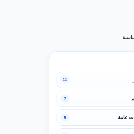
اسبة.
11
م
7
ت عامة
6