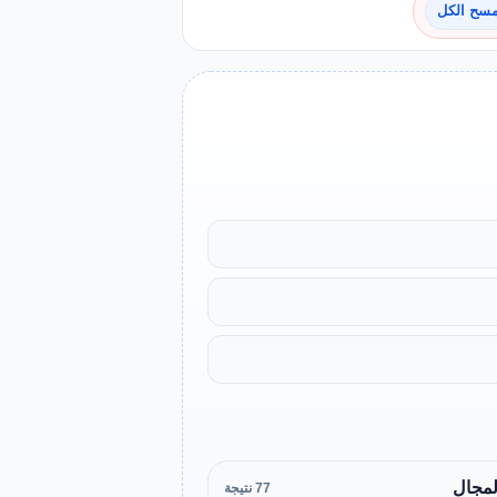
سح الكل
لمجال
77 نتيجة