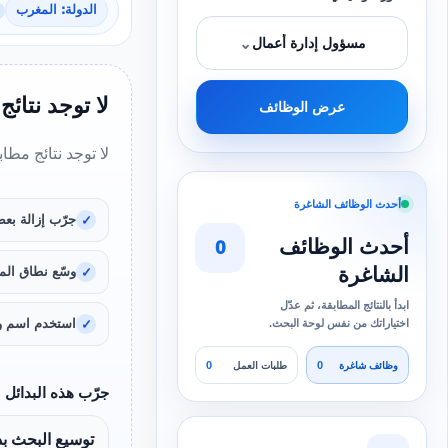
الدولة: المغرب
⌄
مسؤول إدارة أعمال
لا توجد نتائج
عرض الوظائف
لا توجد نتائج مطا
أحدث الوظائف الشاغرة
جرّب إزالة بعض
أحدث الوظائف
0
الشاغرة
وسّع نطاق المد
ابدأ بالنتائج المطابقة، ثم عدّل
استخدم اسم و
اختياراتك من نفس لوحة البحث.
0
0
وظائف شاغرة
طلبات العمل
جرّب هذه البدائل
توسيع البحث بد