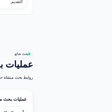
التقديم.
بحث شائع
عمليات ب
روابط بحث منتقاة ح
عمليات بحث م