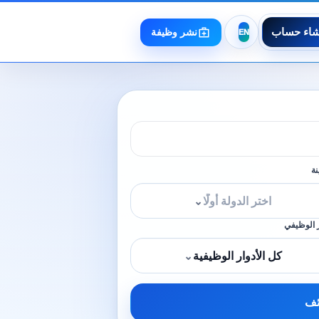
شاء حساب
نشر وظيفة
نة
اختر الدولة أولًا
⌄
 الوظيفي
كل الأدوار الوظيفية
⌄
ئف