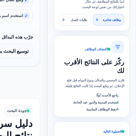
ابدأ بالنتائج المطابقة، ثم عدّل
اختياراتك من نفس لوحة البحث.
استخدم اسم و
0
0
وظائف شاغرة
طلبات العمل
جرّب هذه البدائل
اكتشاف الوظائف
توسيع البحث بد
ركّز على النتائج الأقرب
لك
قارن المسمى والمكان ونوع الدوام قبل فتح
الإعلان، ثم وسّع البحث إذا كانت النتائج قليلة.
راجع الأحدث أولًا
استخدم المدينة والدور عند الحاجة
احفظ الوظائف المناسبة
جودة البحث
دليل سري
الخطوة التالية
نتائج ال