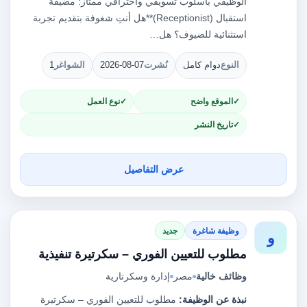
الوظيفي بأسلوب تسويقي واحترافي ممتاز: مضيفة
استقبال (Receptionist)**هل أنتِ شغوفة بتقديم تجربة
استثنائية للضيوف؟ هل…
النوع
دوام كامل
نُشرت
2026-08-07
الشواغر
1
الموقع واضح
نوع العمل
تاريخ النشر
عرض التفاصيل
وظيفة شاغرة
جديد
و
مطلوب للتعيين الفوري – سكرتيرة تنفيذية
وظائف خالية
مصر
إدارة وسكرتارية
نبذة عن الوظيفة:
مطلوب للتعيين الفوري – سكرتيرة