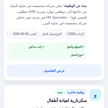
نبذة عن الوظيفة:
تعلن شركة متخصصة في تحلية المياه
عن حاجتها إلى موظفي موارد بشرية (HR).مطلوب
للتعيين فورًا – HR Specialist في مدينة نصر nتعلن
شركة متخصصة في تحلية المي…
الراتب
12000
النوع
دوام كامل
نُشرت
2026-08-05
الشوا
الموقع واضح
راتب مذكور
نوع العمل
عرض التفاصيل
وظيفة شاغرة
جديد
و
سكرتارية لعيادة أطفال