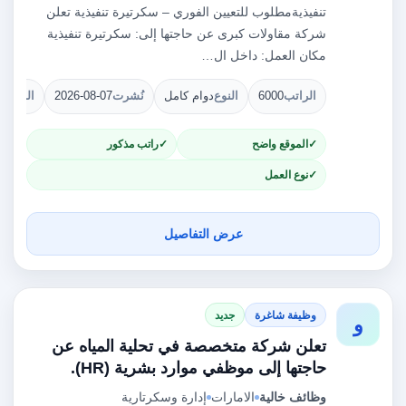
تنفيذيةمطلوب للتعيين الفوري – سكرتيرة تنفيذية تعلن
شركة مقاولات كبرى عن حاجتها إلى: سكرتيرة تنفيذية
مكان العمل: داخل ال…
الراتب
6000
النوع
دوام كامل
نُشرت
2026-08-07
الشواغ
الموقع واضح
راتب مذكور
نوع العمل
عرض التفاصيل
وظيفة شاغرة
جديد
و
تعلن شركة متخصصة في تحلية المياه عن
حاجتها إلى موظفي موارد بشرية (HR).
وظائف خالية
الامارات
إدارة وسكرتارية