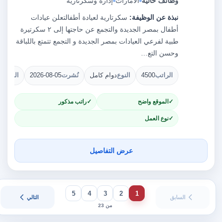
وظائف خالية
الامارات
إدارة وسكرتارية
نبذة عن الوظيفة:
سكرتارية لعيادة أطفالتعلن عيادات
أطفال بمصر الجديدة والتجمع عن حاجتها إلى ٢ سكرتيرة
طبية لفرعي العيادات بمصر الجديدة و التجمع تتمتع باللباقة
وحسن التع…
الراتب
4500
النوع
دوام كامل
نُشرت
2026-08-05
الشواغ
الموقع واضح
راتب مذكور
نوع العمل
عرض التفاصيل
5
4
3
2
1
السابق
التالي
من 23