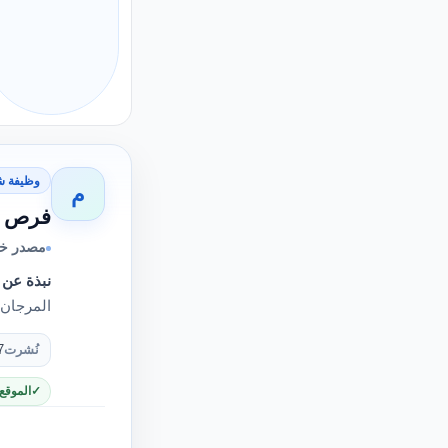
وظيفة ش
م
فرص ع
مصدر خ
نبذة عن 
المرجان خبيرات ت
نُشرت
7
الموقع