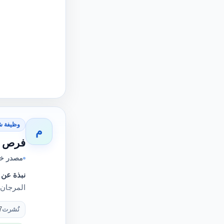
وظيفة ش
م
فرص ع
مصدر خ
نبذة عن 
المرجان خبيرات 
نُشرت
7