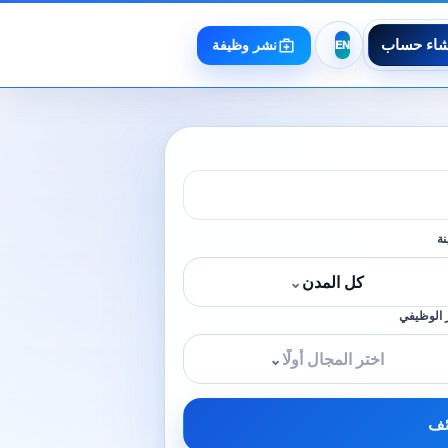
شاء حساب
نشر وظيفة
نة
كل المدن
⌄
 الوظيفي
اختر المجال أولًا
⌄
ئف