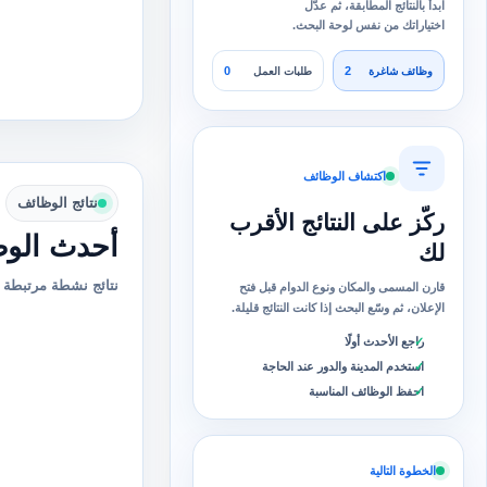
ابدأ بالنتائج المطابقة، ثم عدّل
اختياراتك من نفس لوحة البحث.
0
2
وظائف شاغرة
طلبات العمل
اكتشاف الوظائف
نتائج الوظائف
ركّز على النتائج الأقرب
أحدث الوظ
لك
نتائج نشطة مرتبطة ب
قارن المسمى والمكان ونوع الدوام قبل فتح
الإعلان، ثم وسّع البحث إذا كانت النتائج قليلة.
راجع الأحدث أولًا
استخدم المدينة والدور عند الحاجة
احفظ الوظائف المناسبة
الخطوة التالية